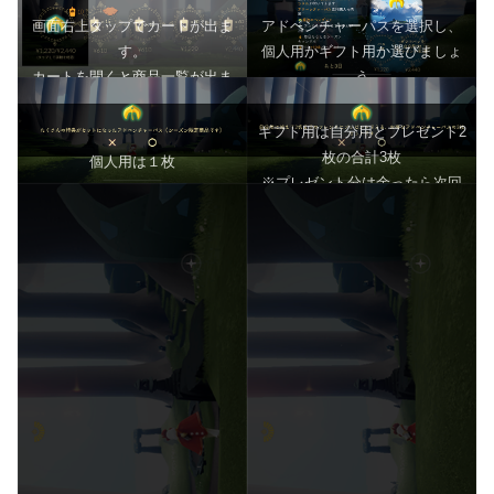
画面右上タップでカートが出ま
アドベンチャーパスを選択し、
す。
個人用かギフト用か選びましょ
カートを開くと商品一覧が出ま
う
す
ギフト用は自分用とプレゼント2
枚の合計3枚
個人用は１枚
※プレゼント分は余ったら次回
季節にもプレゼント使用可能で
す。