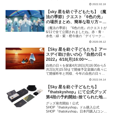
る、そう、花笑む日々が帰ってきます！
2022.02.16
とある地方には優しく揺れる新たな木が
登場します。その木に咲く花々は光のか
【sky 星を紡ぐ子どもたち】｛魔
けらと一緒にきらきらと輝き...
法の季節｝クエスト「6色の光」
の場所まとめ、簡単な取り方～取
りやすい位置などご紹介
｛魔法の季節｝『6色の光』のクエストが
6/11で全て公開されましたね。赤・青・
水色・緑・紫・橙今後の「デイリークエ
スト」でも度々出てくると思います。簡
2020.06.12
単な取り方を下記にまとめておきます。
光は追いかけなくても、特定の位置で待
【Sky 星を紡ぐ子どもたち】アー
っていれば光の方か...
スデイ助け合いの心『自然の日々
2022』4/18(月)16:00〜
5/2(月)15:59開催決定/以前のアイ
自然の日々を探索4月18日(月)16:00から5
テム再販も♪
月2日(月)15:59まで開催予定楽園の島々に
て開催昨年と同様、今年の自然の日々も
草原にある楽園の島々で開催。ホームに
2022.04.14
登場するイベントの案内人さんに話し
か、メニュー内からアイテムを交換しま
【Sky 星を紡ぐ子どもたち】
しょ...
『thatskyshop』にて公式グッズ
第4段の予約開始♪捨てられた地・
暗黒龍モチーフのアパレルも登
グッズ発売開始！公式
場！
SHOP『thatskyshop』ドル購入公式
SHOP『thatskyshop』日本円購入(コンビ