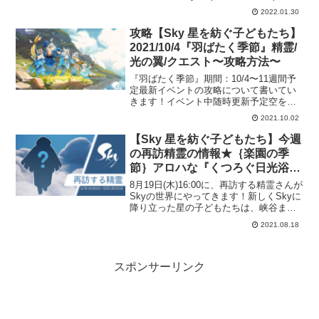
ニ決済のみ)・送料海外サイトで購入する
2022.01.30
場合： $8.60(ピンバッジ等小物類)〜
$18.00(パーカー等)。品物大きさによ...
攻略【Sky 星を紡ぐ子どもたち】
2021/10/4『羽ばたく季節』精霊/
光の翼/クエスト〜攻略方法〜
『羽ばたく季節』期間：10/4〜11週間予
定最新イベントの攻略について書いてい
きます！イベント中随時更新予定空を旅
往く人々にふさわしいケープやアイテ
2021.10.02
ム、アクセサリーを持つ彼らから、楽器
や新たな呼び声も教わり、精霊たちに受
【Sky 星を紡ぐ子どもたち】今週
け継がれるハーモニー...
の再訪精霊の情報★｛楽園の季
節｝アロハな『くつろぐ日光浴
者』精霊が再訪！8月19日
8月19日(木)16:00に、再訪する精霊さんが
(木)16:00～8月23日(月)16:59ま
Skyの世界にやってきます！新しくSkyに
降り立った星の子どもたちは、峡谷まで
で！必要なキャンドル数は？？
のストーリーを完了することで、ホーム
2021.08.18
に遊びに来る精霊さんに会えるようにな
りますよ。この精霊さんはいったい誰で
しょう...
スポンサーリンク