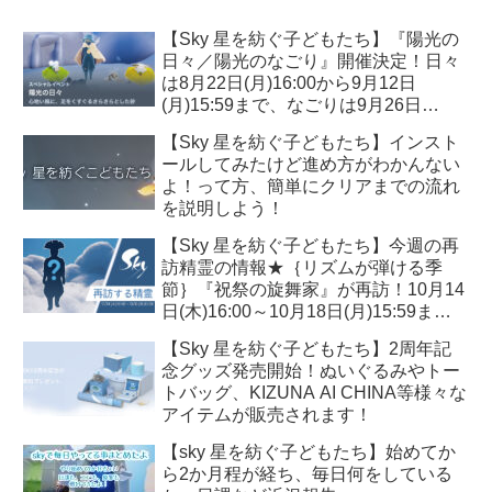
【Sky 星を紡ぐ子どもたち】『陽光の
日々／陽光のなごり』開催決定！日々
は8月22日(月)16:00から9月12日
(月)15:59まで、なごりは9月26日
(月)16:00より10月17日(月)15:59ま
【Sky 星を紡ぐ子どもたち】インスト
で！
ールしてみたけど進め方がわかんない
よ！って方、簡単にクリアまでの流れ
を説明しよう！
【Sky 星を紡ぐ子どもたち】今週の再
訪精霊の情報★｛リズムが弾ける季
節｝『祝祭の旋舞家』が再訪！10月14
日(木)16:00～10月18日(月)15:59ま
で！必要なキャンドル数は？？
【Sky 星を紡ぐ子どもたち】2周年記
念グッズ発売開始！ぬいぐるみやトー
トバッグ、KIZUNA AI CHINA等様々な
アイテムが販売されます！
【sky 星を紡ぐ子どもたち】始めてか
ら2か月程が経ち、毎日何をしている