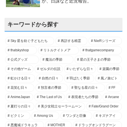
か、日課など近況報告。
キーワードから探す
Sky 星を紡ぐ子どもたち
再訪する精霊
NieRシリーズ
thatskyshop
リトルナイトメア
thatgamecompany
公式グッズ
魔法の季節
星の王子さまの季節
その他ゲーム
ゼルダの伝説
いたずらな日々
楽園の季節
虹かける日々
自然の日々
羽ばたく季節
風ノ旅ビト
花笑む日々
預言者の季節
聖なる星の日々
FF
AnimeJapan
The Last of Us
表現者たちの季節
Arcane
夏灯りの日々
美少女戦士セーラームーン
Fate/Grand Order
ピクミン
Among Us
ワンダと巨像
キズナアイ
悪魔城ドラキュラ
MOTHER
ドラッグオンドラグーン