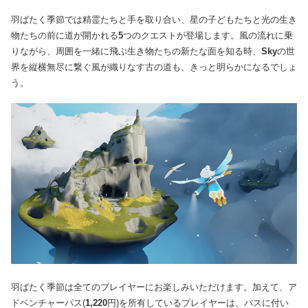
羽ばたく季節では精霊たちと手を取り合い、星の子どもたちと光の生き
物たちの前に道が開かれる
5
つのクエストが登場します。風の流れに乗
りながら、周囲を一緒に飛ぶ生き物たちの新たな面を知る時、
Sky
の世
界を縦横無尽に繋ぐ風が織りなす古の道も、きっと明らかになるでしょ
う。
羽ばたく季節は全てのプレイヤーにお楽しみいただけます。加えて、ア
ドベンチャーパス(
1,220
円)を所有しているプレイヤーは、パスに付い