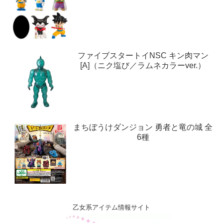
ファイブスタートイNSC キン肉マン
[A]（ニク塩び／ラムネカラーver.）
まちぼうけダンジョン 勇者と竜の城 全
6種
乙女系アイテム情報サイト