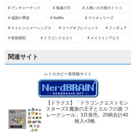
アンチャーテッド
鬼滅の刃
人喰いの大鷲のトリコ
感謝の季節
Netflix
マリオシリーズ
ストレンジャーシングス
リーグオブレジェンド
フィギュア
呪術廻戦
ドラゴンクエスト
メイドインアビス
関連サイト
レトロホビー系情報サイト
【ドラクエ】「ドラゴンクエストモン
スターズ3 魔族の王子とエルフの旅 フ
レークシール」3月発売。20柄合計40
枚入×3種。