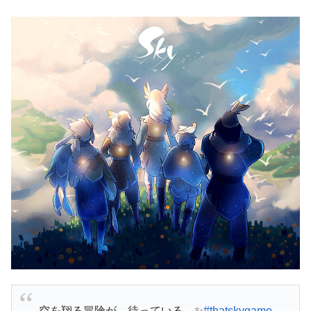
空を翔る冒険が、待っている…✨
#thatskygame