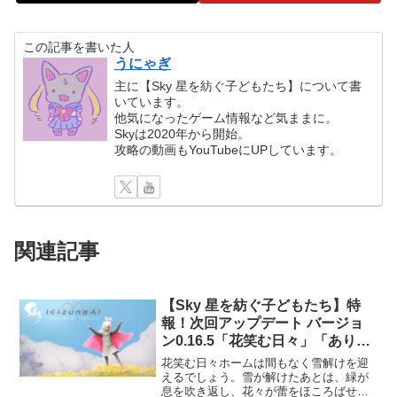
この記事を書いた人
うにゃぎ
主に【Sky 星を紡ぐ子どもたち】について書
いています。
他気になったゲーム情報など気ままに。
Skyは2020年から開始。
攻略の動画もYouTubeにUPしています。
関連記事
【Sky 星を紡ぐ子どもたち】特
報！次回アップデート バージョ
ン0.16.5「花笑む日々」「ありが
とうキズナアイ」「シェアスペー
花笑む日々ホームは間もなく雪解けを迎
スの改良」
えるでしょう。雪が解けたあとは、緑が
息を吹き返し、花々が蕾をほころばせ