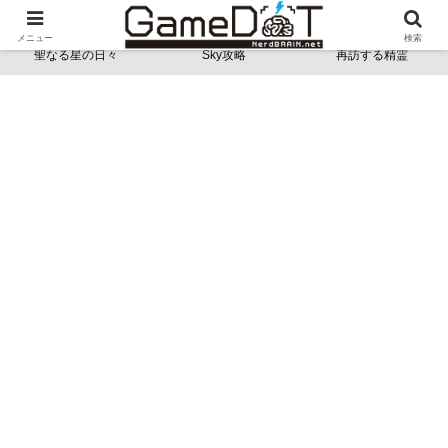
NerdBRAINゲーム支部 - ゲームドット -
メニュー
検索
聖なる星の日々
Sky攻略
再訪する精霊