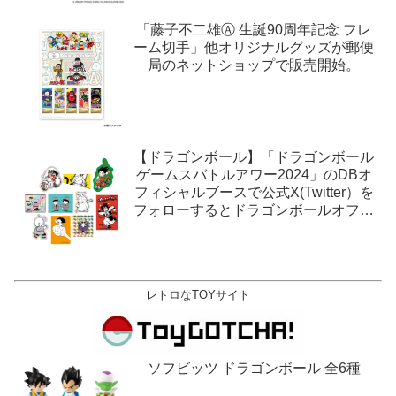
「藤子不二雄Ⓐ 生誕90周年記念 フレ
ーム切手」他オリジナルグッズが郵便
局のネットショップで販売開始。
【ドラゴンボール】「ドラゴンボール
ゲームスバトルアワー2024」のDBオ
フィシャルブースで公式X(Twitter）を
フォローするとドラゴンボールオフィ
シャルステッカーがもらえる。1月27
日,28日@ロサンゼルス。
レトロなTOYサイト
ソフビッツ ドラゴンボール 全6種