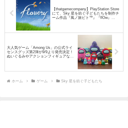
【thatgamecompany】PlayStation Store
にて、Sky 星を紡ぐ子どもたちを制作チ
ーム作品『風ノ旅ビト™』『flOw』
『Flowery(フラアリー)』2021/9/1までセ
ール開催中！！
大人気ゲーム「Among Us」の公式ライ
センスグッズ第2弾が9/9より発売決定！
ぬいぐるみやアクションフィギュアなど
魅力的なアイテムが多数！
ホーム
ゲーム
Sky 星を紡ぐ子どもたち