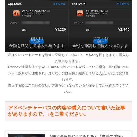
個人用
ギフト付
金額を確認して購入へ進みます
金額を確認して購入へ進みます
私はクレジットカードを端末に登録しているので、支払いを押すとすぐに購入し
た事になります。
iPhoneの決済方法ですが、iTunesのクレジットが残っている場合、強制的にクレ
ジット残高から使用され、足りない分は自身が選択している支払い方法で決済さ
れます。
購入する際はご自分の支払い方法がどうなっているか確認してから進んでくださ
いね。
アドベンチャーパスの内容や購入について書いた記事
がありますので、↓をご覧ください。
『sky 星を紡ぐ子どもたち』「魔法の季節」