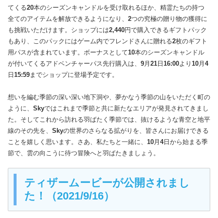
てくる
20
本のシーズンキャンドルを受け取れるほか、精霊たちの持つ
全てのアイテムを解放できるようになり、
2
つの究極の贈り物の獲得に
も挑戦いただけます。ショップには
2,440
円で購入できるギフトパック
もあり、このパックにはゲーム内でフレンドさんに贈れる
2
枚のギフト
用パスが含まれています。ボーナスとして
10
本のシーズンキャンドル
が付いてくるアドベンチャーパス先行購入は、
9
月
21
日
16:00
より
10
月
4
日
15:59
までショップに登場予定です。
想いを編む季節の深い深い地下洞や、夢かなう季節の山をいただく町の
ように、
Sky
ではこれまで季節と共に新たなエリアが発見されてきまし
た。そしてこれから訪れる羽ばたく季節では、抜けるような青空と地平
線のその先を、
Sky
の世界のさらなる拡がりを、皆さんにお届けできる
ことを嬉しく思います。さあ、私たちと一緒に、
10
月
4
日から始まる季
節で、雲の向こうに待つ冒険へと羽ばたきましょう。
ティザームービーが公開されまし
た！（2021/9/16）