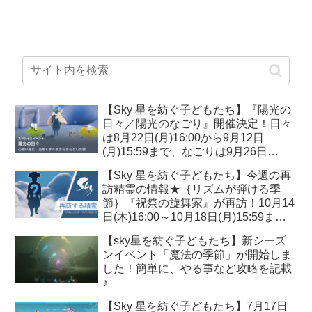
【Sky 星を紡ぐ子どもたち】『陽光の
日々／陽光のなごり』開催決定！日々
は8月22日(月)16:00から9月12日
(月)15:59まで、なごりは9月26日
(月)16:00より10月17日(月)15:59ま
【Sky 星を紡ぐ子どもたち】今週の再
で！
訪精霊の情報★｛リズムが弾ける季
節｝『祝祭の旋舞家』が再訪！10月14
日(木)16:00～10月18日(月)15:59ま
で！必要なキャンドル数は？？
【sky星を紡ぐ子どもたち】新シーズ
ンイベント「魔法の季節」が開始しま
した！簡単に、やる事など攻略を記載
♪
【Sky 星を紡ぐ子どもたち】7月17日