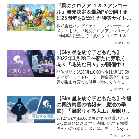
ったいどの精霊さんがSkyを訪れるので
『風のクロノア １＆２アンコー
しょうか...
ル』発売決定＆最新PV公開！更
に25周年を記念した特設サイトも
公開
株式会社バンダイナムコエンターテイン
メントより、『風のクロノア』シリーズ
25周年を記念して「風のクロノア １＆２
アンコール」がNintendo Switch™より
2022.02.10
2022年7月7日(木)に発売することが決定
いたしました。さらに、PlaySt...
【Sky 星を紡ぐ子どもたち】
2022年3月28日〜新たに芽吹く
花々『花笑む日々』が開催中！
開催期間：3/28(月)16:00〜4/11(月)15:59
ティザーミニトレーラー舞台裏今年も世
界が生まれ変わる時期がやってきまし
た。雨が降り、雪は解け、気づけば新た
2022.03.23
な命が芽吹き、移り変わる美しさを祝福
するように…。Skyにも、成長と再生の...
【Sky 星を紡ぐ子どもたち】今週
の再訪精霊の情報★｛魔法の季
節｝『居眠りする大工』居眠り精
霊が再訪！5月27日(木)16:00～5
5月27日(木)16:00に再訪する精霊さんが
月31日(月)15:59まで！必要なキ
Skyに遊びにきます！時間が来ても精霊
さんが訪れない、または、新しくSkyに
ャンドル数は？？
降りたった星の子どもたちは峡谷までの
2021.05.26
ストーリーを完了していることをご確認