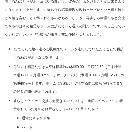
訪する精霊たちがホームにいる間だけ、彼らの記憶を辿ることが出来るよう
になります。また、すでに彼らから感情表現を教わったプレイヤー達も彼ら
と友情を育むことで得られるものがあるでしょう。再訪する精霊たちと交流
できるのはその精霊がホームに訪れている週末の間だけです。もし会えてい
ない精霊がいたらぜひ彼らが旅立つ前に仲良くなりましょう。
捨てられた地へ進める状態までゲームを進行していただくことで再訪
する精霊がホームに登場します。
再訪する精霊たちは太平洋標準時の木曜0:00～日曜23:59（日本時間：
木曜17:00～月曜16:59、サマータイム時は木曜16:00～月曜15:59）の
96時間
滞在します。ホームにて精霊と交流する際は彼らが旅立つまで
の残り時間が表示されます。
彼らとのアイテム交換に必要なエレメントは、季節のイベント中に表
示されていたものとは異なりますのでご了承ください。
通常のキャンドル
ハート