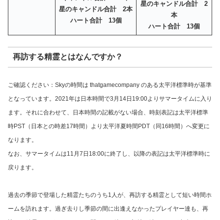
星のキャンドル合計 2
星のキャンドル合計 2本
本
ハート合計 13個
ハート合計
13
個
再訪する精霊とはなんですか？
ご確認ください：Skyの時間は thatgamecompany のある太平洋標準時が基準
となっています。2021年は日本時間で3月14日19:00よりサマータイムに入り
ます。それに合わせて、日本時間の記載がない場合、時刻表記は太平洋標準
時PST（日本との時差17時間）より太平洋夏時間PDT（同16時間）へ変更に
なります。
なお、サマータイムは11月7日18:00に終了し、以降の表記は太平洋標準時に
戻ります。
過去の季節で登場した精霊たちのうち1人が、再訪する精霊として短い時間ホ
ームを訪れます。過ぎ去りし季節の間に出逢えなかったプレイヤー達も、再