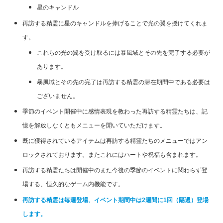
星のキャンドル
再訪する精霊に星のキャンドルを捧げることで光の翼を授けてくれま
す。
これらの光の翼を受け取るには暴風域とその先を完了する必要が
あります。
暴風域とその先の完了は再訪する精霊の滞在期間中である必要は
ございません。
季節のイベント開催中に感情表現を教わった再訪する精霊たちは、記
憶を解放しなくともメニューを開いていただけます。
既に獲得されているアイテムは再訪する精霊たちのメニューではアン
ロックされております。またこれにはハートや祝福も含まれます。
再訪する精霊たちは開催中のまた今後の季節のイベントに関わらず登
場する、恒久的なゲーム内機能です。
再訪する精霊は毎週登場、
イベント期間
中
は
2週間に1回（隔週）
登場
します。