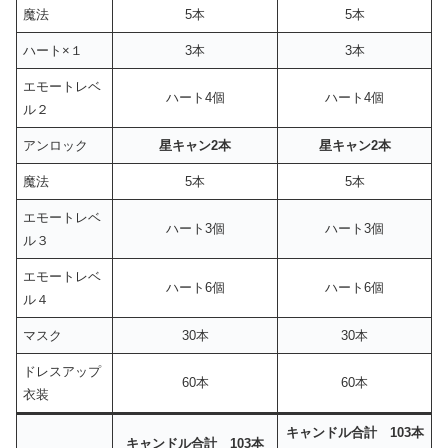
魔法
5本
5本
ハート×１
3本
3本
エモートレベ
ハート4個
ハート4個
ル２
アンロック
星キャン2本
星キャン2本
魔法
5本
5本
エモートレベ
ハート3個
ハート3個
ル３
エモートレベ
ハート6個
ハート6個
ル４
マスク
30本
30本
ドレスアップ
60本
60本
衣装
キャンドル合計
103
本
キャンドル合計 103本