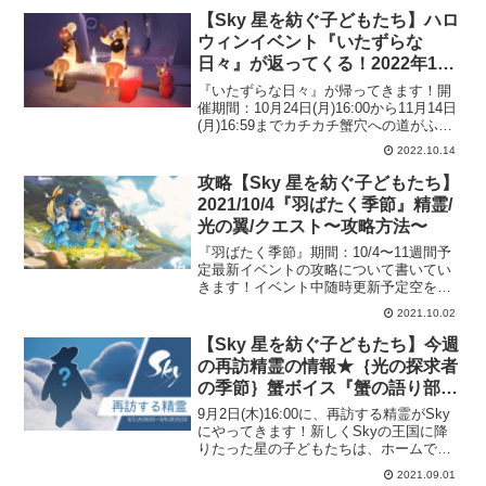
【Sky 星を紡ぐ子どもたち】ハロ
ウィンイベント『いたずらな
日々』が返ってくる！2022年10
月24日〜11月14日に開催決定！
『いたずらな日々』が帰ってきます！開
催期間：10月24日(月)16:00から11月14日
(月)16:59までカチカチ蟹穴への道がふた
たび！いたずらな日々で、遊び心と驚き
2022.10.14
いっぱいの時間をみんなでお祝いしまし
ょう。ぐつぐつ煮える大鍋からは、星
攻略【Sky 星を紡ぐ子どもたち】
の...
2021/10/4『羽ばたく季節』精霊/
光の翼/クエスト〜攻略方法〜
『羽ばたく季節』期間：10/4〜11週間予
定最新イベントの攻略について書いてい
きます！イベント中随時更新予定空を旅
往く人々にふさわしいケープやアイテ
2021.10.02
ム、アクセサリーを持つ彼らから、楽器
や新たな呼び声も教わり、精霊たちに受
【Sky 星を紡ぐ子どもたち】今週
け継がれるハーモニー...
の再訪精霊の情報★｛光の探求者
の季節｝蟹ボイス『蟹の語り部』
精霊が再訪！9月2日(木)16:00～9
9月2日(木)16:00に、再訪する精霊がSky
月6日(月)16:59まで！必要なキャ
にやってきます！新しくSkyの王国に降
りたった星の子どもたちは、ホームで精
ンドル数は？？
霊さんを迎える前に峡谷までのストーリ
2021.09.01
ーを完了させておきましょう。今週はい