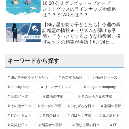
16:00 公式グッズショップオープ
ン！！グッスのラインナップや価格
は？？ STARとは？？
【Sky 星を紡ぐ子どもたち】今週の再
訪精霊の情報★｛リズムが弾ける季
節｝『うっとりするような旅役者』投
げキッスの精霊が再訪！6月24日
(木)16:00～6月28日(月)15:59まで！必
要なキャンドル数は？？
キーワードから探す
Sky 星を紡ぐ子どもたち
再訪する精霊
NieRシリーズ
thatskyshop
リトルナイトメア
thatgamecompany
公式グッズ
魔法の季節
星の王子さまの季節
その他ゲーム
ゼルダの伝説
いたずらな日々
楽園の季節
虹かける日々
自然の日々
羽ばたく季節
風ノ旅ビト
花笑む日々
預言者の季節
聖なる星の日々
FF