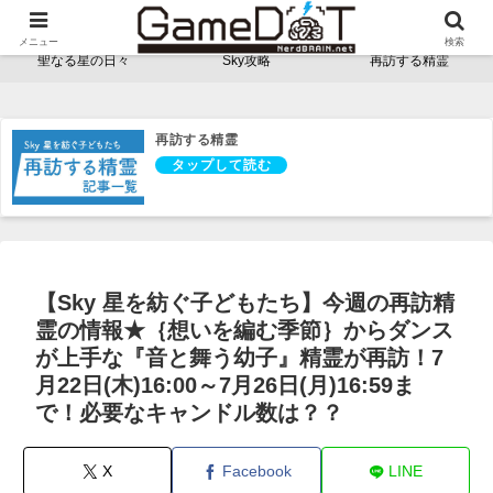
NerdBRAINゲーム支部 - ゲームドット -
メニュー
検索
聖なる星の日々
Sky攻略
再訪する精霊
再訪する精霊
【Sky 星を紡ぐ子どもたち】今週の再訪精
霊の情報★｛想いを編む季節｝からダンス
が上手な『音と舞う幼子』精霊が再訪！7
月22日(木)16:00～7月26日(月)16:59ま
で！必要なキャンドル数は？？
X
Facebook
LINE