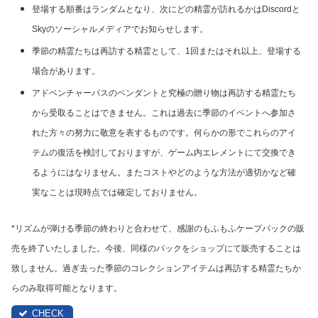
登場する順番はランダムとなり、次にどの精霊が訪れるかはDiscordと
Skyのソーシャルメディアでお知らせします。
季節の精霊たちは再訪する精霊として、1回またはそれ以上、登場する
場合があります。
アドベンチャーパスのペンダントと究極の贈り物は再訪する精霊たち
から受取ることはできません。これは過去に季節のイベントへ参加さ
れた方々の努力に敬意を表するものです。何らかの形でこれらのアイ
テムの復活を検討しておりますが、ゲーム内エレメントにて交換でき
るようにはなりません。またコストやどのような方法が適切かなど確
実なことは現時点では確定しておりません。
*リズムが弾ける季節の終わりと合わせて、感謝のもふもふケープパックの販
売を終了いたしました。今後、同様のパックをショップにて販売することは
致しません。過ぎ去った季節のコレクションアイテムは再訪する精霊たちか
らのみ取得可能となります。