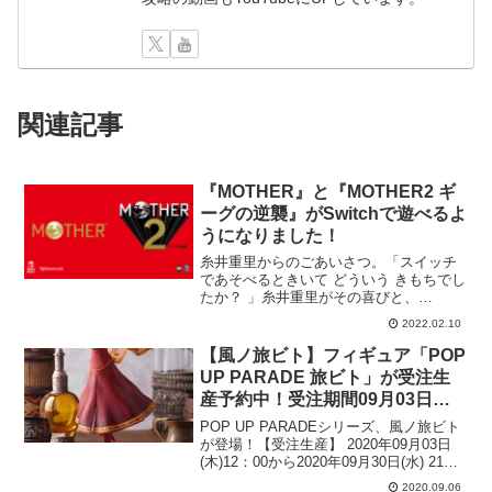
関連記事
『MOTHER』と『MOTHER2 ギ
ーグの逆襲』がSwitchで遊べるよ
うになりました！
糸井重里からのごあいさつ。「スイッチ
であそべるときいて どういう きもちでし
たか？ 」糸井重里がその喜びと、
『MOTHER』ファンへの思いをお届けし
2022.02.10
ます。はじめての Nintendo Switch Online
！いま『MOTHER』と『M...
【風ノ旅ビト】フィギュア「POP
UP PARADE 旅ビト」が受注生
産予約中！受注期間09月03日
(木)〜2020年09月30日まで
POP UP PARADEシリーズ、風ノ旅ビト
が登場！【受注生産】 2020年09月03日
(木)12：00から2020年09月30日(水) 21：
00まで「POP UP PARADE」は、思わず
2020.09.06