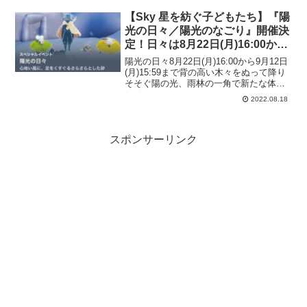
『花笑む（はなえむ）日々』では花びら
をモチーフにしたアイテムが登場しま
【Sky 星を紡ぐ子どもたち】『陽
す！ホームに咲く...
光の日々／陽光のなごり』開催決
定！日々は8月22日(月)16:00から
9月12日(月)15:59まで、なごりは
陽光の日々8月22日(月)16:00から9月12日
9月26日(月)16:00より10月17日
(月)15:59まで背の高い木々をぬって降り
そそぐ陽の光、雨林の一角で新たな体験
(月)15:59まで！
が星の子どもたちを待っています。8月22
2022.08.18
日(月)16:00から9月12日(月)15:59まで3週
間にわたり、S...
スポンサーリンク