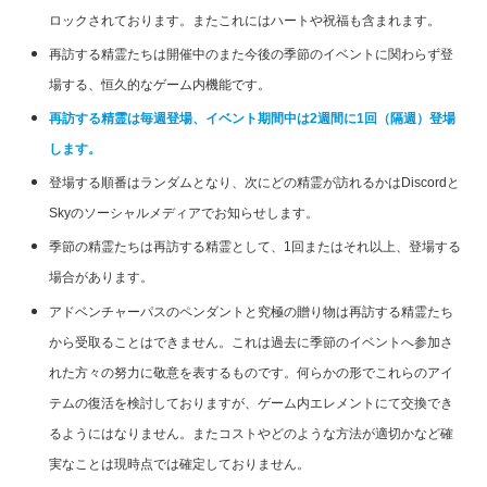
ロックされております。またこれにはハートや祝福も含まれます。
再訪する精霊たちは開催中のまた今後の季節のイベントに関わらず登
場する、恒久的なゲーム内機能です。
再訪する精霊は毎週登場、
イベント期間
中
は
2週間に1回（隔週）
登場
します。
登場する順番はランダムとなり、次にどの精霊が訪れるかはDiscordと
Skyのソーシャルメディアでお知らせします。
季節の精霊たちは再訪する精霊として、1回またはそれ以上、登場する
場合があります。
アドベンチャーパスのペンダントと究極の贈り物は再訪する精霊たち
から受取ることはできません。これは過去に季節のイベントへ参加さ
れた方々の努力に敬意を表するものです。何らかの形でこれらのアイ
テムの復活を検討しておりますが、ゲーム内エレメントにて交換でき
るようにはなりません。またコストやどのような方法が適切かなど確
実なことは現時点では確定しておりません。