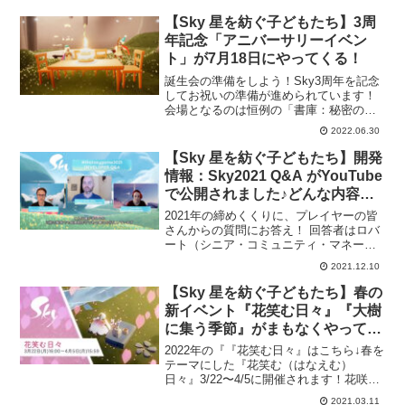
手にとってしまうお手頃価格、全高17～
18cm...
【Sky 星を紡ぐ子どもたち】3周
年記念「アニバーサリーイベン
ト」が7月18日にやってくる！
誕生会の準備をしよう！Sky3周年を記念
してお祝いの準備が進められています！
会場となるのは恒例の「書庫：秘密のエ
リア」です。このパーティーの期間中は
2022.06.30
どの星の子も、この秘密のエリアへ入る
ことが出来ますよ♪祝！Sky3周年開催期
【Sky 星を紡ぐ子どもたち】開発
間：7月18日(...
情報：Sky2021 Q&A がYouTube
で公開されました♪どんな内容か
詳細をご紹介！
2021年の締めくくりに、プレイヤーの皆
さんからの質問にお答え！ 回答者はロバ
ート（シニア・コミュニティ・マネージ
ャー）、エレーナ（シニア・プロデュー
2021.12.10
サー）、ティム（オンライン・エクスペ
リエンス・ディレクター）の3人。皆さん
【Sky 星を紡ぐ子どもたち】春の
からの様々な質問...
新イベント『花笑む日々』『大樹
に集う季節』がまもなくやってき
ます！花笑む日々は3/22〜4/5開
2022年の『『花笑む日々』はこちら↓春を
催決定！！
テーマにした『花笑む（はなえむ）
日々』3/22〜4/5に開催されます！花咲く
Skyの春に向け、準備をしましょう！
2021.03.11