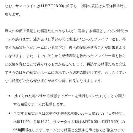
なお、サマータイムは11月7日18:00に終了し、以降の表記は太平洋標準時に
戻ります。
過去の季節で登場した精霊たちのうち1人が、再訪する精霊として短い時間ホ
ームを訪れます。過ぎ去りし季節の間に出逢えなかったプレイヤー達も、再
訪する精霊たちがホームにいる間だけ、彼らの記憶を辿ることが出来るよう
になります。また、すでに彼らから感情表現を教わったプレイヤー達も彼ら
と友情を育むことで得られるものがあるでしょう。再訪する精霊たちと交流
できるのはその精霊がホームに訪れている週末の間だけです。もし会えてい
ない精霊がいたらぜひ彼らが旅立つ前に仲良くなりましょう。
捨てられた地へ進める状態までゲームを進行していただくことで再訪
する精霊がホームに登場します。
再訪する精霊たちは太平洋標準時の木曜0:00～日曜23:59（日本時間：
木曜17:00～月曜16:59、サマータイム時は木曜16:00～月曜15:59）の
96時間
滞在します。ホームにて精霊と交流する際は彼らが旅立つまで