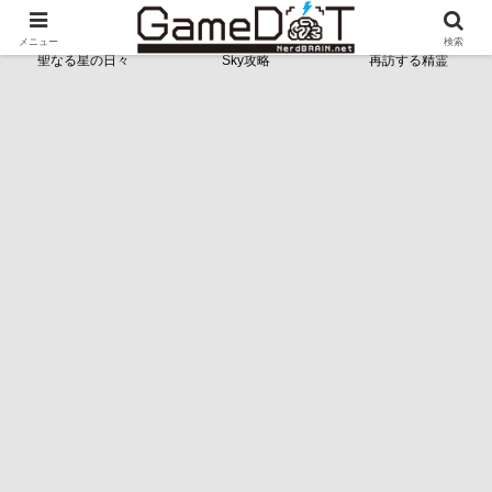
NerdBRAINゲーム支部 - ゲームドット -
メニュー
検索
聖なる星の日々
Sky攻略
再訪する精霊