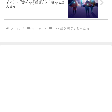
イベント『夢かなう季節』＆「聖なる星
の日々」
ホーム
ゲーム
Sky 星を紡ぐ子どもたち