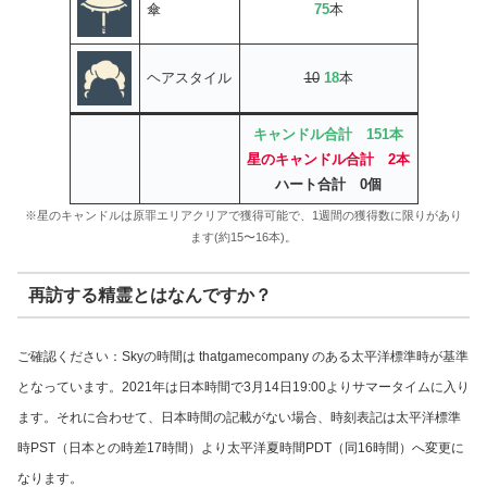
傘
75
本
ヘアスタイル
10
18
本
キャンドル合計 151本
星のキャンドル合計 2本
ハート合計 0個
※星のキャンドルは原罪エリアクリアで獲得可能で、1週間の獲得数に限りがあり
ます(約15〜16本)。
再訪する精霊とはなんですか？
ご確認ください：Skyの時間は thatgamecompany のある太平洋標準時が基準
となっています。2021年は日本時間で3月14日19:00よりサマータイムに入り
ます。それに合わせて、日本時間の記載がない場合、時刻表記は太平洋標準
時PST（日本との時差17時間）より太平洋夏時間PDT（同16時間）へ変更に
なります。