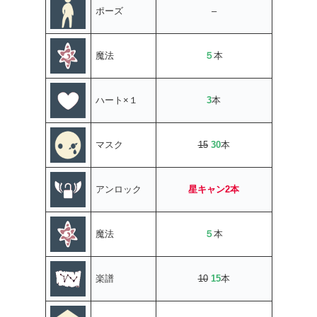
ポーズ
–
魔法
５
本
ハート×１
3
本
マスク
15
30
本
アンロック
星キャン2本
魔法
５
本
楽譜
10
15
本