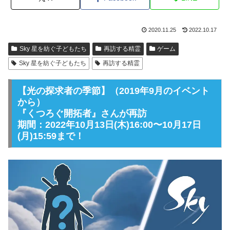
2020.11.25
2022.10.17
Sky 星を紡ぐ子どもたち
再訪する精霊
ゲーム
Sky 星を紡ぐ子どもたち
再訪する精霊
【光の探求者の季節】（2019年9月のイベント
から）
『くつろぐ開拓者』さんが再訪
期間：2022年10月13日(木)16:00〜10月17日
(月)15:59まで！