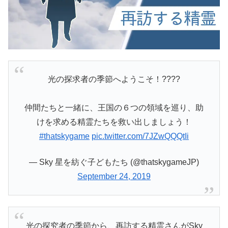
光の探求者の季節へようこそ！????
仲間たちと一緒に、王国の６つの領域を巡り、助
けを求める精霊たちを救い出しましょう！
#thatskygame
pic.twitter.com/7JZwQQQtIi
— Sky 星を紡ぐ子どもたち (@thatskygameJP)
September 24, 2019
光の探究者の季節から、再訪する精霊さんがSky