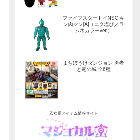
ファイブスタートイNSC キ
ン肉マン[A]（ニク塩び／ラ
ムネカラーver.）
まちぼうけダンジョン 勇者
と竜の城 全6種
乙女系アイテム情報サイト