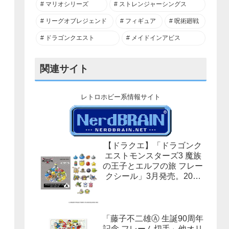
マリオシリーズ
ストレンジャーシングス
リーグオブレジェンド
フィギュア
呪術廻戦
ドラゴンクエスト
メイドインアビス
関連サイト
レトロホビー系情報サイト
【ドラクエ】「ドラゴンク
エストモンスターズ3 魔族
の王子とエルフの旅 フレー
クシール」3月発売。20柄
合計40枚入×3種。
「藤子不二雄Ⓐ 生誕90周年
記念 フレーム切手」他オリ