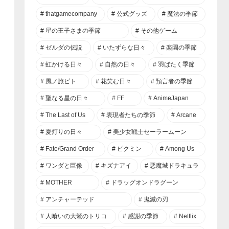
thatgamecompany
公式グッズ
魔法の季節
星の王子さまの季節
その他ゲーム
ゼルダの伝説
いたずらな日々
楽園の季節
虹かける日々
自然の日々
羽ばたく季節
風ノ旅ビト
花笑む日々
預言者の季節
聖なる星の日々
FF
AnimeJapan
The Last of Us
表現者たちの季節
Arcane
夏灯りの日々
美少女戦士セーラームーン
Fate/Grand Order
ピクミン
Among Us
ワンダと巨像
キズナアイ
悪魔城ドラキュラ
MOTHER
ドラッグオンドラグーン
アンチャーテッド
鬼滅の刃
人喰いの大鷲のトリコ
感謝の季節
Netflix