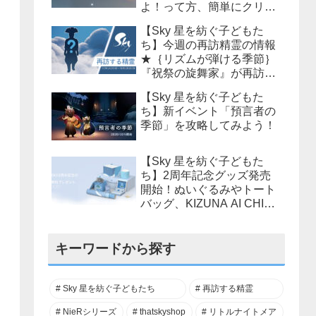
よ！って方、簡単にクリア
までの流れを説明しよう！
【Sky 星を紡ぐ子どもた
ち】今週の再訪精霊の情報
★｛リズムが弾ける季節｝
『祝祭の旋舞家』が再訪！
10月14日(木)16:00～10月
【Sky 星を紡ぐ子どもた
18日(月)15:59まで！必要な
ち】新イベント「預言者の
キャンドル数は？？
季節」を攻略してみよう！
【Sky 星を紡ぐ子どもた
ち】2周年記念グッズ発売
開始！ぬいぐるみやトート
バッグ、KIZUNA AI CHINA
等様々なアイテムが販売さ
れます！
キーワードから探す
Sky 星を紡ぐ子どもたち
再訪する精霊
NieRシリーズ
thatskyshop
リトルナイトメア