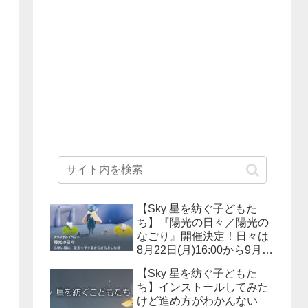
【Sky 星を紡ぐ子どもた
ち】『陽光の日々／陽光の
なごり』開催決定！日々は
8月22日(月)16:00から9月12
日(月)15:59まで、なごりは
【Sky 星を紡ぐ子どもた
9月26日(月)16:00より10月
ち】インストールしてみた
17日(月)15:59まで！
けど進め方がわかんない