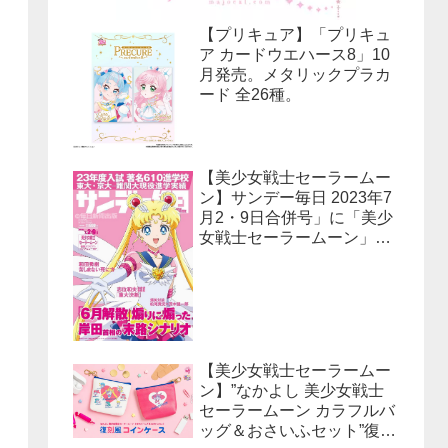
【プリキュア】「プリキュ
ア カードウエハース8」10
月発売。メタリックプラカ
ード 全26種。
【美少女戦士セーラームー
ン】サンデー毎日 2023年7
月2・9日合併号」に「美少
女戦士セーラームーン」30
周年特集！予約受付中！
【美少女戦士セーラームー
ン】”なかよし 美少女戦士
セーラームーン カラフルバ
ッグ＆おさいふセット”復刻