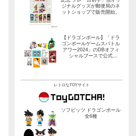
ジナルグッズが郵便局のネ
ットショップで販売開始。
【ドラゴンボール】「ドラ
ゴンボールゲームスバトル
アワー2024」のDBオフィ
シャルブースで公式
X(Twitter）をフォローする
とドラゴンボールオフィシ
ャルステッカーがもらえ
る。1月27日,28日@ロサン
レトロなTOYサイト
ゼルス。
ソフビッツ ドラゴンボール
全6種