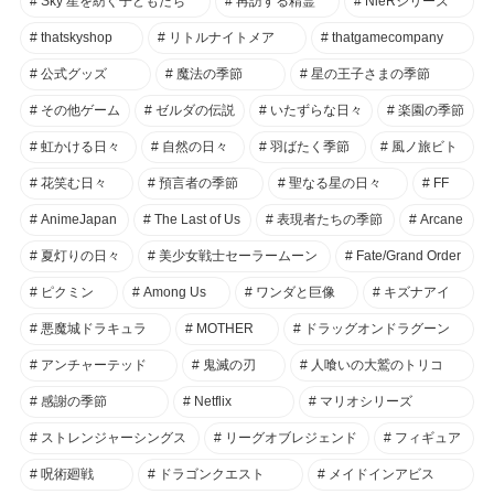
Sky 星を紡ぐ子どもたち
再訪する精霊
NieRシリーズ
thatskyshop
リトルナイトメア
thatgamecompany
公式グッズ
魔法の季節
星の王子さまの季節
その他ゲーム
ゼルダの伝説
いたずらな日々
楽園の季節
虹かける日々
自然の日々
羽ばたく季節
風ノ旅ビト
花笑む日々
預言者の季節
聖なる星の日々
FF
AnimeJapan
The Last of Us
表現者たちの季節
Arcane
夏灯りの日々
美少女戦士セーラームーン
Fate/Grand Order
ピクミン
Among Us
ワンダと巨像
キズナアイ
悪魔城ドラキュラ
MOTHER
ドラッグオンドラグーン
アンチャーテッド
鬼滅の刃
人喰いの大鷲のトリコ
感謝の季節
Netflix
マリオシリーズ
ストレンジャーシングス
リーグオブレジェンド
フィギュア
呪術廻戦
ドラゴンクエスト
メイドインアビス