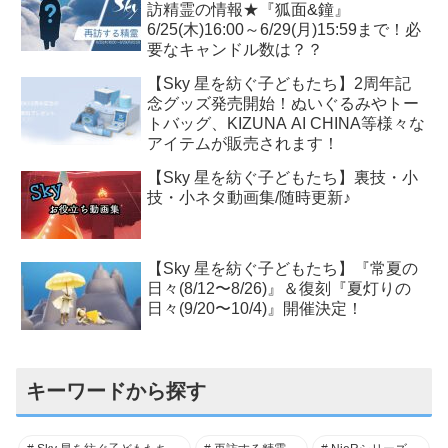
訪精霊の情報★『狐面&鐘』
6/25(木)16:00～6/29(月)15:59まで！必
要なキャンドル数は？？
【Sky 星を紡ぐ子どもたち】2周年記
念グッズ発売開始！ぬいぐるみやトー
トバッグ、KIZUNA AI CHINA等様々な
アイテムが販売されます！
【Sky 星を紡ぐ子どもたち】裏技・小
技・小ネタ動画集/随時更新♪
【Sky 星を紡ぐ子どもたち】『常夏の
日々(8/12〜8/26)』＆復刻『夏灯りの
日々(9/20〜10/4)』開催決定！
キーワードから探す