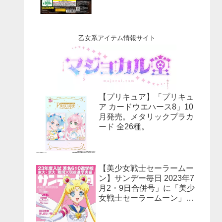
乙女系アイテム情報サイト
【プリキュア】「プリキュ
ア カードウエハース8」10
月発売。メタリックプラカ
ード 全26種。
【美少女戦士セーラームー
ン】サンデー毎日 2023年7
月2・9日合併号」に「美少
女戦士セーラームーン」30
周年特集！予約受付中！