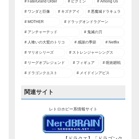
Fate/Grand Order
ピクミン
Among Us
ワンダと巨像
キズナアイ
悪魔城ドラキュラ
MOTHER
ドラッグオンドラグーン
アンチャーテッド
鬼滅の刃
人喰いの大鷲のトリコ
感謝の季節
Netflix
マリオシリーズ
ストレンジャーシングス
リーグオブレジェンド
フィギュア
呪術廻戦
ドラゴンクエスト
メイドインアビス
関連サイト
レトロホビー系情報サイト
【ドラクエ】「ドラゴンク