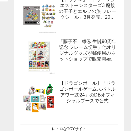
エストモンスターズ3 魔族
の王子とエルフの旅 フレー
クシール」3月発売。20柄
合計40枚入×3種。
「藤子不二雄Ⓐ 生誕90周年
記念 フレーム切手」他オリ
ジナルグッズが郵便局のネ
ットショップで販売開始。
【ドラゴンボール】「ドラ
ゴンボールゲームスバトル
アワー2024」のDBオフィ
シャルブースで公式
X(Twitter）をフォローする
とドラゴンボールオフィシ
ャルステッカーがもらえ
る。1月27日,28日@ロサン
レトロなTOYサイト
ゼルス。