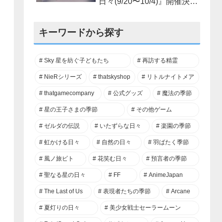
日々(9/20〜10/4)』開催決
定！
キーワードから探す
Sky 星を紡ぐ子どもたち
再訪する精霊
NieRシリーズ
thatskyshop
リトルナイトメア
thatgamecompany
公式グッズ
魔法の季節
星の王子さまの季節
その他ゲーム
ゼルダの伝説
いたずらな日々
楽園の季節
虹かける日々
自然の日々
羽ばたく季節
風ノ旅ビト
花笑む日々
預言者の季節
聖なる星の日々
FF
AnimeJapan
The Last of Us
表現者たちの季節
Arcane
夏灯りの日々
美少女戦士セーラームーン