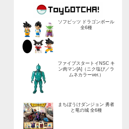
ソフビッツ ドラゴンボール
全6種
ファイブスタートイNSC キ
ン肉マン[A]（ニク塩び／ラ
ムネカラーver.）
まちぼうけダンジョン 勇者
と竜の城 全6種