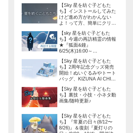
【Sky 星を紡ぐ子どもた
ち】インストールしてみた
けど進め方がわかんない
よ！って方、簡単にクリア
までの流れを説明しよう！
【sky 星を紡ぐ子どもた
ち】今週の再訪精霊の情報
★『狐面&鐘』
6/25(木)16:00～
6/29(月)15:59まで！必要な
【Sky 星を紡ぐ子どもた
キャンドル数は？？
ち】2周年記念グッズ発売
開始！ぬいぐるみやトート
バッグ、KIZUNA AI CHINA
等様々なアイテムが販売さ
【Sky 星を紡ぐ子どもた
れます！
ち】裏技・小技・小ネタ動
画集/随時更新♪
【Sky 星を紡ぐ子どもた
ち】『常夏の日々(8/12〜
8/26)』＆復刻『夏灯りの