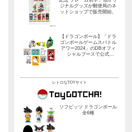
ジナルグッズが郵便局のネ
ットショップで販売開始。
【ドラゴンボール】「ドラ
ゴンボールゲームスバトル
アワー2024」のDBオフィ
シャルブースで公式
X(Twitter）をフォローする
とドラゴンボールオフィシ
ャルステッカーがもらえ
る。1月27日,28日@ロサン
レトロなTOYサイト
ゼルス。
ソフビッツ ドラゴンボール
全6種