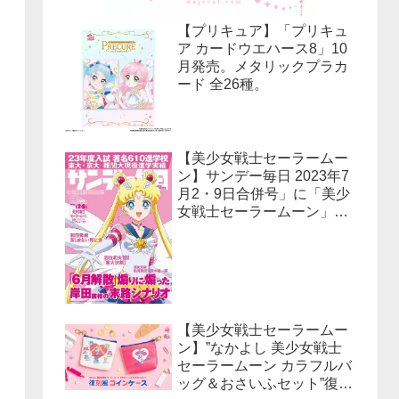
【プリキュア】「プリキュ
ア カードウエハース8」10
月発売。メタリックプラカ
ード 全26種。
【美少女戦士セーラームー
ン】サンデー毎日 2023年7
月2・9日合併号」に「美少
女戦士セーラームーン」30
周年特集！予約受付中！
【美少女戦士セーラームー
ン】”なかよし 美少女戦士
セーラームーン カラフルバ
ッグ＆おさいふセット”復刻