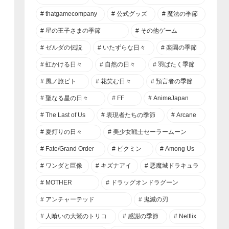
thatgamecompany
公式グッズ
魔法の季節
星の王子さまの季節
その他ゲーム
ゼルダの伝説
いたずらな日々
楽園の季節
虹かける日々
自然の日々
羽ばたく季節
風ノ旅ビト
花笑む日々
預言者の季節
聖なる星の日々
FF
AnimeJapan
The Last of Us
表現者たちの季節
Arcane
夏灯りの日々
美少女戦士セーラームーン
Fate/Grand Order
ピクミン
Among Us
ワンダと巨像
キズナアイ
悪魔城ドラキュラ
MOTHER
ドラッグオンドラグーン
アンチャーテッド
鬼滅の刃
人喰いの大鷲のトリコ
感謝の季節
Netflix