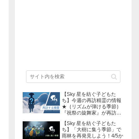
【Sky 星を紡ぐ子どもた
ち】今週の再訪精霊の情報
★｛リズムが弾ける季節｝
『祝祭の旋舞家』が再訪！
10月14日(木)16:00～10月
【Sky 星を紡ぐ子どもた
18日(月)15:59まで！必要な
ち】「大樹に集う季節」で
キャンドル数は？？
雨林を再発見しよう！4/5か