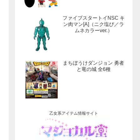
ファイブスタートイNSC キ
ン肉マン[A]（ニク塩び／ラ
ムネカラーver.）
まちぼうけダンジョン 勇者
と竜の城 全6種
乙女系アイテム情報サイト