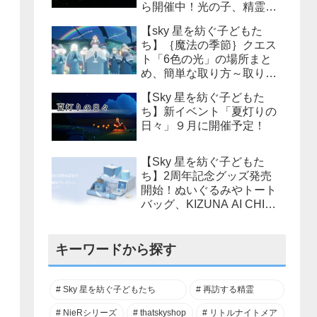
ら開催中！光の子、精霊の
場所攻略法
【sky 星を紡ぐ子どもた
ち】｛魔法の季節｝クエス
ト「6色の光」の場所まと
め、簡単な取り方～取りや
すい位置などご紹介
【Sky 星を紡ぐ子どもた
ち】新イベント「夏灯りの
日々」９月に開催予定！
【Sky 星を紡ぐ子どもた
ち】2周年記念グッズ発売
開始！ぬいぐるみやトート
バッグ、KIZUNA AI CHINA
等様々なアイテムが販売さ
れます！
キーワードから探す
Sky 星を紡ぐ子どもたち
再訪する精霊
NieRシリーズ
thatskyshop
リトルナイトメア