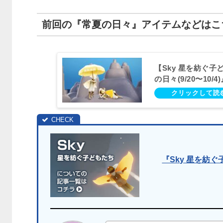
前回の『常夏の日々』アイテムなどはこち
【Sky 星を紡ぐ子
の日々(9/20〜10/
『Sky 星を紡