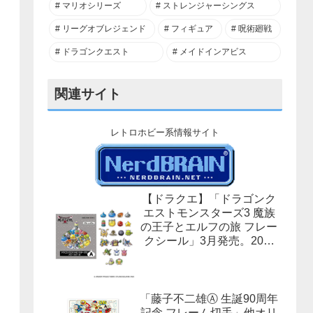
マリオシリーズ
ストレンジャーシングス
リーグオブレジェンド
フィギュア
呪術廻戦
ドラゴンクエスト
メイドインアビス
関連サイト
レトロホビー系情報サイト
【ドラクエ】「ドラゴンク
エストモンスターズ3 魔族
の王子とエルフの旅 フレー
クシール」3月発売。20柄
合計40枚入×3種。
「藤子不二雄Ⓐ 生誕90周年
記念 フレーム切手」他オリ