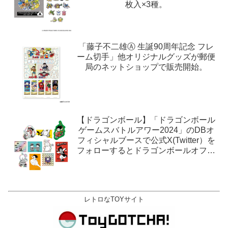
枚入×3種。
「藤子不二雄Ⓐ 生誕90周年記念 フレ
ーム切手」他オリジナルグッズが郵便
局のネットショップで販売開始。
【ドラゴンボール】「ドラゴンボール
ゲームスバトルアワー2024」のDBオ
フィシャルブースで公式X(Twitter）を
フォローするとドラゴンボールオフィ
シャルステッカーがもらえる。1月27
日,28日@ロサンゼルス。
レトロなTOYサイト