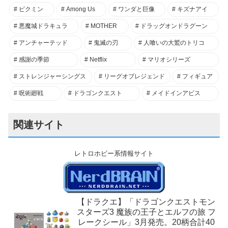
ピクミン
Among Us
ワンダと巨像
キズナアイ
悪魔城ドラキュラ
MOTHER
ドラッグオンドラグーン
アンチャーテッド
鬼滅の刃
人喰いの大鷲のトリコ
感謝の季節
Netflix
マリオシリーズ
ストレンジャーシングス
リーグオブレジェンド
フィギュア
呪術廻戦
ドラゴンクエスト
メイドインアビス
関連サイト
レトロホビー系情報サイト
【ドラクエ】「ドラゴンクエストモン
スターズ3 魔族の王子とエルフの旅 フ
レークシール」3月発売。20柄合計40