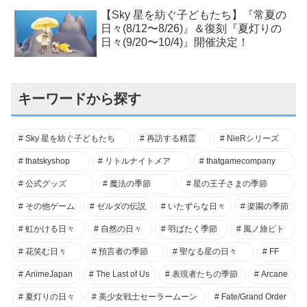
【Sky 星を紡ぐ子どもたち】『常夏の
日々(8/12〜8/26)』＆復刻『夏灯りの
日々(9/20〜10/4)』開催決定！
キーワードから探す
Sky 星を紡ぐ子どもたち
再訪する精霊
NieRシリーズ
thatskyshop
リトルナイトメア
thatgamecompany
公式グッズ
魔法の季節
星の王子さまの季節
その他ゲーム
ゼルダの伝説
いたずらな日々
楽園の季節
虹かける日々
自然の日々
羽ばたく季節
風ノ旅ビト
花笑む日々
預言者の季節
聖なる星の日々
FF
AnimeJapan
The Last of Us
表現者たちの季節
Arcane
夏灯りの日々
美少女戦士セーラームーン
Fate/Grand Order