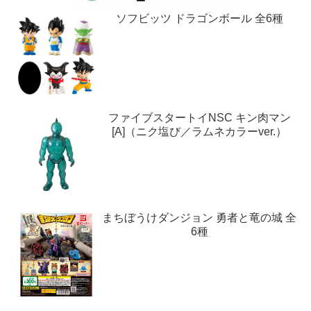
ソフビッツ ドラゴンボール 全6種
ファイブスタートイNSC キン肉マン
[A]（ニク塩び／ラムネカラーver.）
まちぼうけダンジョン 勇者と竜の城 全
6種