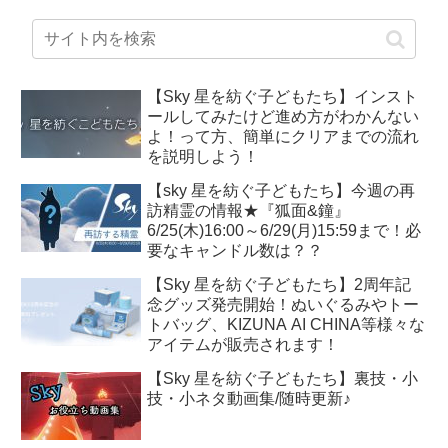
【Sky 星を紡ぐ子どもたち】インスト
ールしてみたけど進め方がわかんない
よ！って方、簡単にクリアまでの流れ
を説明しよう！
【sky 星を紡ぐ子どもたち】今週の再
訪精霊の情報★『狐面&鐘』
6/25(木)16:00～6/29(月)15:59まで！必
要なキャンドル数は？？
【Sky 星を紡ぐ子どもたち】2周年記
念グッズ発売開始！ぬいぐるみやトー
トバッグ、KIZUNA AI CHINA等様々な
アイテムが販売されます！
【Sky 星を紡ぐ子どもたち】裏技・小
技・小ネタ動画集/随時更新♪