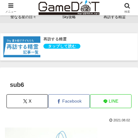
NerdBRAINゲーム支部 - ゲームドット -
メニュー
検索
聖なる星の日々
Sky攻略
再訪する精霊
再訪する精霊
sub6
X
Facebook
LINE
2021.08.02