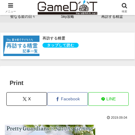
NerdBRAINゲーム支部 - ゲームドット -
メニュー
検索
聖なる星の日々
Sky攻略
再訪する精霊
再訪する精霊
Print
X
Facebook
LINE
2019.09.04