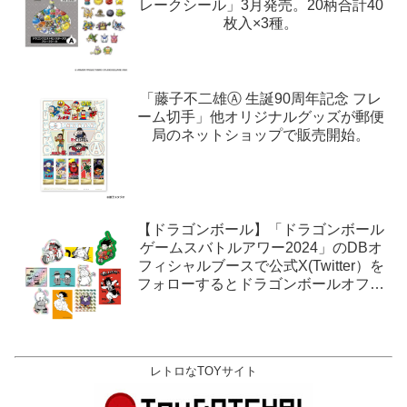
レークシール」3月発売。20柄合計40
枚入×3種。
「藤子不二雄Ⓐ 生誕90周年記念 フレ
ーム切手」他オリジナルグッズが郵便
局のネットショップで販売開始。
【ドラゴンボール】「ドラゴンボール
ゲームスバトルアワー2024」のDBオ
フィシャルブースで公式X(Twitter）を
フォローするとドラゴンボールオフィ
シャルステッカーがもらえる。1月27
日,28日@ロサンゼルス。
レトロなTOYサイト