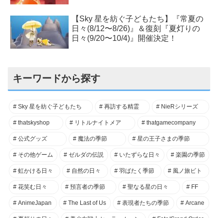
【Sky 星を紡ぐ子どもたち】『常夏の
日々(8/12〜8/26)』＆復刻『夏灯りの
日々(9/20〜10/4)』開催決定！
キーワードから探す
Sky 星を紡ぐ子どもたち
再訪する精霊
NieRシリーズ
thatskyshop
リトルナイトメア
thatgamecompany
公式グッズ
魔法の季節
星の王子さまの季節
その他ゲーム
ゼルダの伝説
いたずらな日々
楽園の季節
虹かける日々
自然の日々
羽ばたく季節
風ノ旅ビト
花笑む日々
預言者の季節
聖なる星の日々
FF
AnimeJapan
The Last of Us
表現者たちの季節
Arcane