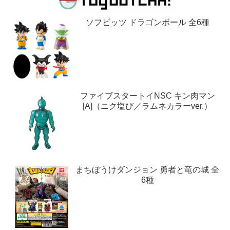
ソフビッツ ドラゴンボール 全6種
ファイブスタートイNSC キン肉マン
[A]（ニク塩び／ラムネカラーver.）
まちぼうけダンジョン 勇者と竜の城 全
6種