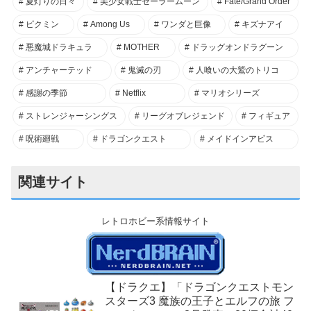
夏灯りの日々
美少女戦士セーラームーン
Fate/Grand Order
ピクミン
Among Us
ワンダと巨像
キズナアイ
悪魔城ドラキュラ
MOTHER
ドラッグオンドラグーン
アンチャーテッド
鬼滅の刃
人喰いの大鷲のトリコ
感謝の季節
Netflix
マリオシリーズ
ストレンジャーシングス
リーグオブレジェンド
フィギュア
呪術廻戦
ドラゴンクエスト
メイドインアビス
関連サイト
レトロホビー系情報サイト
【ドラクエ】「ドラゴンクエストモン
スターズ3 魔族の王子とエルフの旅 フ