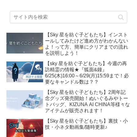
【Sky 星を紡ぐ子どもたち】インスト
ールしてみたけど進め方がわかんない
よ！って方、簡単にクリアまでの流れ
を説明しよう！
【sky 星を紡ぐ子どもたち】今週の再
訪精霊の情報★『狐面&鐘』
6/25(木)16:00～6/29(月)15:59まで！必
要なキャンドル数は？？
【Sky 星を紡ぐ子どもたち】2周年記
念グッズ発売開始！ぬいぐるみやトー
トバッグ、KIZUNA AI CHINA等様々な
アイテムが販売されます！
【Sky 星を紡ぐ子どもたち】裏技・小
技・小ネタ動画集/随時更新♪