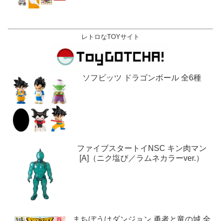
日,28日@ロサンゼルス。
レトロなTOYサイト
ソフビッツ ドラゴンボール 全6種
ファイブスタートイNSC キン肉マン
[A]（ニク塩び／ラムネカラーver.）
まちぼうけダンジョン 勇者と竜の城 全