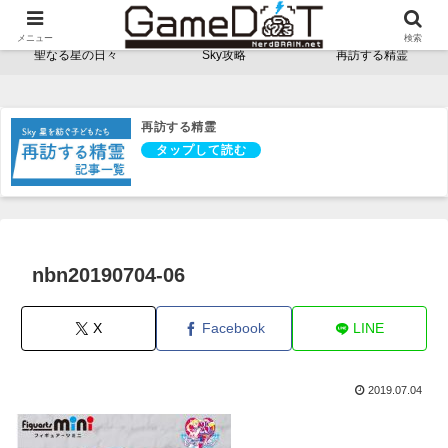
NerdBRAINゲーム支部 - ゲームドット -
メニュー
検索
聖なる星の日々
Sky攻略
再訪する精霊
再訪する精霊
nbn20190704-06
X
Facebook
LINE
2019.07.04