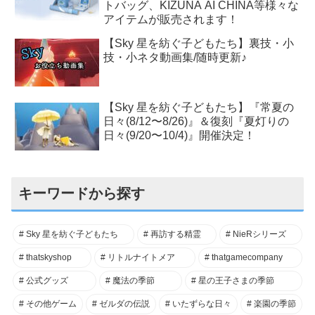
トバッグ、KIZUNA AI CHINA等様々な
アイテムが販売されます！
【Sky 星を紡ぐ子どもたち】裏技・小
技・小ネタ動画集/随時更新♪
【Sky 星を紡ぐ子どもたち】『常夏の
日々(8/12〜8/26)』＆復刻『夏灯りの
日々(9/20〜10/4)』開催決定！
キーワードから探す
Sky 星を紡ぐ子どもたち
再訪する精霊
NieRシリーズ
thatskyshop
リトルナイトメア
thatgamecompany
公式グッズ
魔法の季節
星の王子さまの季節
その他ゲーム
ゼルダの伝説
いたずらな日々
楽園の季節