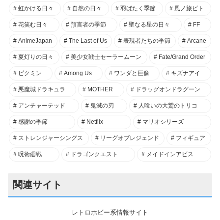
虹かける日々
自然の日々
羽ばたく季節
風ノ旅ビト
花笑む日々
預言者の季節
聖なる星の日々
FF
AnimeJapan
The Last of Us
表現者たちの季節
Arcane
夏灯りの日々
美少女戦士セーラームーン
Fate/Grand Order
ピクミン
Among Us
ワンダと巨像
キズナアイ
悪魔城ドラキュラ
MOTHER
ドラッグオンドラグーン
アンチャーテッド
鬼滅の刃
人喰いの大鷲のトリコ
感謝の季節
Netflix
マリオシリーズ
ストレンジャーシングス
リーグオブレジェンド
フィギュア
呪術廻戦
ドラゴンクエスト
メイドインアビス
関連サイト
レトロホビー系情報サイト