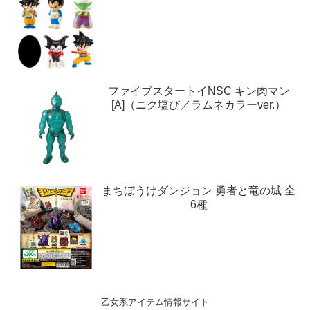
ファイブスタートイNSC キン肉マン
[A]（ニク塩び／ラムネカラーver.）
まちぼうけダンジョン 勇者と竜の城 全
6種
乙女系アイテム情報サイト