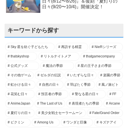
日々(8/12〜8/26)』＆復刻『夏灯りの
日々(9/20〜10/4)』開催決定！
キーワードから探す
Sky 星を紡ぐ子どもたち
再訪する精霊
NieRシリーズ
thatskyshop
リトルナイトメア
thatgamecompany
公式グッズ
魔法の季節
星の王子さまの季節
その他ゲーム
ゼルダの伝説
いたずらな日々
楽園の季節
虹かける日々
自然の日々
羽ばたく季節
風ノ旅ビト
花笑む日々
預言者の季節
聖なる星の日々
FF
AnimeJapan
The Last of Us
表現者たちの季節
Arcane
夏灯りの日々
美少女戦士セーラームーン
Fate/Grand Order
ピクミン
Among Us
ワンダと巨像
キズナアイ