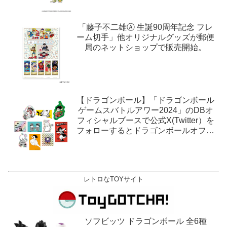
「藤子不二雄Ⓐ 生誕90周年記念 フレ
ーム切手」他オリジナルグッズが郵便
局のネットショップで販売開始。
【ドラゴンボール】「ドラゴンボール
ゲームスバトルアワー2024」のDBオ
フィシャルブースで公式X(Twitter）を
フォローするとドラゴンボールオフィ
シャルステッカーがもらえる。1月27
日,28日@ロサンゼルス。
レトロなTOYサイト
ソフビッツ ドラゴンボール 全6種