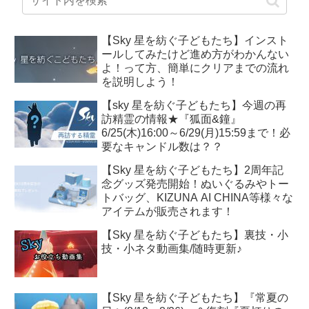
【Sky 星を紡ぐ子どもたち】インスト
ールしてみたけど進め方がわかんない
よ！って方、簡単にクリアまでの流れ
を説明しよう！
【sky 星を紡ぐ子どもたち】今週の再
訪精霊の情報★『狐面&鐘』
6/25(木)16:00～6/29(月)15:59まで！必
要なキャンドル数は？？
【Sky 星を紡ぐ子どもたち】2周年記
念グッズ発売開始！ぬいぐるみやトー
トバッグ、KIZUNA AI CHINA等様々な
アイテムが販売されます！
【Sky 星を紡ぐ子どもたち】裏技・小
技・小ネタ動画集/随時更新♪
【Sky 星を紡ぐ子どもたち】『常夏の