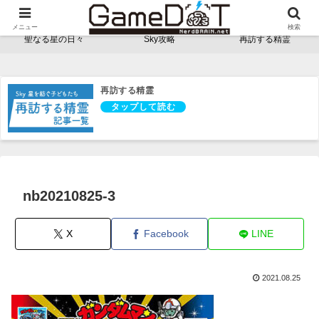
NerdBRAINゲーム支部 - ゲームドット -
メニュー
検索
聖なる星の日々
Sky攻略
再訪する精霊
再訪する精霊
nb20210825-3
X
Facebook
LINE
2021.08.25