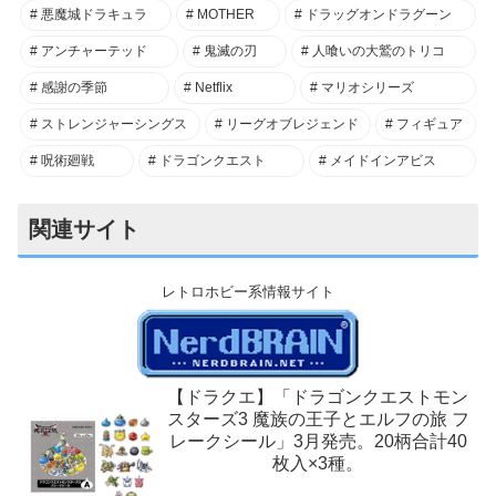
悪魔城ドラキュラ
MOTHER
ドラッグオンドラグーン
アンチャーテッド
鬼滅の刃
人喰いの大鷲のトリコ
感謝の季節
Netflix
マリオシリーズ
ストレンジャーシングス
リーグオブレジェンド
フィギュア
呪術廻戦
ドラゴンクエスト
メイドインアビス
関連サイト
レトロホビー系情報サイト
【ドラクエ】「ドラゴンクエストモン
スターズ3 魔族の王子とエルフの旅 フ
レークシール」3月発売。20柄合計40
枚入×3種。