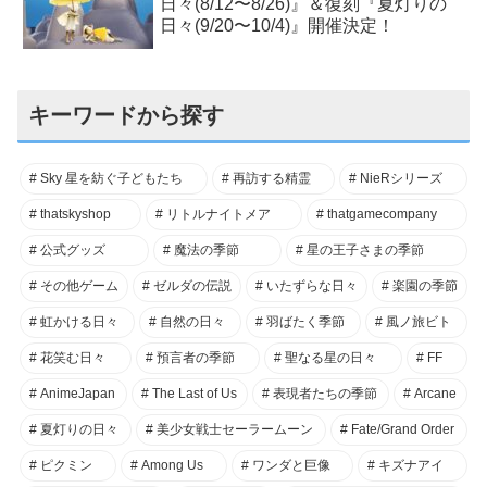
日々(8/12〜8/26)』＆復刻『夏灯りの
日々(9/20〜10/4)』開催決定！
キーワードから探す
Sky 星を紡ぐ子どもたち
再訪する精霊
NieRシリーズ
thatskyshop
リトルナイトメア
thatgamecompany
公式グッズ
魔法の季節
星の王子さまの季節
その他ゲーム
ゼルダの伝説
いたずらな日々
楽園の季節
虹かける日々
自然の日々
羽ばたく季節
風ノ旅ビト
花笑む日々
預言者の季節
聖なる星の日々
FF
AnimeJapan
The Last of Us
表現者たちの季節
Arcane
夏灯りの日々
美少女戦士セーラームーン
Fate/Grand Order
ピクミン
Among Us
ワンダと巨像
キズナアイ