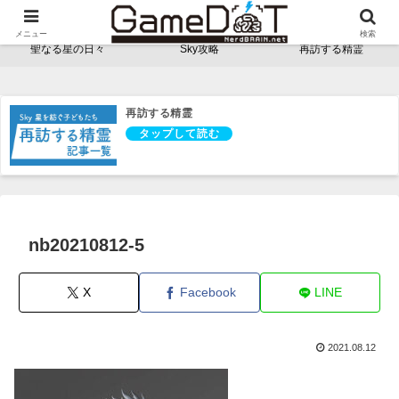
NerdBRAINゲーム支部 - ゲームドット -
メニュー
検索
聖なる星の日々
Sky攻略
再訪する精霊
再訪する精霊
nb20210812-5
X
Facebook
LINE
2021.08.12