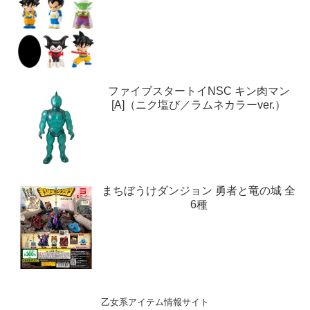
ファイブスタートイNSC キン肉マン
[A]（ニク塩び／ラムネカラーver.）
まちぼうけダンジョン 勇者と竜の城 全
6種
乙女系アイテム情報サイト