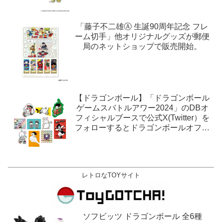
「藤子不二雄Ⓐ 生誕90周年記念 フレ
ーム切手」他オリジナルグッズが郵便
局のネットショップで販売開始。
【ドラゴンボール】「ドラゴンボール
ゲームスバトルアワー2024」のDBオ
フィシャルブースで公式X(Twitter）を
フォローするとドラゴンボールオフィ
シャルステッカーがもらえる。1月27
日,28日@ロサンゼルス。
レトロなTOYサイト
ソフビッツ ドラゴンボール 全6種