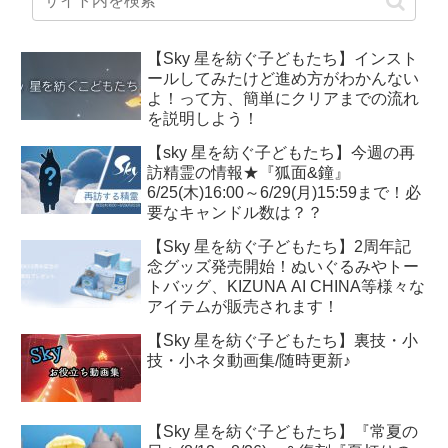
【Sky 星を紡ぐ子どもたち】インスト
ールしてみたけど進め方がわかんない
よ！って方、簡単にクリアまでの流れ
を説明しよう！
【sky 星を紡ぐ子どもたち】今週の再
訪精霊の情報★『狐面&鐘』
6/25(木)16:00～6/29(月)15:59まで！必
要なキャンドル数は？？
【Sky 星を紡ぐ子どもたち】2周年記
念グッズ発売開始！ぬいぐるみやトー
トバッグ、KIZUNA AI CHINA等様々な
アイテムが販売されます！
【Sky 星を紡ぐ子どもたち】裏技・小
技・小ネタ動画集/随時更新♪
【Sky 星を紡ぐ子どもたち】『常夏の