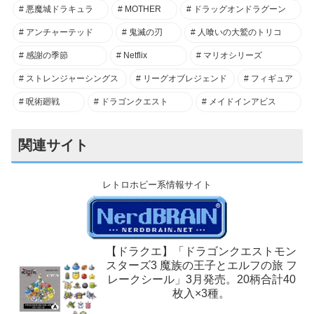
悪魔城ドラキュラ
MOTHER
ドラッグオンドラグーン
アンチャーテッド
鬼滅の刃
人喰いの大鷲のトリコ
感謝の季節
Netflix
マリオシリーズ
ストレンジャーシングス
リーグオブレジェンド
フィギュア
呪術廻戦
ドラゴンクエスト
メイドインアビス
関連サイト
レトロホビー系情報サイト
【ドラクエ】「ドラゴンクエストモン
スターズ3 魔族の王子とエルフの旅 フ
レークシール」3月発売。20柄合計40
枚入×3種。