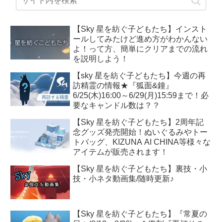
【Sky 星を紡ぐ子どもたち】インスト
ールしてみたけど進め方がわかんない
よ！って方、簡単にクリアまでの流れ
を説明しよう！
【sky 星を紡ぐ子どもたち】今週の再
訪精霊の情報★『狐面&鐘』
6/25(木)16:00～6/29(月)15:59まで！必
要なキャンドル数は？？
【Sky 星を紡ぐ子どもたち】2周年記
念グッズ発売開始！ぬいぐるみやトー
トバッグ、KIZUNA AI CHINA等様々な
アイテムが販売されます！
【Sky 星を紡ぐ子どもたち】裏技・小
技・小ネタ動画集/随時更新♪
【Sky 星を紡ぐ子どもたち】『常夏の