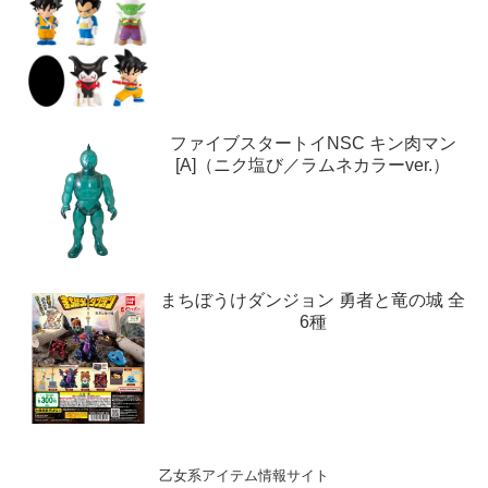
ファイブスタートイNSC キン肉マン
[A]（ニク塩び／ラムネカラーver.）
まちぼうけダンジョン 勇者と竜の城 全
6種
乙女系アイテム情報サイト