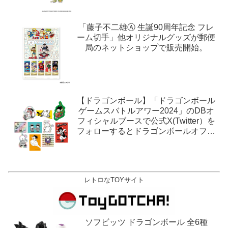
「藤子不二雄Ⓐ 生誕90周年記念 フレ
ーム切手」他オリジナルグッズが郵便
局のネットショップで販売開始。
【ドラゴンボール】「ドラゴンボール
ゲームスバトルアワー2024」のDBオ
フィシャルブースで公式X(Twitter）を
フォローするとドラゴンボールオフィ
シャルステッカーがもらえる。1月27
日,28日@ロサンゼルス。
レトロなTOYサイト
ソフビッツ ドラゴンボール 全6種