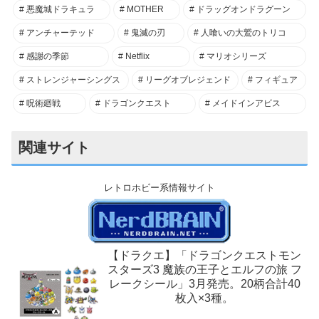
悪魔城ドラキュラ
MOTHER
ドラッグオンドラグーン
アンチャーテッド
鬼滅の刃
人喰いの大鷲のトリコ
感謝の季節
Netflix
マリオシリーズ
ストレンジャーシングス
リーグオブレジェンド
フィギュア
呪術廻戦
ドラゴンクエスト
メイドインアビス
関連サイト
レトロホビー系情報サイト
【ドラクエ】「ドラゴンクエストモン
スターズ3 魔族の王子とエルフの旅 フ
レークシール」3月発売。20柄合計40
枚入×3種。