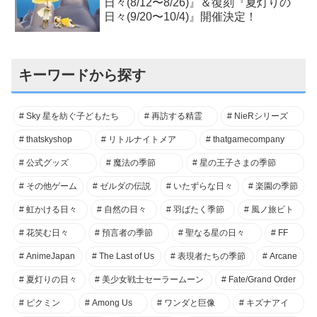
日々(8/12〜8/26)』＆復刻『夏灯りの
日々(9/20〜10/4)』開催決定！
キーワードから探す
Sky 星を紡ぐ子どもたち
再訪する精霊
NieRシリーズ
thatskyshop
リトルナイトメア
thatgamecompany
公式グッズ
魔法の季節
星の王子さまの季節
その他ゲーム
ゼルダの伝説
いたずらな日々
楽園の季節
虹かける日々
自然の日々
羽ばたく季節
風ノ旅ビト
花笑む日々
預言者の季節
聖なる星の日々
FF
AnimeJapan
The Last of Us
表現者たちの季節
Arcane
夏灯りの日々
美少女戦士セーラームーン
Fate/Grand Order
ピクミン
Among Us
ワンダと巨像
キズナアイ