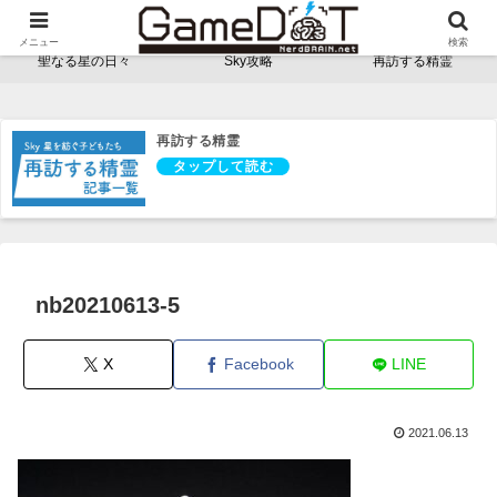
NerdBRAINゲーム支部 - ゲームドット -
メニュー
検索
聖なる星の日々
Sky攻略
再訪する精霊
再訪する精霊
nb20210613-5
X
Facebook
LINE
2021.06.13