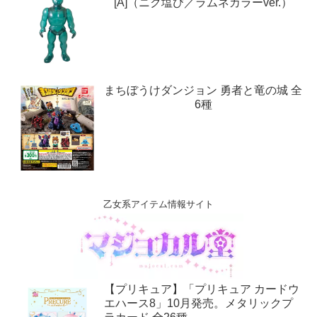
[A]（ニク塩び／ラムネカラーver.）
まちぼうけダンジョン 勇者と竜の城 全
6種
乙女系アイテム情報サイト
【プリキュア】「プリキュア カードウ
エハース8」10月発売。メタリックプ