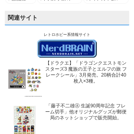
関連サイト
レトロホビー系情報サイト
【ドラクエ】「ドラゴンクエストモン
スターズ3 魔族の王子とエルフの旅 フ
レークシール」3月発売。20柄合計40
枚入×3種。
「藤子不二雄Ⓐ 生誕90周年記念 フレ
ーム切手」他オリジナルグッズが郵便
局のネットショップで販売開始。