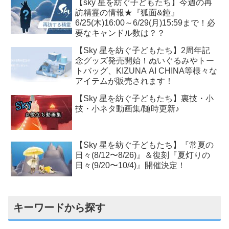
【sky 星を紡ぐ子どもたち】今週の再
訪精霊の情報★『狐面&鐘』
6/25(木)16:00～6/29(月)15:59まで！必
要なキャンドル数は？？
【Sky 星を紡ぐ子どもたち】2周年記
念グッズ発売開始！ぬいぐるみやトー
トバッグ、KIZUNA AI CHINA等様々な
アイテムが販売されます！
【Sky 星を紡ぐ子どもたち】裏技・小
技・小ネタ動画集/随時更新♪
【Sky 星を紡ぐ子どもたち】『常夏の
日々(8/12〜8/26)』＆復刻『夏灯りの
日々(9/20〜10/4)』開催決定！
キーワードから探す