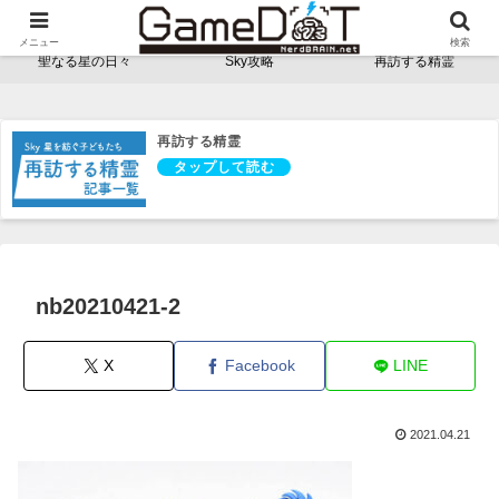
NerdBRAINゲーム支部 - ゲームドット -
メニュー
検索
聖なる星の日々
Sky攻略
再訪する精霊
再訪する精霊
nb20210421-2
X
Facebook
LINE
2021.04.21