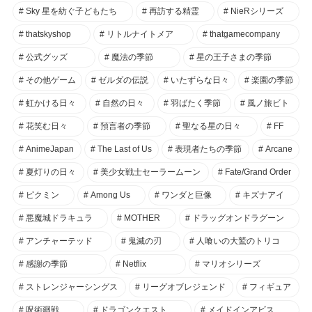
Sky 星を紡ぐ子どもたち
再訪する精霊
NieRシリーズ
thatskyshop
リトルナイトメア
thatgamecompany
公式グッズ
魔法の季節
星の王子さまの季節
その他ゲーム
ゼルダの伝説
いたずらな日々
楽園の季節
虹かける日々
自然の日々
羽ばたく季節
風ノ旅ビト
花笑む日々
預言者の季節
聖なる星の日々
FF
AnimeJapan
The Last of Us
表現者たちの季節
Arcane
夏灯りの日々
美少女戦士セーラームーン
Fate/Grand Order
ピクミン
Among Us
ワンダと巨像
キズナアイ
悪魔城ドラキュラ
MOTHER
ドラッグオンドラグーン
アンチャーテッド
鬼滅の刃
人喰いの大鷲のトリコ
感謝の季節
Netflix
マリオシリーズ
ストレンジャーシングス
リーグオブレジェンド
フィギュア
呪術廻戦
ドラゴンクエスト
メイドインアビス