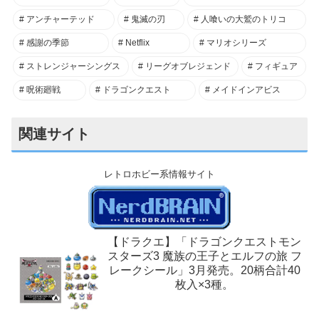
アンチャーテッド
鬼滅の刃
人喰いの大鷲のトリコ
感謝の季節
Netflix
マリオシリーズ
ストレンジャーシングス
リーグオブレジェンド
フィギュア
呪術廻戦
ドラゴンクエスト
メイドインアビス
関連サイト
レトロホビー系情報サイト
【ドラクエ】「ドラゴンクエストモン
スターズ3 魔族の王子とエルフの旅 フ
レークシール」3月発売。20柄合計40
枚入×3種。