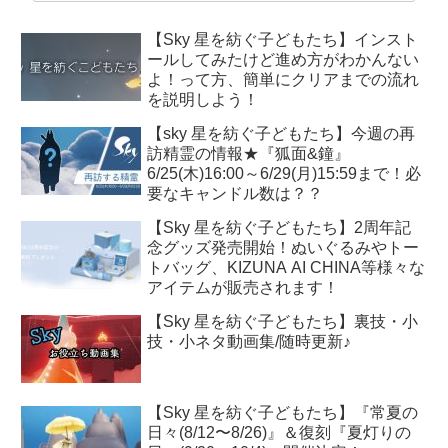
【Sky 星を紡ぐ子どもたち】インスト
ールしてみたけど進め方がわかんない
よ！って方、簡単にクリアまでの流れ
を説明しよう！
【sky 星を紡ぐ子どもたち】今週の再
訪精霊の情報★『狐面&鐘』
6/25(木)16:00～6/29(月)15:59まで！必
要なキャンドル数は？？
【Sky 星を紡ぐ子どもたち】2周年記
念グッズ発売開始！ぬいぐるみやトー
トバッグ、KIZUNA AI CHINA等様々な
アイテムが販売されます！
【Sky 星を紡ぐ子どもたち】裏技・小
技・小ネタ動画集/随時更新♪
【Sky 星を紡ぐ子どもたち】『常夏の
日々(8/12〜8/26)』＆復刻『夏灯りの