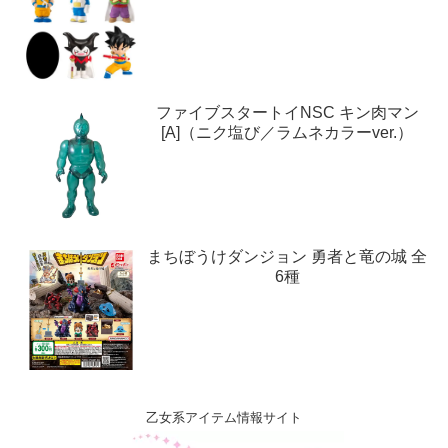
ファイブスタートイNSC キン肉マン
[A]（ニク塩び／ラムネカラーver.）
まちぼうけダンジョン 勇者と竜の城 全
6種
乙女系アイテム情報サイト