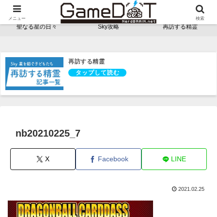
NerdBRAINゲーム支部 - ゲームドット -
メニュー
検索
聖なる星の日々
Sky攻略
再訪する精霊
再訪する精霊
nb20210225_7
X
Facebook
LINE
2021.02.25