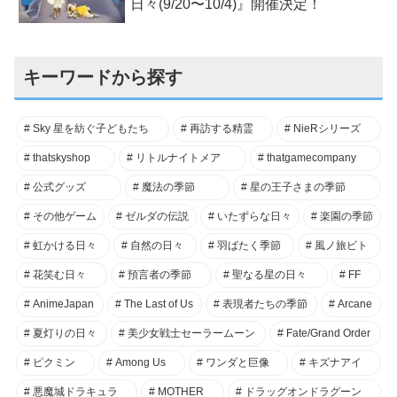
日々(9/20〜10/4)』開催決定！
キーワードから探す
Sky 星を紡ぐ子どもたち
再訪する精霊
NieRシリーズ
thatskyshop
リトルナイトメア
thatgamecompany
公式グッズ
魔法の季節
星の王子さまの季節
その他ゲーム
ゼルダの伝説
いたずらな日々
楽園の季節
虹かける日々
自然の日々
羽ばたく季節
風ノ旅ビト
花笑む日々
預言者の季節
聖なる星の日々
FF
AnimeJapan
The Last of Us
表現者たちの季節
Arcane
夏灯りの日々
美少女戦士セーラームーン
Fate/Grand Order
ピクミン
Among Us
ワンダと巨像
キズナアイ
悪魔城ドラキュラ
MOTHER
ドラッグオンドラグーン