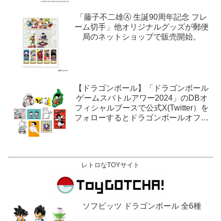
「藤子不二雄Ⓐ 生誕90周年記念 フレ
ーム切手」他オリジナルグッズが郵便
局のネットショップで販売開始。
【ドラゴンボール】「ドラゴンボール
ゲームスバトルアワー2024」のDBオ
フィシャルブースで公式X(Twitter）を
フォローするとドラゴンボールオフィ
シャルステッカーがもらえる。1月27
日,28日@ロサンゼルス。
レトロなTOYサイト
ソフビッツ ドラゴンボール 全6種