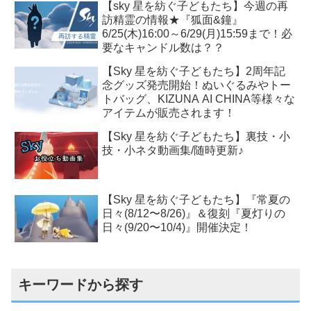
【sky 星を紡ぐ子どもたち】今週の再
訪精霊の情報★『狐面&鐘』
6/25(木)16:00～6/29(月)15:59まで！必
要なキャンドル数は？？
【Sky 星を紡ぐ子どもたち】2周年記
念グッズ発売開始！ぬいぐるみやトー
トバッグ、KIZUNA AI CHINA等様々な
アイテムが販売されます！
【Sky 星を紡ぐ子どもたち】裏技・小
技・小ネタ動画集/随時更新♪
【Sky 星を紡ぐ子どもたち】『常夏の
日々(8/12〜8/26)』＆復刻『夏灯りの
日々(9/20〜10/4)』開催決定！
キーワードから探す