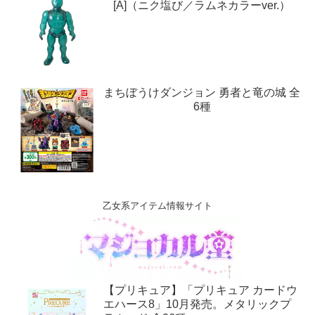
[A]（ニク塩び／ラムネカラーver.）
まちぼうけダンジョン 勇者と竜の城 全
6種
乙女系アイテム情報サイト
【プリキュア】「プリキュア カードウ
エハース8」10月発売。メタリックプ