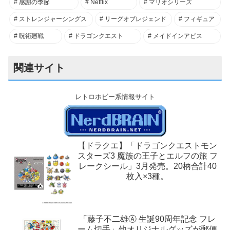
感謝の季節
Netflix
マリオシリーズ
ストレンジャーシングス
リーグオブレジェンド
フィギュア
呪術廻戦
ドラゴンクエスト
メイドインアビス
関連サイト
レトロホビー系情報サイト
【ドラクエ】「ドラゴンクエストモン
スターズ3 魔族の王子とエルフの旅 フ
レークシール」3月発売。20柄合計40
枚入×3種。
「藤子不二雄Ⓐ 生誕90周年記念 フレ
ーム切手」他オリジナルグッズが郵便