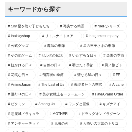
キーワードから探す
Sky 星を紡ぐ子どもたち
再訪する精霊
NieRシリーズ
thatskyshop
リトルナイトメア
thatgamecompany
公式グッズ
魔法の季節
星の王子さまの季節
その他ゲーム
ゼルダの伝説
いたずらな日々
楽園の季節
虹かける日々
自然の日々
羽ばたく季節
風ノ旅ビト
花笑む日々
預言者の季節
聖なる星の日々
FF
AnimeJapan
The Last of Us
表現者たちの季節
Arcane
夏灯りの日々
美少女戦士セーラームーン
Fate/Grand Order
ピクミン
Among Us
ワンダと巨像
キズナアイ
悪魔城ドラキュラ
MOTHER
ドラッグオンドラグーン
アンチャーテッド
鬼滅の刃
人喰いの大鷲のトリコ