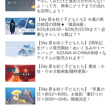
ールしてみたけど進め方がわかんない
よ！って方、簡単にクリアまでの流れ
を説明しよう！
【sky 星を紡ぐ子どもたち】今週の再
訪精霊の情報★『狐面&鐘』
6/25(木)16:00～6/29(月)15:59まで！必
要なキャンドル数は？？
【Sky 星を紡ぐ子どもたち】2周年記
念グッズ発売開始！ぬいぐるみやトー
トバッグ、KIZUNA AI CHINA等様々な
アイテムが販売されます！
【Sky 星を紡ぐ子どもたち】裏技・小
技・小ネタ動画集/随時更新♪
【Sky 星を紡ぐ子どもたち】『常夏の
日々(8/12〜8/26)』＆復刻『夏灯りの
日々(9/20〜10/4)』開催決定！