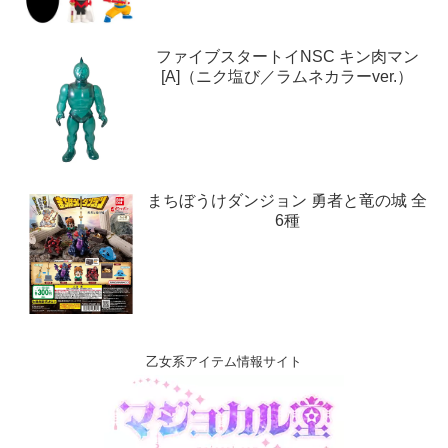
ファイブスタートイNSC キン肉マン
[A]（ニク塩び／ラムネカラーver.）
まちぼうけダンジョン 勇者と竜の城 全
6種
乙女系アイテム情報サイト