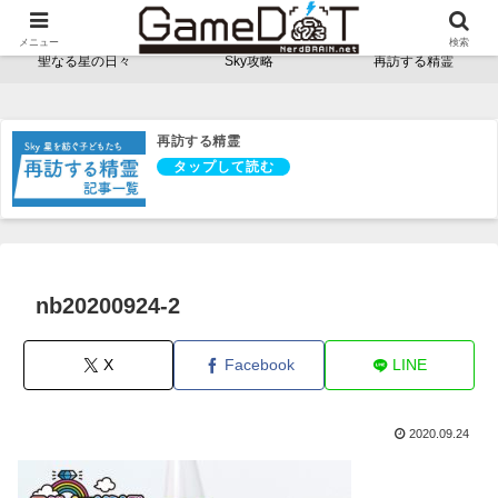
NerdBRAINゲーム支部 - ゲームドット -
メニュー
検索
聖なる星の日々
Sky攻略
再訪する精霊
再訪する精霊
nb20200924-2
X
Facebook
LINE
2020.09.24