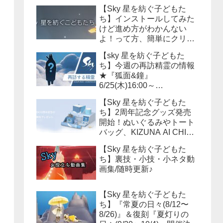
【Sky 星を紡ぐ子どもた
ち】インストールしてみた
けど進め方がわかんない
よ！って方、簡単にクリア
までの流れを説明しよう！
【sky 星を紡ぐ子どもた
ち】今週の再訪精霊の情報
★『狐面&鐘』
6/25(木)16:00～
6/29(月)15:59まで！必要な
【Sky 星を紡ぐ子どもた
キャンドル数は？？
ち】2周年記念グッズ発売
開始！ぬいぐるみやトート
バッグ、KIZUNA AI CHINA
等様々なアイテムが販売さ
【Sky 星を紡ぐ子どもた
れます！
ち】裏技・小技・小ネタ動
画集/随時更新♪
【Sky 星を紡ぐ子どもた
ち】『常夏の日々(8/12〜
8/26)』＆復刻『夏灯りの