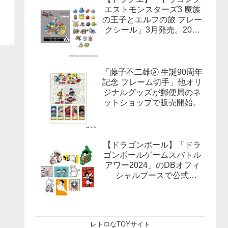
エストモンスターズ3 魔族
の王子とエルフの旅 フレー
クシール」3月発売。20柄
合計40枚入×3種。
「藤子不二雄Ⓐ 生誕90周年
記念 フレーム切手」他オリ
ジナルグッズが郵便局のネ
ットショップで販売開始。
【ドラゴンボール】「ドラ
ゴンボールゲームスバトル
アワー2024」のDBオフィ
シャルブースで公式
X(Twitter）をフォローする
とドラゴンボールオフィシ
ャルステッカーがもらえ
る。1月27日,28日@ロサン
レトロなTOYサイト
ゼルス。