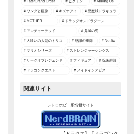
Fate/Grand Order
ピクミン
Among Us
ワンダと巨像
キズナアイ
悪魔城ドラキュラ
MOTHER
ドラッグオンドラグーン
アンチャーテッド
鬼滅の刃
人喰いの大鷲のトリコ
感謝の季節
Netflix
マリオシリーズ
ストレンジャーシングス
リーグオブレジェンド
フィギュア
呪術廻戦
ドラゴンクエスト
メイドインアビス
関連サイト
レトロホビー系情報サイト
【ドラクエ】「ドラゴンク