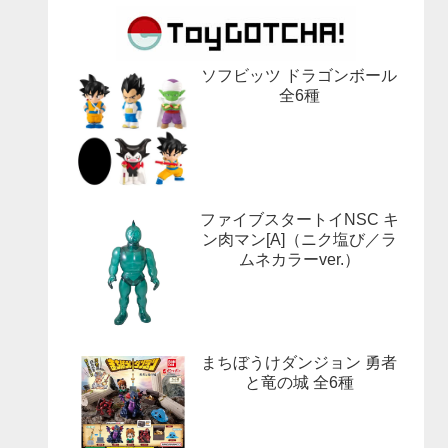
ソフビッツ ドラゴンボール
全6種
ファイブスタートイNSC キ
ン肉マン[A]（ニク塩び／ラ
ムネカラーver.）
まちぼうけダンジョン 勇者
と竜の城 全6種