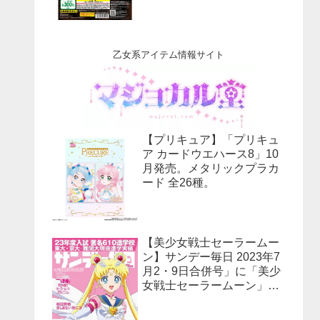
乙女系アイテム情報サイト
【プリキュア】「プリキュ
ア カードウエハース8」10
月発売。メタリックプラカ
ード 全26種。
【美少女戦士セーラームー
ン】サンデー毎日 2023年7
月2・9日合併号」に「美少
女戦士セーラームーン」30
周年特集！予約受付中！