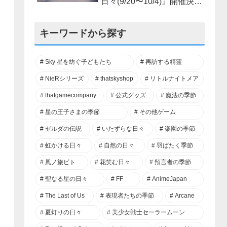
日々(9/20〜10/4)』開催決
定！
キーワードから探す
Sky 星を紡ぐ子どもたち
再訪する精霊
NieRシリーズ
thatskyshop
リトルナイトメア
thatgamecompany
公式グッズ
魔法の季節
星の王子さまの季節
その他ゲーム
ゼルダの伝説
いたずらな日々
楽園の季節
虹かける日々
自然の日々
羽ばたく季節
風ノ旅ビト
花笑む日々
預言者の季節
聖なる星の日々
FF
AnimeJapan
The Last of Us
表現者たちの季節
Arcane
夏灯りの日々
美少女戦士セーラームーン