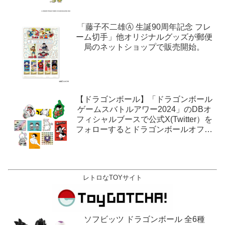
「藤子不二雄Ⓐ 生誕90周年記念 フレ
ーム切手」他オリジナルグッズが郵便
局のネットショップで販売開始。
【ドラゴンボール】「ドラゴンボール
ゲームスバトルアワー2024」のDBオ
フィシャルブースで公式X(Twitter）を
フォローするとドラゴンボールオフィ
シャルステッカーがもらえる。1月27
日,28日@ロサンゼルス。
レトロなTOYサイト
ソフビッツ ドラゴンボール 全6種