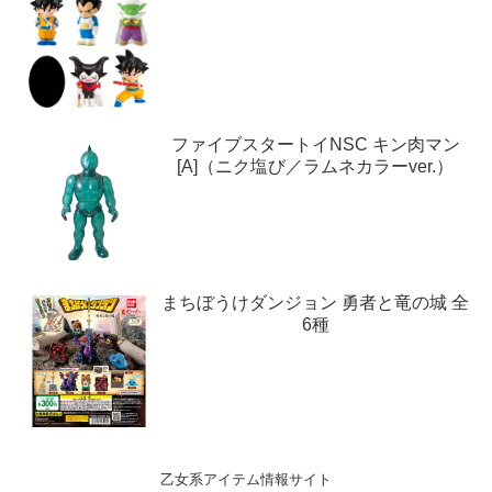
ファイブスタートイNSC キン肉マン
[A]（ニク塩び／ラムネカラーver.）
まちぼうけダンジョン 勇者と竜の城 全
6種
乙女系アイテム情報サイト