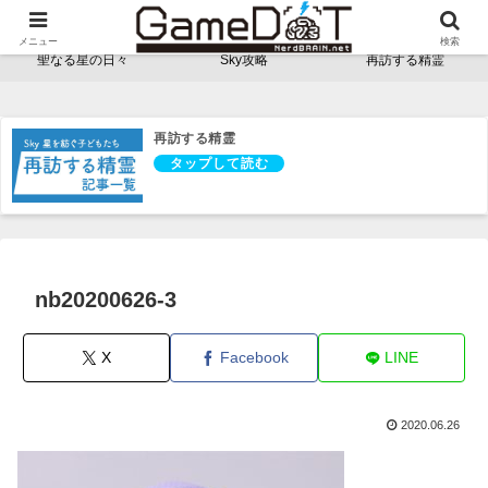
NerdBRAINゲーム支部 - ゲームドット -
メニュー
検索
聖なる星の日々
Sky攻略
再訪する精霊
再訪する精霊
nb20200626-3
X
Facebook
LINE
2020.06.26