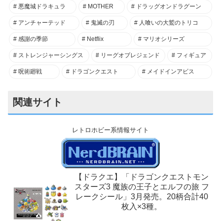
悪魔城ドラキュラ
MOTHER
ドラッグオンドラグーン
アンチャーテッド
鬼滅の刃
人喰いの大鷲のトリコ
感謝の季節
Netflix
マリオシリーズ
ストレンジャーシングス
リーグオブレジェンド
フィギュア
呪術廻戦
ドラゴンクエスト
メイドインアビス
関連サイト
レトロホビー系情報サイト
【ドラクエ】「ドラゴンクエストモン
スターズ3 魔族の王子とエルフの旅 フ
レークシール」3月発売。20柄合計40
枚入×3種。