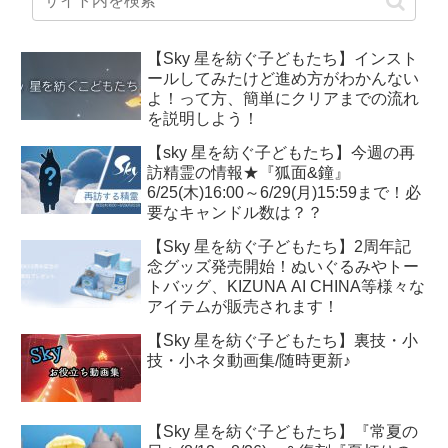
【Sky 星を紡ぐ子どもたち】インスト
ールしてみたけど進め方がわかんない
よ！って方、簡単にクリアまでの流れ
を説明しよう！
【sky 星を紡ぐ子どもたち】今週の再
訪精霊の情報★『狐面&鐘』
6/25(木)16:00～6/29(月)15:59まで！必
要なキャンドル数は？？
【Sky 星を紡ぐ子どもたち】2周年記
念グッズ発売開始！ぬいぐるみやトー
トバッグ、KIZUNA AI CHINA等様々な
アイテムが販売されます！
【Sky 星を紡ぐ子どもたち】裏技・小
技・小ネタ動画集/随時更新♪
【Sky 星を紡ぐ子どもたち】『常夏の