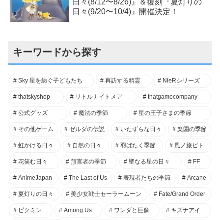
日々(8/12〜8/26)』＆復刻『夏灯りの
日々(9/20〜10/4)』開催決定！
キーワードから探す
Sky 星を紡ぐ子どもたち
再訪する精霊
NieRシリーズ
thatskyshop
リトルナイトメア
thatgamecompany
公式グッズ
魔法の季節
星の王子さまの季節
その他ゲーム
ゼルダの伝説
いたずらな日々
楽園の季節
虹かける日々
自然の日々
羽ばたく季節
風ノ旅ビト
花笑む日々
預言者の季節
聖なる星の日々
FF
AnimeJapan
The Last of Us
表現者たちの季節
Arcane
夏灯りの日々
美少女戦士セーラームーン
Fate/Grand Order
ピクミン
Among Us
ワンダと巨像
キズナアイ