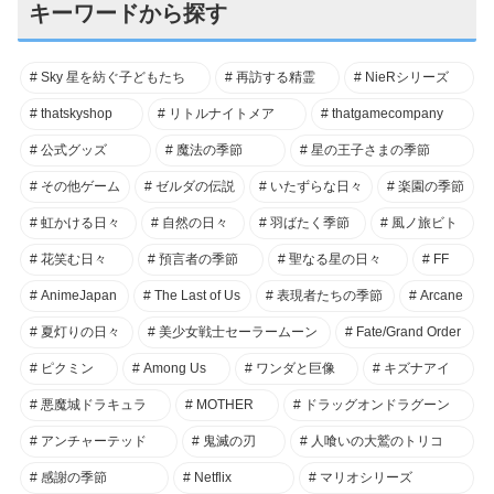
キーワードから探す
Sky 星を紡ぐ子どもたち
再訪する精霊
NieRシリーズ
thatskyshop
リトルナイトメア
thatgamecompany
公式グッズ
魔法の季節
星の王子さまの季節
その他ゲーム
ゼルダの伝説
いたずらな日々
楽園の季節
虹かける日々
自然の日々
羽ばたく季節
風ノ旅ビト
花笑む日々
預言者の季節
聖なる星の日々
FF
AnimeJapan
The Last of Us
表現者たちの季節
Arcane
夏灯りの日々
美少女戦士セーラームーン
Fate/Grand Order
ピクミン
Among Us
ワンダと巨像
キズナアイ
悪魔城ドラキュラ
MOTHER
ドラッグオンドラグーン
アンチャーテッド
鬼滅の刃
人喰いの大鷲のトリコ
感謝の季節
Netflix
マリオシリーズ