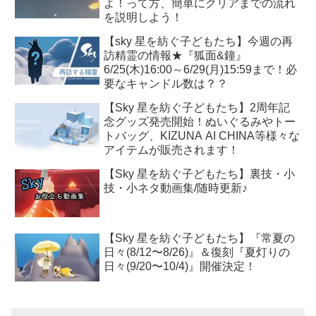
よ！って方、簡単にクリアまでの流れ
を説明しよう！
【sky 星を紡ぐ子どもたち】今週の再
訪精霊の情報★『狐面&鐘』
6/25(木)16:00～6/29(月)15:59まで！必
要なキャンドル数は？？
【Sky 星を紡ぐ子どもたち】2周年記
念グッズ発売開始！ぬいぐるみやトー
トバッグ、KIZUNA AI CHINA等様々な
アイテムが販売されます！
【Sky 星を紡ぐ子どもたち】裏技・小
技・小ネタ動画集/随時更新♪
【Sky 星を紡ぐ子どもたち】『常夏の
日々(8/12〜8/26)』＆復刻『夏灯りの
日々(9/20〜10/4)』開催決定！