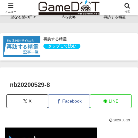
NerdBRAINゲーム支部 - ゲームドット -
メニュー
検索
聖なる星の日々
Sky攻略
再訪する精霊
再訪する精霊
nb20200529-8
X
Facebook
LINE
2020.05.29