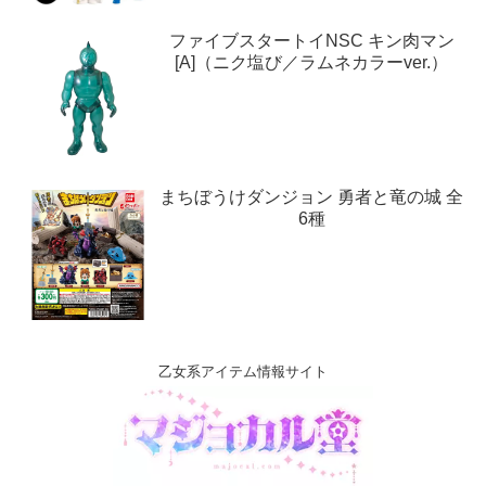
ファイブスタートイNSC キン肉マン
[A]（ニク塩び／ラムネカラーver.）
まちぼうけダンジョン 勇者と竜の城 全
6種
乙女系アイテム情報サイト