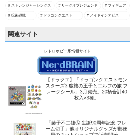
ストレンジャーシングス
リーグオブレジェンド
フィギュア
呪術廻戦
ドラゴンクエスト
メイドインアビス
関連サイト
レトロホビー系情報サイト
【ドラクエ】「ドラゴンクエストモン
スターズ3 魔族の王子とエルフの旅 フ
レークシール」3月発売。20柄合計40
枚入×3種。
「藤子不二雄Ⓐ 生誕90周年記念 フレ
ーム切手」他オリジナルグッズが郵便
局のネットショップで販売開始。