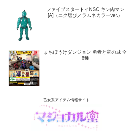
ファイブスタートイNSC キン肉マン
[A]（ニク塩び／ラムネカラーver.）
まちぼうけダンジョン 勇者と竜の城 全
6種
乙女系アイテム情報サイト