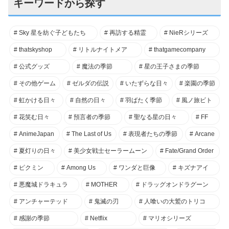
キーワードから探す
Sky 星を紡ぐ子どもたち
再訪する精霊
NieRシリーズ
thatskyshop
リトルナイトメア
thatgamecompany
公式グッズ
魔法の季節
星の王子さまの季節
その他ゲーム
ゼルダの伝説
いたずらな日々
楽園の季節
虹かける日々
自然の日々
羽ばたく季節
風ノ旅ビト
花笑む日々
預言者の季節
聖なる星の日々
FF
AnimeJapan
The Last of Us
表現者たちの季節
Arcane
夏灯りの日々
美少女戦士セーラームーン
Fate/Grand Order
ピクミン
Among Us
ワンダと巨像
キズナアイ
悪魔城ドラキュラ
MOTHER
ドラッグオンドラグーン
アンチャーテッド
鬼滅の刃
人喰いの大鷲のトリコ
感謝の季節
Netflix
マリオシリーズ