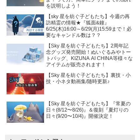
を説明しよう！
【sky 星を紡ぐ子どもたち】今週の再
訪精霊の情報★『狐面&鐘』
6/25(木)16:00～6/29(月)15:59まで！必
要なキャンドル数は？？
【Sky 星を紡ぐ子どもたち】2周年記
念グッズ発売開始！ぬいぐるみやトー
トバッグ、KIZUNA AI CHINA等様々な
アイテムが販売されます！
【Sky 星を紡ぐ子どもたち】裏技・小
技・小ネタ動画集/随時更新♪
【Sky 星を紡ぐ子どもたち】『常夏の
日々(8/12〜8/26)』＆復刻『夏灯りの
日々(9/20〜10/4)』開催決定！