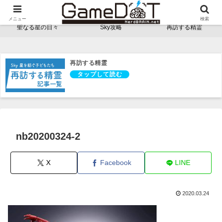
NerdBRAINゲーム支部 - ゲームドット -
メニュー
検索
聖なる星の日々
Sky攻略
再訪する精霊
再訪する精霊
nb20200324-2
X
Facebook
LINE
2020.03.24