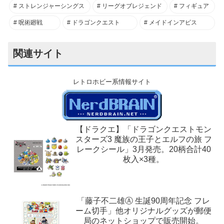
ストレンジャーシングス
リーグオブレジェンド
フィギュア
呪術廻戦
ドラゴンクエスト
メイドインアビス
関連サイト
レトロホビー系情報サイト
【ドラクエ】「ドラゴンクエストモン
スターズ3 魔族の王子とエルフの旅 フ
レークシール」3月発売。20柄合計40
枚入×3種。
「藤子不二雄Ⓐ 生誕90周年記念 フレ
ーム切手」他オリジナルグッズが郵便
局のネットショップで販売開始。