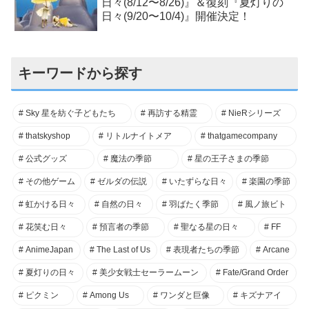
日々(8/12〜8/26)』＆復刻『夏灯りの
日々(9/20〜10/4)』開催決定！
キーワードから探す
Sky 星を紡ぐ子どもたち
再訪する精霊
NieRシリーズ
thatskyshop
リトルナイトメア
thatgamecompany
公式グッズ
魔法の季節
星の王子さまの季節
その他ゲーム
ゼルダの伝説
いたずらな日々
楽園の季節
虹かける日々
自然の日々
羽ばたく季節
風ノ旅ビト
花笑む日々
預言者の季節
聖なる星の日々
FF
AnimeJapan
The Last of Us
表現者たちの季節
Arcane
夏灯りの日々
美少女戦士セーラームーン
Fate/Grand Order
ピクミン
Among Us
ワンダと巨像
キズナアイ