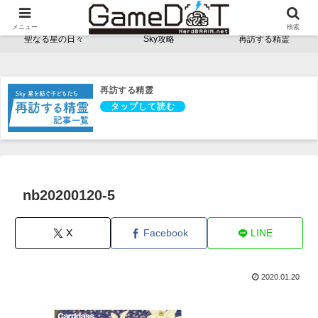
NerdBRAINゲーム支部 - ゲームドット -
メニュー
検索
聖なる星の日々
Sky攻略
再訪する精霊
再訪する精霊
nb20200120-5
X
Facebook
LINE
2020.01.20