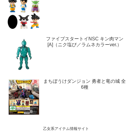
ファイブスタートイNSC キン肉マン
[A]（ニク塩び／ラムネカラーver.）
まちぼうけダンジョン 勇者と竜の城 全
6種
乙女系アイテム情報サイト