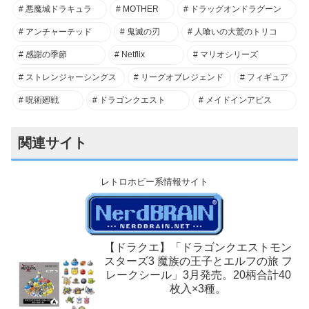
悪魔城ドラキュラ
MOTHER
ドラッグオンドラグーン
アンチャーテッド
鬼滅の刃
人喰いの大鷲のトリコ
感謝の季節
Netflix
マリオシリーズ
ストレンジャーシングス
リーグオブレジェンド
フィギュア
呪術廻戦
ドラゴンクエスト
メイドインアビス
関連サイト
レトロホビー系情報サイト
【ドラクエ】「ドラゴンクエストモン
スターズ3 魔族の王子とエルフの旅 フ
レークシール」3月発売。20柄合計40
枚入×3種。