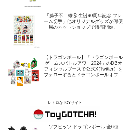
「藤子不二雄Ⓐ 生誕90周年記念 フレ
ーム切手」他オリジナルグッズが郵便
局のネットショップで販売開始。
【ドラゴンボール】「ドラゴンボール
ゲームスバトルアワー2024」のDBオ
フィシャルブースで公式X(Twitter）を
フォローするとドラゴンボールオフィ
シャルステッカーがもらえる。1月27
日,28日@ロサンゼルス。
レトロなTOYサイト
ソフビッツ ドラゴンボール 全6種