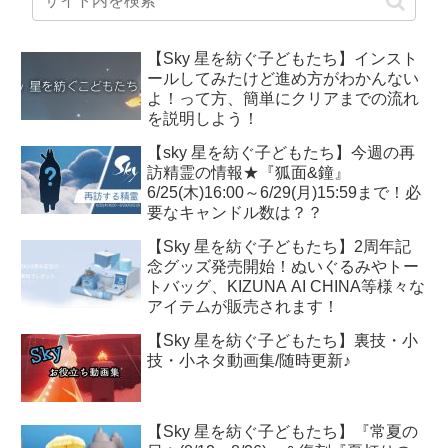
【Sky 星を紡ぐ子どもたち】インスト
ールしてみたけど進め方がわかんない
よ！って方、簡単にクリアまでの流れ
を説明しよう！
【sky 星を紡ぐ子どもたち】今週の再
訪精霊の情報★『狐面&鐘』
6/25(木)16:00～6/29(月)15:59まで！必
要なキャンドル数は？？
【Sky 星を紡ぐ子どもたち】2周年記
念グッズ発売開始！ぬいぐるみやトー
トバッグ、KIZUNA AI CHINA等様々な
アイテムが販売されます！
【Sky 星を紡ぐ子どもたち】裏技・小
技・小ネタ動画集/随時更新♪
【Sky 星を紡ぐ子どもたち】『常夏の