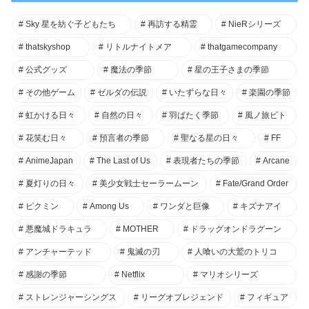
Sky 星を紡ぐ子どもたち
再訪する精霊
NieRシリーズ
thatskyshop
リトルナイトメア
thatgamecompany
公式グッズ
魔法の季節
星の王子さまの季節
その他ゲーム
ゼルダの伝説
いたずらな日々
楽園の季節
虹かける日々
自然の日々
羽ばたく季節
風ノ旅ビト
花笑む日々
預言者の季節
聖なる星の日々
FF
AnimeJapan
The Last of Us
表現者たちの季節
Arcane
夏灯りの日々
美少女戦士セーラームーン
Fate/Grand Order
ピクミン
Among Us
ワンダと巨像
キズナアイ
悪魔城ドラキュラ
MOTHER
ドラッグオンドラグーン
アンチャーテッド
鬼滅の刃
人喰いの大鷲のトリコ
感謝の季節
Netflix
マリオシリーズ
ストレンジャーシングス
リーグオブレジェンド
フィギュア