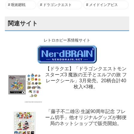
呪術廻戦
ドラゴンクエスト
メイドインアビス
関連サイト
レトロホビー系情報サイト
【ドラクエ】「ドラゴンクエストモン
スターズ3 魔族の王子とエルフの旅 フ
レークシール」3月発売。20柄合計40
枚入×3種。
「藤子不二雄Ⓐ 生誕90周年記念 フレ
ーム切手」他オリジナルグッズが郵便
局のネットショップで販売開始。