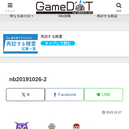
NerdBRAINゲーム支部 - ゲームドット -
メニュー
検索
聖なる星の日々
Sky攻略
再訪する精霊
再訪する精霊
nb20191026-2
X
Facebook
LINE
2019.10.27