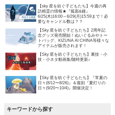
【sky 星を紡ぐ子どもたち】今週の再
訪精霊の情報★『狐面&鐘』
6/25(木)16:00～6/29(月)15:59まで！必
要なキャンドル数は？？
【Sky 星を紡ぐ子どもたち】2周年記
念グッズ発売開始！ぬいぐるみやトー
トバッグ、KIZUNA AI CHINA等様々な
アイテムが販売されます！
【Sky 星を紡ぐ子どもたち】裏技・小
技・小ネタ動画集/随時更新♪
【Sky 星を紡ぐ子どもたち】『常夏の
日々(8/12〜8/26)』＆復刻『夏灯りの
日々(9/20〜10/4)』開催決定！
キーワードから探す