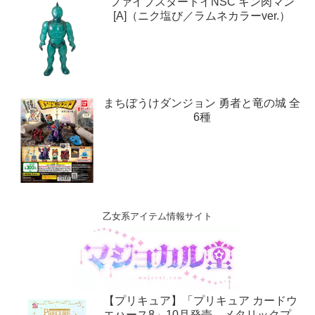
ファイブスタートイNSC キン肉マン
[A]（ニク塩び／ラムネカラーver.）
まちぼうけダンジョン 勇者と竜の城 全
6種
乙女系アイテム情報サイト
【プリキュア】「プリキュア カードウ
エハース8」10月発売。メタリックプ