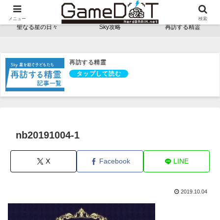
NerdBRAINゲーム支部 - ゲームドット -
メニュー
検索
聖なる星の日々
Sky攻略
再訪する精霊
再訪する精霊
nb20191004-1
X
Facebook
LINE
2019.10.04