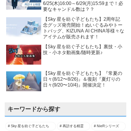
6/25(木)16:00～6/29(月)15:59まで！必
要なキャンドル数は？？
【Sky 星を紡ぐ子どもたち】2周年記
念グッズ発売開始！ぬいぐるみやトー
トバッグ、KIZUNA AI CHINA等様々な
アイテムが販売されます！
【Sky 星を紡ぐ子どもたち】裏技・小
技・小ネタ動画集/随時更新♪
【Sky 星を紡ぐ子どもたち】『常夏の
日々(8/12〜8/26)』＆復刻『夏灯りの
日々(9/20〜10/4)』開催決定！
キーワードから探す
Sky 星を紡ぐ子どもたち
再訪する精霊
NieRシリーズ