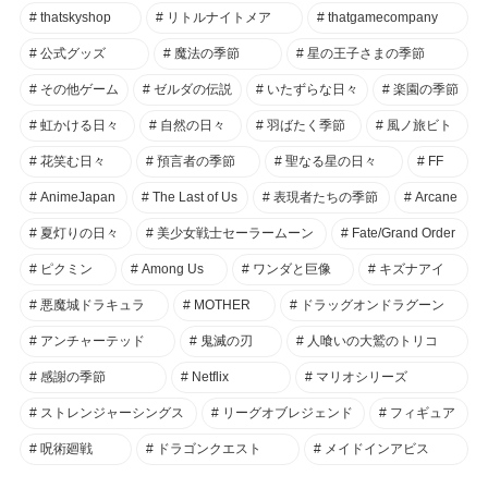
thatskyshop
リトルナイトメア
thatgamecompany
公式グッズ
魔法の季節
星の王子さまの季節
その他ゲーム
ゼルダの伝説
いたずらな日々
楽園の季節
虹かける日々
自然の日々
羽ばたく季節
風ノ旅ビト
花笑む日々
預言者の季節
聖なる星の日々
FF
AnimeJapan
The Last of Us
表現者たちの季節
Arcane
夏灯りの日々
美少女戦士セーラームーン
Fate/Grand Order
ピクミン
Among Us
ワンダと巨像
キズナアイ
悪魔城ドラキュラ
MOTHER
ドラッグオンドラグーン
アンチャーテッド
鬼滅の刃
人喰いの大鷲のトリコ
感謝の季節
Netflix
マリオシリーズ
ストレンジャーシングス
リーグオブレジェンド
フィギュア
呪術廻戦
ドラゴンクエスト
メイドインアビス