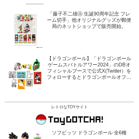
「藤子不二雄Ⓐ 生誕90周年記念 フレ
ーム切手」他オリジナルグッズが郵便
局のネットショップで販売開始。
【ドラゴンボール】「ドラゴンボール
ゲームスバトルアワー2024」のDBオ
フィシャルブースで公式X(Twitter）を
フォローするとドラゴンボールオフィ
シャルステッカーがもらえる。1月27
日,28日@ロサンゼルス。
レトロなTOYサイト
ソフビッツ ドラゴンボール 全6種