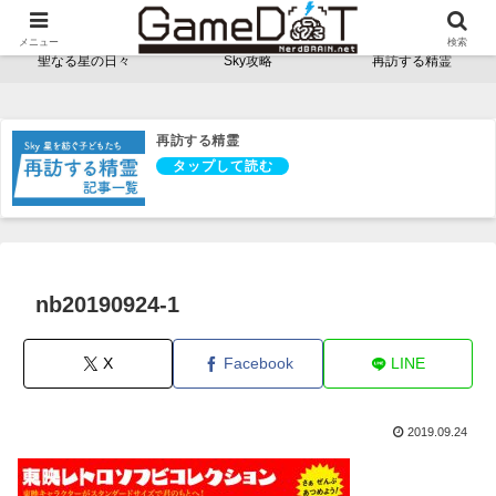
NerdBRAINゲーム支部 - ゲームドット -
メニュー
検索
聖なる星の日々
Sky攻略
再訪する精霊
再訪する精霊
nb20190924-1
X
Facebook
LINE
2019.09.24