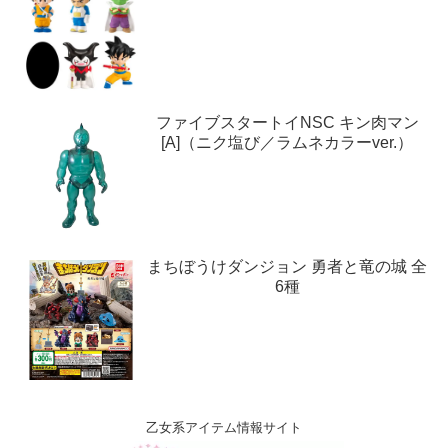
ファイブスタートイNSC キン肉マン
[A]（ニク塩び／ラムネカラーver.）
まちぼうけダンジョン 勇者と竜の城 全
6種
乙女系アイテム情報サイト