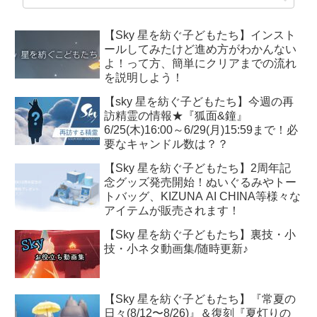
【Sky 星を紡ぐ子どもたち】インスト
ールしてみたけど進め方がわかんない
よ！って方、簡単にクリアまでの流れ
を説明しよう！
【sky 星を紡ぐ子どもたち】今週の再
訪精霊の情報★『狐面&鐘』
6/25(木)16:00～6/29(月)15:59まで！必
要なキャンドル数は？？
【Sky 星を紡ぐ子どもたち】2周年記
念グッズ発売開始！ぬいぐるみやトー
トバッグ、KIZUNA AI CHINA等様々な
アイテムが販売されます！
【Sky 星を紡ぐ子どもたち】裏技・小
技・小ネタ動画集/随時更新♪
【Sky 星を紡ぐ子どもたち】『常夏の
日々(8/12〜8/26)』＆復刻『夏灯りの