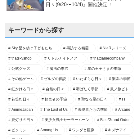
日々(9/20〜10/4)』開催決定！
キーワードから探す
Sky 星を紡ぐ子どもたち
再訪する精霊
NieRシリーズ
thatskyshop
リトルナイトメア
thatgamecompany
公式グッズ
魔法の季節
星の王子さまの季節
その他ゲーム
ゼルダの伝説
いたずらな日々
楽園の季節
虹かける日々
自然の日々
羽ばたく季節
風ノ旅ビト
花笑む日々
預言者の季節
聖なる星の日々
FF
AnimeJapan
The Last of Us
表現者たちの季節
Arcane
夏灯りの日々
美少女戦士セーラームーン
Fate/Grand Order
ピクミン
Among Us
ワンダと巨像
キズナアイ