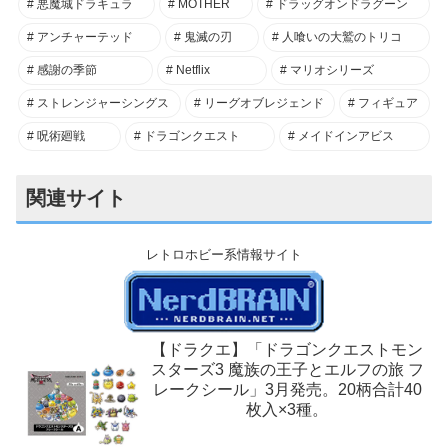
悪魔城ドラキュラ
MOTHER
ドラッグオンドラグーン
アンチャーテッド
鬼滅の刃
人喰いの大鷲のトリコ
感謝の季節
Netflix
マリオシリーズ
ストレンジャーシングス
リーグオブレジェンド
フィギュア
呪術廻戦
ドラゴンクエスト
メイドインアビス
関連サイト
レトロホビー系情報サイト
【ドラクエ】「ドラゴンクエストモン
スターズ3 魔族の王子とエルフの旅 フ
レークシール」3月発売。20柄合計40
枚入×3種。