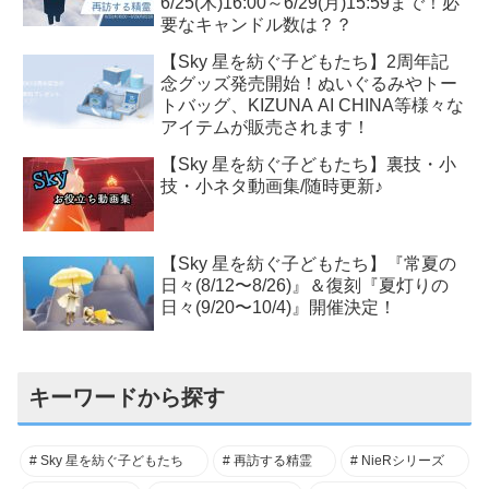
6/25(木)16:00～6/29(月)15:59まで！必
要なキャンドル数は？？
【Sky 星を紡ぐ子どもたち】2周年記
念グッズ発売開始！ぬいぐるみやトー
トバッグ、KIZUNA AI CHINA等様々な
アイテムが販売されます！
【Sky 星を紡ぐ子どもたち】裏技・小
技・小ネタ動画集/随時更新♪
【Sky 星を紡ぐ子どもたち】『常夏の
日々(8/12〜8/26)』＆復刻『夏灯りの
日々(9/20〜10/4)』開催決定！
キーワードから探す
Sky 星を紡ぐ子どもたち
再訪する精霊
NieRシリーズ