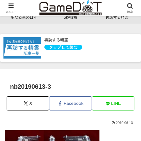
NerdBRAINゲーム支部 - ゲームドット -
メニュー
検索
聖なる星の日々
Sky攻略
再訪する精霊
再訪する精霊
nb20190613-3
X
Facebook
LINE
2019.06.13