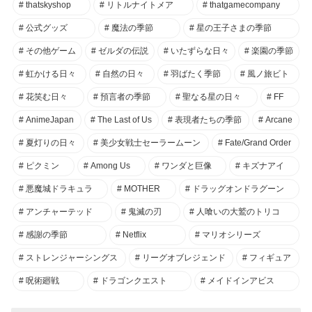
thatskyshop
リトルナイトメア
thatgamecompany
公式グッズ
魔法の季節
星の王子さまの季節
その他ゲーム
ゼルダの伝説
いたずらな日々
楽園の季節
虹かける日々
自然の日々
羽ばたく季節
風ノ旅ビト
花笑む日々
預言者の季節
聖なる星の日々
FF
AnimeJapan
The Last of Us
表現者たちの季節
Arcane
夏灯りの日々
美少女戦士セーラームーン
Fate/Grand Order
ピクミン
Among Us
ワンダと巨像
キズナアイ
悪魔城ドラキュラ
MOTHER
ドラッグオンドラグーン
アンチャーテッド
鬼滅の刃
人喰いの大鷲のトリコ
感謝の季節
Netflix
マリオシリーズ
ストレンジャーシングス
リーグオブレジェンド
フィギュア
呪術廻戦
ドラゴンクエスト
メイドインアビス