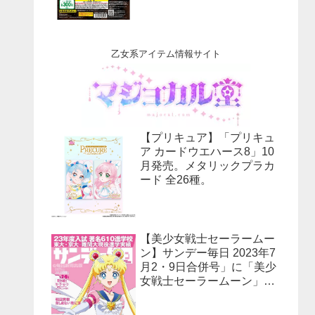
乙女系アイテム情報サイト
【プリキュア】「プリキュ
ア カードウエハース8」10
月発売。メタリックプラカ
ード 全26種。
【美少女戦士セーラームー
ン】サンデー毎日 2023年7
月2・9日合併号」に「美少
女戦士セーラームーン」30
周年特集！予約受付中！