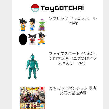
ソフビッツ ドラゴンボール
全6種
ファイブスタートイNSC キ
ン肉マン[A]（ニク塩び／ラ
ムネカラーver.）
まちぼうけダンジョン 勇者
と竜の城 全6種