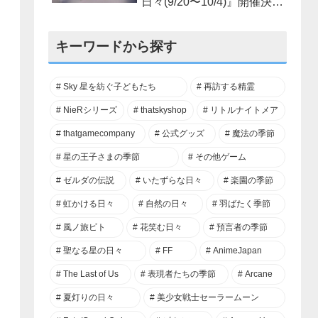
日々(9/20〜10/4)』開催決
定！
キーワードから探す
Sky 星を紡ぐ子どもたち
再訪する精霊
NieRシリーズ
thatskyshop
リトルナイトメア
thatgamecompany
公式グッズ
魔法の季節
星の王子さまの季節
その他ゲーム
ゼルダの伝説
いたずらな日々
楽園の季節
虹かける日々
自然の日々
羽ばたく季節
風ノ旅ビト
花笑む日々
預言者の季節
聖なる星の日々
FF
AnimeJapan
The Last of Us
表現者たちの季節
Arcane
夏灯りの日々
美少女戦士セーラームーン