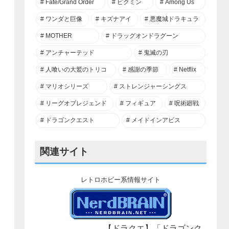
Fate/Grand Order
ピクミン
Among Us
ワンダと巨像
キズナアイ
悪魔城ドラキュラ
MOTHER
ドラッグオンドラグーン
アンチャーテッド
鬼滅の刃
人喰いの大鷲のトリコ
感謝の季節
Netflix
マリオシリーズ
ストレンジャーシングス
リーグオブレジェンド
フィギュア
呪術廻戦
ドラゴンクエスト
メイドインアビス
関連サイト
レトロホビー系情報サイト
【ドラクエ】「ドラゴンク