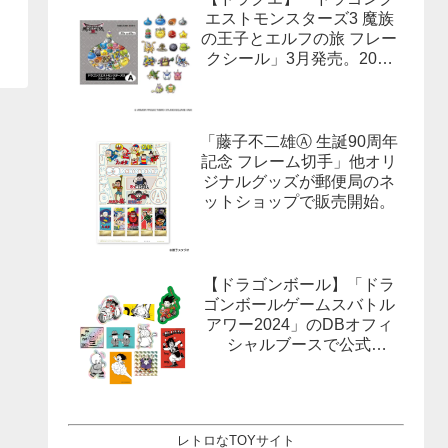
エストモンスターズ3 魔族
の王子とエルフの旅 フレー
クシール」3月発売。20柄
合計40枚入×3種。
「藤子不二雄Ⓐ 生誕90周年
記念 フレーム切手」他オリ
ジナルグッズが郵便局のネ
ットショップで販売開始。
【ドラゴンボール】「ドラ
ゴンボールゲームスバトル
アワー2024」のDBオフィ
シャルブースで公式
X(Twitter）をフォローする
とドラゴンボールオフィシ
ャルステッカーがもらえ
る。1月27日,28日@ロサン
レトロなTOYサイト
ゼルス。