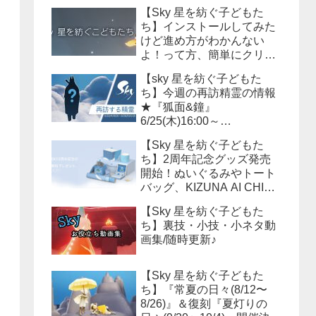
【Sky 星を紡ぐ子どもた
ち】インストールしてみた
けど進め方がわかんない
よ！って方、簡単にクリア
までの流れを説明しよう！
【sky 星を紡ぐ子どもた
ち】今週の再訪精霊の情報
★『狐面&鐘』
6/25(木)16:00～
6/29(月)15:59まで！必要な
【Sky 星を紡ぐ子どもた
キャンドル数は？？
ち】2周年記念グッズ発売
開始！ぬいぐるみやトート
バッグ、KIZUNA AI CHINA
等様々なアイテムが販売さ
【Sky 星を紡ぐ子どもた
れます！
ち】裏技・小技・小ネタ動
画集/随時更新♪
【Sky 星を紡ぐ子どもた
ち】『常夏の日々(8/12〜
8/26)』＆復刻『夏灯りの