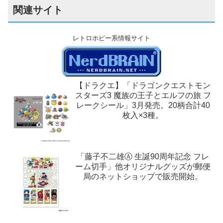
関連サイト
レトロホビー系情報サイト
【ドラクエ】「ドラゴンクエストモン
スターズ3 魔族の王子とエルフの旅 フ
レークシール」3月発売。20柄合計40
枚入×3種。
「藤子不二雄Ⓐ 生誕90周年記念 フレ
ーム切手」他オリジナルグッズが郵便
局のネットショップで販売開始。