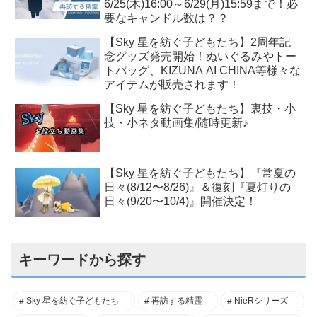
6/25(木)16:00～6/29(月)15:59まで！必
要なキャンドル数は？？
【Sky 星を紡ぐ子どもたち】2周年記
念グッズ発売開始！ぬいぐるみやトー
トバッグ、KIZUNA AI CHINA等様々な
アイテムが販売されます！
【Sky 星を紡ぐ子どもたち】裏技・小
技・小ネタ動画集/随時更新♪
【Sky 星を紡ぐ子どもたち】『常夏の
日々(8/12〜8/26)』＆復刻『夏灯りの
日々(9/20〜10/4)』開催決定！
キーワードから探す
Sky 星を紡ぐ子どもたち
再訪する精霊
NieRシリーズ