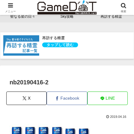
NerdBRAINゲーム支部 - ゲームドット -
メニュー
検索
聖なる星の日々
Sky攻略
再訪する精霊
再訪する精霊
nb20190416-2
X
Facebook
LINE
2019.04.16