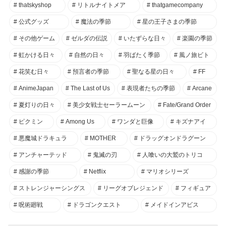
thatskyshop
リトルナイトメア
thatgamecompany
公式グッズ
魔法の季節
星の王子さまの季節
その他ゲーム
ゼルダの伝説
いたずらな日々
楽園の季節
虹かける日々
自然の日々
羽ばたく季節
風ノ旅ビト
花笑む日々
預言者の季節
聖なる星の日々
FF
AnimeJapan
The Last of Us
表現者たちの季節
Arcane
夏灯りの日々
美少女戦士セーラームーン
Fate/Grand Order
ピクミン
Among Us
ワンダと巨像
キズナアイ
悪魔城ドラキュラ
MOTHER
ドラッグオンドラグーン
アンチャーテッド
鬼滅の刃
人喰いの大鷲のトリコ
感謝の季節
Netflix
マリオシリーズ
ストレンジャーシングス
リーグオブレジェンド
フィギュア
呪術廻戦
ドラゴンクエスト
メイドインアビス