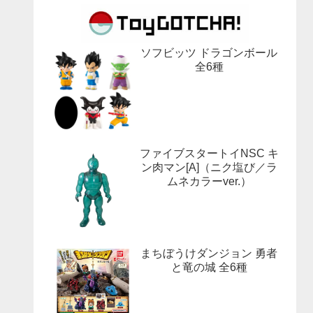
ソフビッツ ドラゴンボール
全6種
ファイブスタートイNSC キ
ン肉マン[A]（ニク塩び／ラ
ムネカラーver.）
まちぼうけダンジョン 勇者
と竜の城 全6種