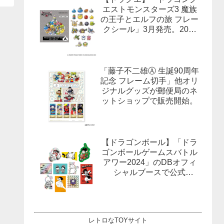
エストモンスターズ3 魔族
の王子とエルフの旅 フレー
クシール」3月発売。20柄
合計40枚入×3種。
「藤子不二雄Ⓐ 生誕90周年
記念 フレーム切手」他オリ
ジナルグッズが郵便局のネ
ットショップで販売開始。
【ドラゴンボール】「ドラ
ゴンボールゲームスバトル
アワー2024」のDBオフィ
シャルブースで公式
X(Twitter）をフォローする
とドラゴンボールオフィシ
ャルステッカーがもらえ
る。1月27日,28日@ロサン
レトロなTOYサイト
ゼルス。