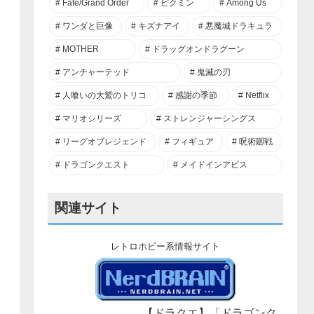
Fate/Grand Order
ピクミン
Among Us
ワンダと巨像
キズナアイ
悪魔城ドラキュラ
MOTHER
ドラッグオンドラグーン
アンチャーテッド
鬼滅の刃
人喰いの大鷲のトリコ
感謝の季節
Netflix
マリオシリーズ
ストレンジャーシングス
リーグオブレジェンド
フィギュア
呪術廻戦
ドラゴンクエスト
メイドインアビス
関連サイト
レトロホビー系情報サイト
【ドラクエ】「ドラゴンク