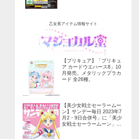
乙女系アイテム情報サイト
【プリキュア】「プリキュ
ア カードウエハース8」10
月発売。メタリックプラカ
ード 全26種。
【美少女戦士セーラームー
ン】サンデー毎日 2023年7
月2・9日合併号」に「美少
女戦士セーラームーン」30
周年特集！予約受付中！