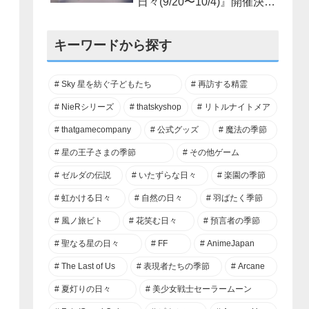
日々(9/20〜10/4)』開催決
定！
キーワードから探す
Sky 星を紡ぐ子どもたち
再訪する精霊
NieRシリーズ
thatskyshop
リトルナイトメア
thatgamecompany
公式グッズ
魔法の季節
星の王子さまの季節
その他ゲーム
ゼルダの伝説
いたずらな日々
楽園の季節
虹かける日々
自然の日々
羽ばたく季節
風ノ旅ビト
花笑む日々
預言者の季節
聖なる星の日々
FF
AnimeJapan
The Last of Us
表現者たちの季節
Arcane
夏灯りの日々
美少女戦士セーラームーン