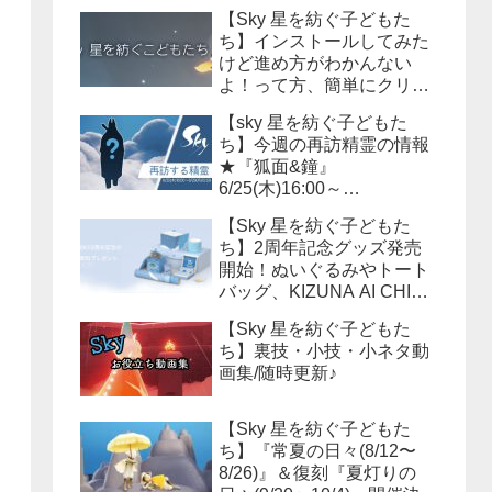
【Sky 星を紡ぐ子どもた
ち】インストールしてみた
けど進め方がわかんない
よ！って方、簡単にクリア
までの流れを説明しよう！
【sky 星を紡ぐ子どもた
ち】今週の再訪精霊の情報
★『狐面&鐘』
6/25(木)16:00～
6/29(月)15:59まで！必要な
【Sky 星を紡ぐ子どもた
キャンドル数は？？
ち】2周年記念グッズ発売
開始！ぬいぐるみやトート
バッグ、KIZUNA AI CHINA
等様々なアイテムが販売さ
【Sky 星を紡ぐ子どもた
れます！
ち】裏技・小技・小ネタ動
画集/随時更新♪
【Sky 星を紡ぐ子どもた
ち】『常夏の日々(8/12〜
8/26)』＆復刻『夏灯りの