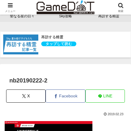
NerdBRAINゲーム支部 - ゲームドット -
メニュー
検索
聖なる星の日々
Sky攻略
再訪する精霊
再訪する精霊
nb20190222-2
X
Facebook
LINE
2019.02.23