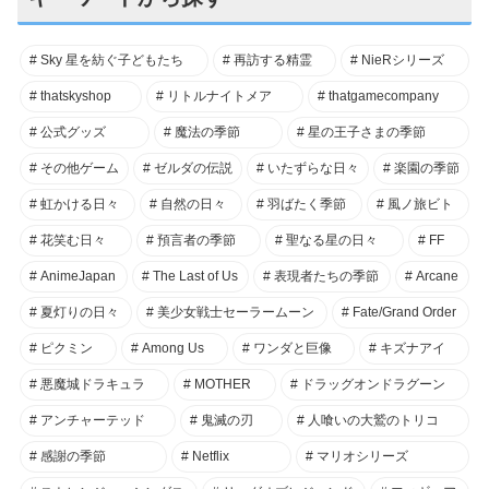
Sky 星を紡ぐ子どもたち
再訪する精霊
NieRシリーズ
thatskyshop
リトルナイトメア
thatgamecompany
公式グッズ
魔法の季節
星の王子さまの季節
その他ゲーム
ゼルダの伝説
いたずらな日々
楽園の季節
虹かける日々
自然の日々
羽ばたく季節
風ノ旅ビト
花笑む日々
預言者の季節
聖なる星の日々
FF
AnimeJapan
The Last of Us
表現者たちの季節
Arcane
夏灯りの日々
美少女戦士セーラームーン
Fate/Grand Order
ピクミン
Among Us
ワンダと巨像
キズナアイ
悪魔城ドラキュラ
MOTHER
ドラッグオンドラグーン
アンチャーテッド
鬼滅の刃
人喰いの大鷲のトリコ
感謝の季節
Netflix
マリオシリーズ