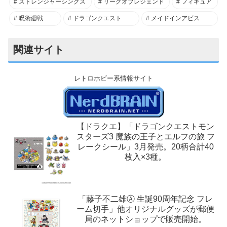
ストレンジャーシングス
リーグオブレジェンド
フィギュア
呪術廻戦
ドラゴンクエスト
メイドインアビス
関連サイト
レトロホビー系情報サイト
【ドラクエ】「ドラゴンクエストモン
スターズ3 魔族の王子とエルフの旅 フ
レークシール」3月発売。20柄合計40
枚入×3種。
「藤子不二雄Ⓐ 生誕90周年記念 フレ
ーム切手」他オリジナルグッズが郵便
局のネットショップで販売開始。