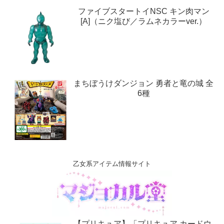
ファイブスタートイNSC キン肉マン
[A]（ニク塩び／ラムネカラーver.）
まちぼうけダンジョン 勇者と竜の城 全
6種
乙女系アイテム情報サイト
【プリキュア】「プリキュア カードウ