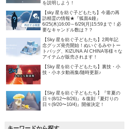
を説明しよう！
【sky 星を紡ぐ子どもたち】今週の再
訪精霊の情報★『狐面&鐘』
6/25(木)16:00～6/29(月)15:59まで！必
要なキャンドル数は？？
【Sky 星を紡ぐ子どもたち】2周年記
念グッズ発売開始！ぬいぐるみやトー
トバッグ、KIZUNA AI CHINA等様々な
アイテムが販売されます！
【Sky 星を紡ぐ子どもたち】裏技・小
技・小ネタ動画集/随時更新♪
【Sky 星を紡ぐ子どもたち】『常夏の
日々(8/12〜8/26)』＆復刻『夏灯りの
日々(9/20〜10/4)』開催決定！
キーワードから探す