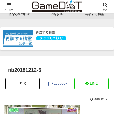
NerdBRAINゲーム支部 - ゲームドット -
メニュー
検索
聖なる星の日々
Sky攻略
再訪する精霊
再訪する精霊
nb20181212-5
X
Facebook
LINE
2018.12.12