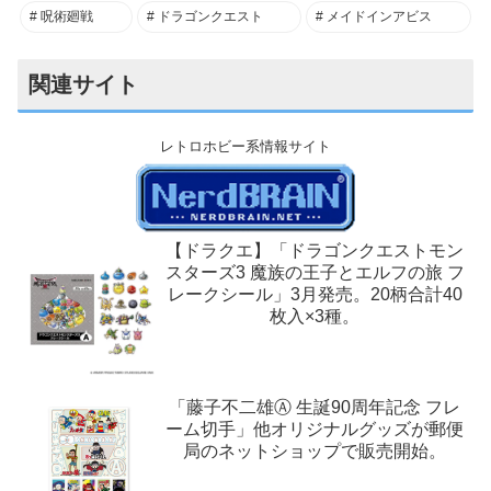
呪術廻戦
ドラゴンクエスト
メイドインアビス
関連サイト
レトロホビー系情報サイト
【ドラクエ】「ドラゴンクエストモン
スターズ3 魔族の王子とエルフの旅 フ
レークシール」3月発売。20柄合計40
枚入×3種。
「藤子不二雄Ⓐ 生誕90周年記念 フレ
ーム切手」他オリジナルグッズが郵便
局のネットショップで販売開始。