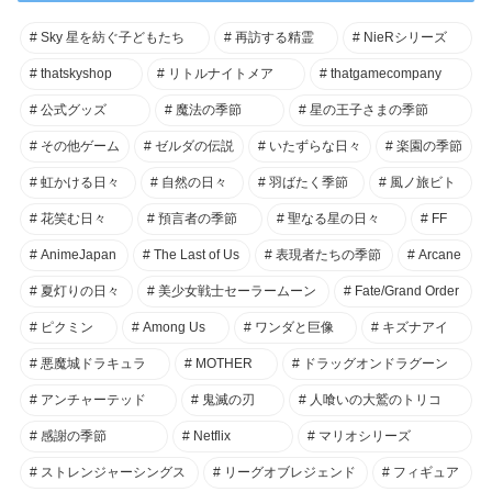
Sky 星を紡ぐ子どもたち
再訪する精霊
NieRシリーズ
thatskyshop
リトルナイトメア
thatgamecompany
公式グッズ
魔法の季節
星の王子さまの季節
その他ゲーム
ゼルダの伝説
いたずらな日々
楽園の季節
虹かける日々
自然の日々
羽ばたく季節
風ノ旅ビト
花笑む日々
預言者の季節
聖なる星の日々
FF
AnimeJapan
The Last of Us
表現者たちの季節
Arcane
夏灯りの日々
美少女戦士セーラームーン
Fate/Grand Order
ピクミン
Among Us
ワンダと巨像
キズナアイ
悪魔城ドラキュラ
MOTHER
ドラッグオンドラグーン
アンチャーテッド
鬼滅の刃
人喰いの大鷲のトリコ
感謝の季節
Netflix
マリオシリーズ
ストレンジャーシングス
リーグオブレジェンド
フィギュア