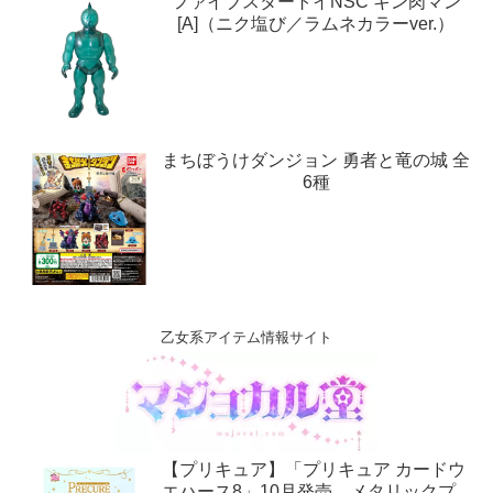
ファイブスタートイNSC キン肉マン
[A]（ニク塩び／ラムネカラーver.）
まちぼうけダンジョン 勇者と竜の城 全
6種
乙女系アイテム情報サイト
【プリキュア】「プリキュア カードウ
エハース8」10月発売。メタリックプ