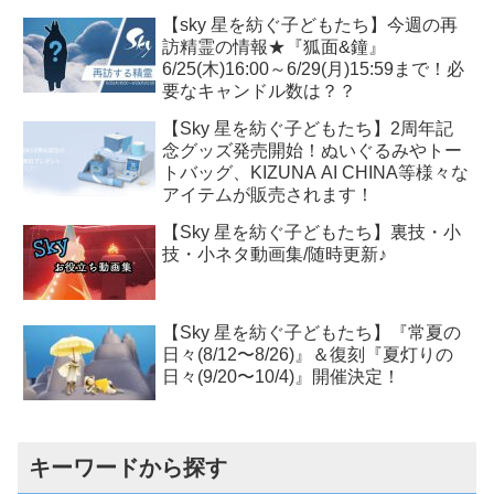
【sky 星を紡ぐ子どもたち】今週の再
訪精霊の情報★『狐面&鐘』
6/25(木)16:00～6/29(月)15:59まで！必
要なキャンドル数は？？
【Sky 星を紡ぐ子どもたち】2周年記
念グッズ発売開始！ぬいぐるみやトー
トバッグ、KIZUNA AI CHINA等様々な
アイテムが販売されます！
【Sky 星を紡ぐ子どもたち】裏技・小
技・小ネタ動画集/随時更新♪
【Sky 星を紡ぐ子どもたち】『常夏の
日々(8/12〜8/26)』＆復刻『夏灯りの
日々(9/20〜10/4)』開催決定！
キーワードから探す