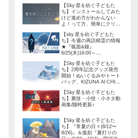
【Sky 星を紡ぐ子どもた
ち】インストールしてみた
けど進め方がわかんない
よ！って方、簡単にクリア
までの流れを説明しよう！
【sky 星を紡ぐ子どもた
ち】今週の再訪精霊の情報
★『狐面&鐘』
6/25(木)16:00～
6/29(月)15:59まで！必要な
【Sky 星を紡ぐ子どもた
キャンドル数は？？
ち】2周年記念グッズ発売
開始！ぬいぐるみやトート
バッグ、KIZUNA AI CHINA
等様々なアイテムが販売さ
【Sky 星を紡ぐ子どもた
れます！
ち】裏技・小技・小ネタ動
画集/随時更新♪
【Sky 星を紡ぐ子どもた
ち】『常夏の日々(8/12〜
8/26)』＆復刻『夏灯りの