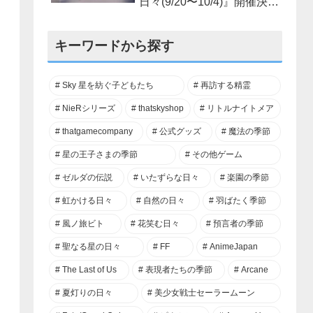
日々(9/20〜10/4)』開催決
定！
キーワードから探す
Sky 星を紡ぐ子どもたち
再訪する精霊
NieRシリーズ
thatskyshop
リトルナイトメア
thatgamecompany
公式グッズ
魔法の季節
星の王子さまの季節
その他ゲーム
ゼルダの伝説
いたずらな日々
楽園の季節
虹かける日々
自然の日々
羽ばたく季節
風ノ旅ビト
花笑む日々
預言者の季節
聖なる星の日々
FF
AnimeJapan
The Last of Us
表現者たちの季節
Arcane
夏灯りの日々
美少女戦士セーラームーン