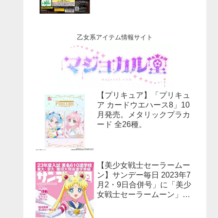
乙女系アイテム情報サイト
【プリキュア】「プリキュ
ア カードウエハース8」10
月発売。メタリックプラカ
ード 全26種。
【美少女戦士セーラームー
ン】サンデー毎日 2023年7
月2・9日合併号」に「美少
女戦士セーラームーン」30
周年特集！予約受付中！