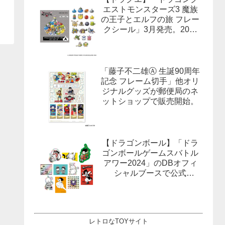
エストモンスターズ3 魔族
の王子とエルフの旅 フレー
クシール」3月発売。20柄
合計40枚入×3種。
「藤子不二雄Ⓐ 生誕90周年
記念 フレーム切手」他オリ
ジナルグッズが郵便局のネ
ットショップで販売開始。
【ドラゴンボール】「ドラ
ゴンボールゲームスバトル
アワー2024」のDBオフィ
シャルブースで公式
X(Twitter）をフォローする
とドラゴンボールオフィシ
ャルステッカーがもらえ
る。1月27日,28日@ロサン
レトロなTOYサイト
ゼルス。