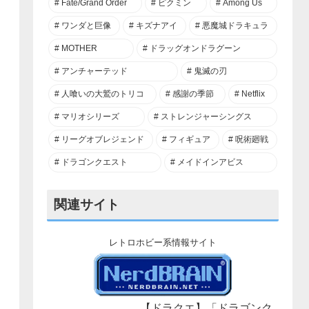
Fate/Grand Order
ピクミン
Among Us
ワンダと巨像
キズナアイ
悪魔城ドラキュラ
MOTHER
ドラッグオンドラグーン
アンチャーテッド
鬼滅の刃
人喰いの大鷲のトリコ
感謝の季節
Netflix
マリオシリーズ
ストレンジャーシングス
リーグオブレジェンド
フィギュア
呪術廻戦
ドラゴンクエスト
メイドインアビス
関連サイト
レトロホビー系情報サイト
【ドラクエ】「ドラゴンク