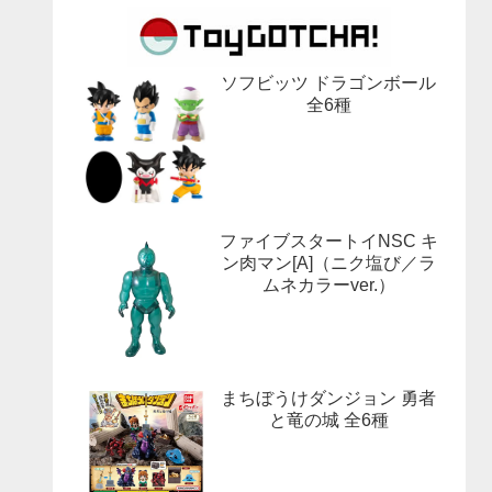
ソフビッツ ドラゴンボール
全6種
ファイブスタートイNSC キ
ン肉マン[A]（ニク塩び／ラ
ムネカラーver.）
まちぼうけダンジョン 勇者
と竜の城 全6種