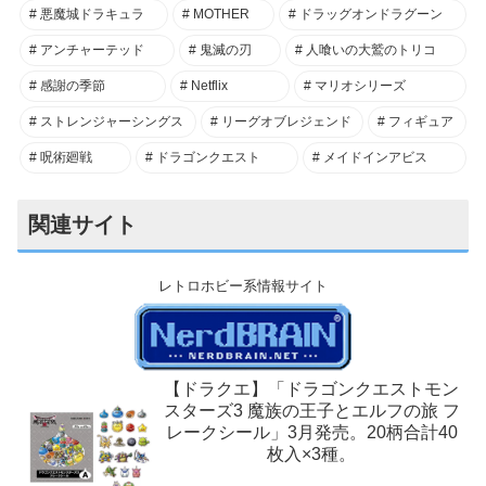
悪魔城ドラキュラ
MOTHER
ドラッグオンドラグーン
アンチャーテッド
鬼滅の刃
人喰いの大鷲のトリコ
感謝の季節
Netflix
マリオシリーズ
ストレンジャーシングス
リーグオブレジェンド
フィギュア
呪術廻戦
ドラゴンクエスト
メイドインアビス
関連サイト
レトロホビー系情報サイト
【ドラクエ】「ドラゴンクエストモン
スターズ3 魔族の王子とエルフの旅 フ
レークシール」3月発売。20柄合計40
枚入×3種。