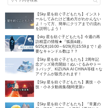
【Sky 星を紡ぐ子どもたち】インスト
ールしてみたけど進め方がわかんない
よ！って方、簡単にクリアまでの流れ
を説明しよう！
【sky 星を紡ぐ子どもたち】今週の再
訪精霊の情報★『狐面&鐘』
6/25(木)16:00～6/29(月)15:59まで！必
要なキャンドル数は？？
【Sky 星を紡ぐ子どもたち】2周年記
念グッズ発売開始！ぬいぐるみやトー
トバッグ、KIZUNA AI CHINA等様々な
アイテムが販売されます！
【Sky 星を紡ぐ子どもたち】裏技・小
技・小ネタ動画集/随時更新♪
【Sky 星を紡ぐ子どもたち】『常夏の