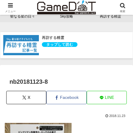
NerdBRAINゲーム支部 - ゲームドット -
メニュー
検索
聖なる星の日々
Sky攻略
再訪する精霊
再訪する精霊
nb20181123-8
X
Facebook
LINE
2018.11.23