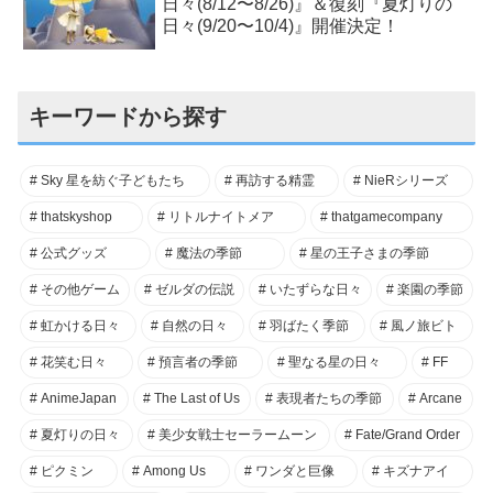
日々(8/12〜8/26)』＆復刻『夏灯りの
日々(9/20〜10/4)』開催決定！
キーワードから探す
Sky 星を紡ぐ子どもたち
再訪する精霊
NieRシリーズ
thatskyshop
リトルナイトメア
thatgamecompany
公式グッズ
魔法の季節
星の王子さまの季節
その他ゲーム
ゼルダの伝説
いたずらな日々
楽園の季節
虹かける日々
自然の日々
羽ばたく季節
風ノ旅ビト
花笑む日々
預言者の季節
聖なる星の日々
FF
AnimeJapan
The Last of Us
表現者たちの季節
Arcane
夏灯りの日々
美少女戦士セーラームーン
Fate/Grand Order
ピクミン
Among Us
ワンダと巨像
キズナアイ