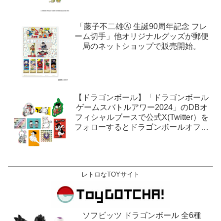
「藤子不二雄Ⓐ 生誕90周年記念 フレ
ーム切手」他オリジナルグッズが郵便
局のネットショップで販売開始。
【ドラゴンボール】「ドラゴンボール
ゲームスバトルアワー2024」のDBオ
フィシャルブースで公式X(Twitter）を
フォローするとドラゴンボールオフィ
シャルステッカーがもらえる。1月27
日,28日@ロサンゼルス。
レトロなTOYサイト
ソフビッツ ドラゴンボール 全6種