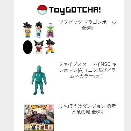
ソフビッツ ドラゴンボール
全6種
ファイブスタートイNSC キ
ン肉マン[A]（ニク塩び／ラ
ムネカラーver.）
まちぼうけダンジョン 勇者
と竜の城 全6種