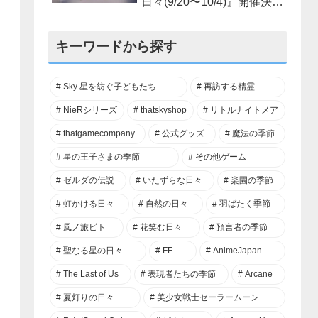
日々(9/20〜10/4)』開催決
定！
キーワードから探す
Sky 星を紡ぐ子どもたち
再訪する精霊
NieRシリーズ
thatskyshop
リトルナイトメア
thatgamecompany
公式グッズ
魔法の季節
星の王子さまの季節
その他ゲーム
ゼルダの伝説
いたずらな日々
楽園の季節
虹かける日々
自然の日々
羽ばたく季節
風ノ旅ビト
花笑む日々
預言者の季節
聖なる星の日々
FF
AnimeJapan
The Last of Us
表現者たちの季節
Arcane
夏灯りの日々
美少女戦士セーラームーン