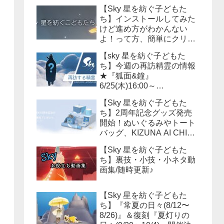
【Sky 星を紡ぐ子どもた
ち】インストールしてみた
けど進め方がわかんない
よ！って方、簡単にクリア
までの流れを説明しよう！
【sky 星を紡ぐ子どもた
ち】今週の再訪精霊の情報
★『狐面&鐘』
6/25(木)16:00～
6/29(月)15:59まで！必要な
【Sky 星を紡ぐ子どもた
キャンドル数は？？
ち】2周年記念グッズ発売
開始！ぬいぐるみやトート
バッグ、KIZUNA AI CHINA
等様々なアイテムが販売さ
【Sky 星を紡ぐ子どもた
れます！
ち】裏技・小技・小ネタ動
画集/随時更新♪
【Sky 星を紡ぐ子どもた
ち】『常夏の日々(8/12〜
8/26)』＆復刻『夏灯りの