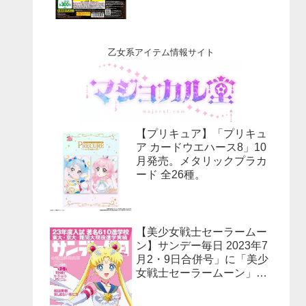
乙女系アイテム情報サイト
【プリキュア】「プリキュ
ア カードウエハース8」10
月発売。メタリックプラカ
ード 全26種。
【美少女戦士セーラームー
ン】サンデー毎日 2023年7
月2・9日合併号」に「美少
女戦士セーラームーン」30
周年特集！予約受付中！