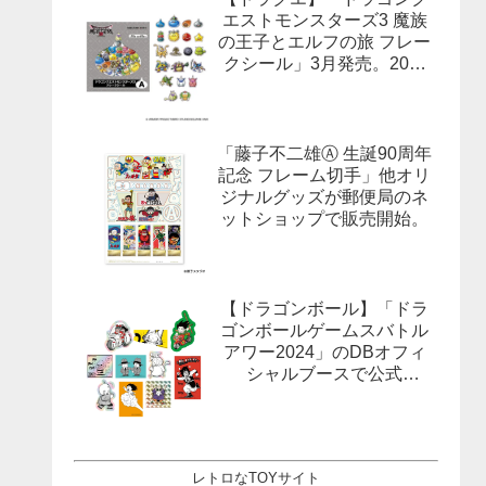
エストモンスターズ3 魔族
の王子とエルフの旅 フレー
クシール」3月発売。20柄
合計40枚入×3種。
「藤子不二雄Ⓐ 生誕90周年
記念 フレーム切手」他オリ
ジナルグッズが郵便局のネ
ットショップで販売開始。
【ドラゴンボール】「ドラ
ゴンボールゲームスバトル
アワー2024」のDBオフィ
シャルブースで公式
X(Twitter）をフォローする
とドラゴンボールオフィシ
ャルステッカーがもらえ
る。1月27日,28日@ロサン
レトロなTOYサイト
ゼルス。