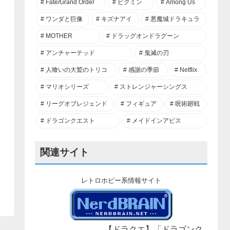
Fate/Grand Order
ピクミン
Among Us
ワンダと巨像
キズナアイ
悪魔城ドラキュラ
MOTHER
ドラッグオンドラグーン
アンチャーテッド
鬼滅の刃
人喰いの大鷲のトリコ
感謝の季節
Netflix
マリオシリーズ
ストレンジャーシングス
リーグオブレジェンド
フィギュア
呪術廻戦
ドラゴンクエスト
メイドインアビス
関連サイト
レトロホビー系情報サイト
【ドラクエ】「ドラゴンク