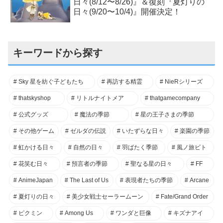
日々(8/12〜8/26)』＆復刻『夏灯りの
日々(9/20〜10/4)』開催決定！
キーワードから探す
Sky 星を紡ぐ子どもたち
再訪する精霊
NieRシリーズ
thatskyshop
リトルナイトメア
thatgamecompany
公式グッズ
魔法の季節
星の王子さまの季節
その他ゲーム
ゼルダの伝説
いたずらな日々
楽園の季節
虹かける日々
自然の日々
羽ばたく季節
風ノ旅ビト
花笑む日々
預言者の季節
聖なる星の日々
FF
AnimeJapan
The Last of Us
表現者たちの季節
Arcane
夏灯りの日々
美少女戦士セーラームーン
Fate/Grand Order
ピクミン
Among Us
ワンダと巨像
キズナアイ