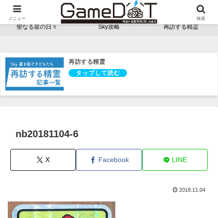
NerdBRAINゲーム支部 - ゲームドット -
メニュー
検索
聖なる星の日々
Sky攻略
再訪する精霊
再訪する精霊
nb20181104-6
X
Facebook
LINE
2018.11.04