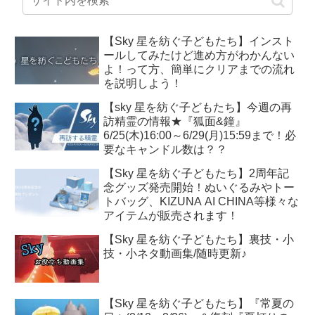
【Sky 星を紡ぐ子どもたち】インスト
ールしてみたけど進め方がわかんない
よ！って方、簡単にクリアまでの流れ
を説明しよう！
【sky 星を紡ぐ子どもたち】今週の再
訪精霊の情報★『狐面&鐘』
6/25(木)16:00～6/29(月)15:59まで！必
要なキャンドル数は？？
【Sky 星を紡ぐ子どもたち】2周年記
念グッズ発売開始！ぬいぐるみやトー
トバッグ、KIZUNA AI CHINA等様々な
アイテムが販売されます！
【Sky 星を紡ぐ子どもたち】裏技・小
技・小ネタ動画集/随時更新♪
【Sky 星を紡ぐ子どもたち】『常夏の