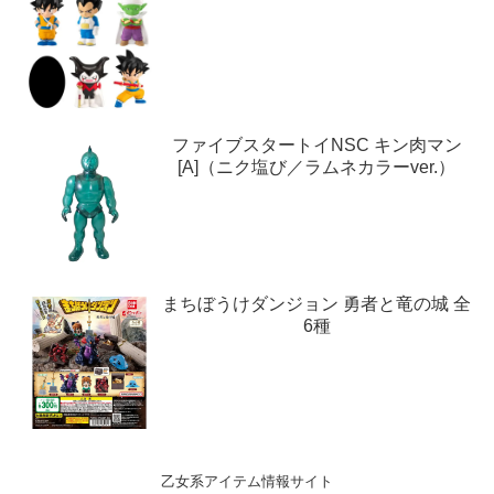
ファイブスタートイNSC キン肉マン
[A]（ニク塩び／ラムネカラーver.）
まちぼうけダンジョン 勇者と竜の城 全
6種
乙女系アイテム情報サイト