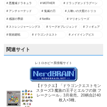
悪魔城ドラキュラ
MOTHER
ドラッグオンドラグーン
アンチャーテッド
鬼滅の刃
人喰いの大鷲のトリコ
感謝の季節
Netflix
マリオシリーズ
ストレンジャーシングス
リーグオブレジェンド
フィギュア
呪術廻戦
ドラゴンクエスト
メイドインアビス
関連サイト
レトロホビー系情報サイト
【ドラクエ】「ドラゴンクエストモン
スターズ3 魔族の王子とエルフの旅 フ
レークシール」3月発売。20柄合計40
枚入×3種。