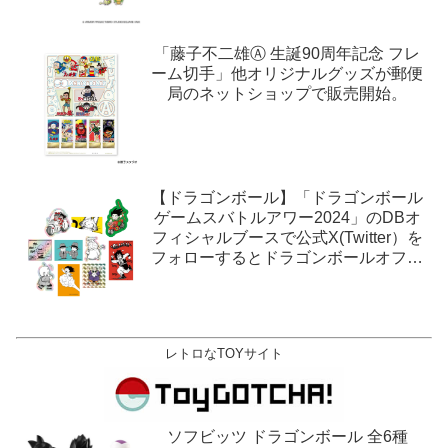
「藤子不二雄Ⓐ 生誕90周年記念 フレ
ーム切手」他オリジナルグッズが郵便
局のネットショップで販売開始。
【ドラゴンボール】「ドラゴンボール
ゲームスバトルアワー2024」のDBオ
フィシャルブースで公式X(Twitter）を
フォローするとドラゴンボールオフィ
シャルステッカーがもらえる。1月27
日,28日@ロサンゼルス。
レトロなTOYサイト
ソフビッツ ドラゴンボール 全6種