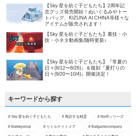
【Sky 星を紡ぐ子どもたち】2周年記
念グッズ発売開始！ぬいぐるみやトー
トバッグ、KIZUNA AI CHINA等様々な
アイテムが販売されます！
【Sky 星を紡ぐ子どもたち】裏技・小
技・小ネタ動画集/随時更新♪
【Sky 星を紡ぐ子どもたち】『常夏の
日々(8/12〜8/26)』＆復刻『夏灯りの
日々(9/20〜10/4)』開催決定！
キーワードから探す
Sky 星を紡ぐ子どもたち
再訪する精霊
NieRシリーズ
thatskyshop
リトルナイトメア
thatgamecompany