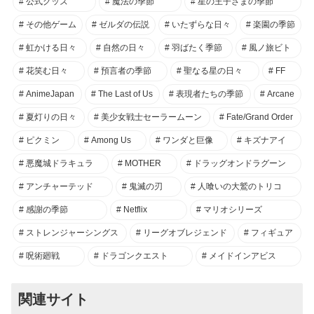
公式グッズ
魔法の季節
星の王子さまの季節
その他ゲーム
ゼルダの伝説
いたずらな日々
楽園の季節
虹かける日々
自然の日々
羽ばたく季節
風ノ旅ビト
花笑む日々
預言者の季節
聖なる星の日々
FF
AnimeJapan
The Last of Us
表現者たちの季節
Arcane
夏灯りの日々
美少女戦士セーラームーン
Fate/Grand Order
ピクミン
Among Us
ワンダと巨像
キズナアイ
悪魔城ドラキュラ
MOTHER
ドラッグオンドラグーン
アンチャーテッド
鬼滅の刃
人喰いの大鷲のトリコ
感謝の季節
Netflix
マリオシリーズ
ストレンジャーシングス
リーグオブレジェンド
フィギュア
呪術廻戦
ドラゴンクエスト
メイドインアビス
関連サイト