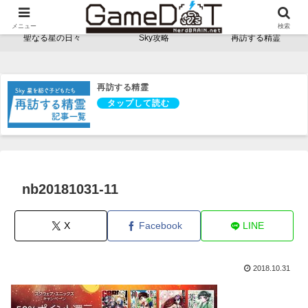
NerdBRAINゲーム支部 - ゲームドット -
メニュー
検索
聖なる星の日々
Sky攻略
再訪する精霊
再訪する精霊
nb20181031-11
X
Facebook
LINE
2018.10.31