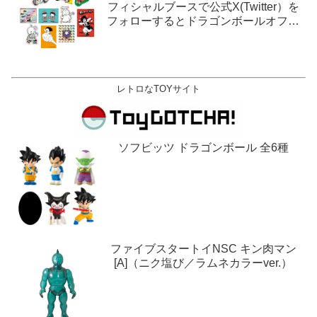
フィシャルブースで公式X(Twitter）を
フォローするとドラゴンボールオフィ
シャルステッカーがもらえる。1月27
日,28日@ロサンゼルス。
レトロなTOYサイト
ソフビッツ ドラゴンボール 全6種
ファイブスタートイNSC キン肉マン
[A]（ニク塩び／ラムネカラーver.）