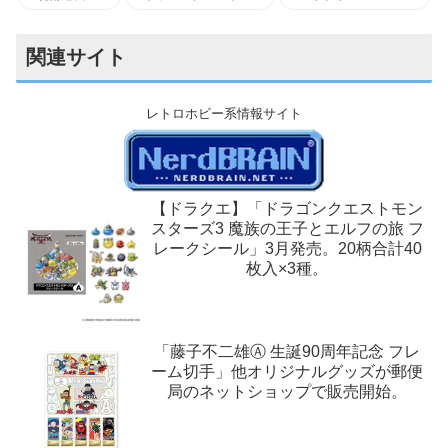
関連サイト
レトロホビー系情報サイト
【ドラクエ】「ドラゴンクエストモン
スターズ3 魔族の王子とエルフの旅 フ
レークシール」3月発売。20柄合計40
枚入×3種。
「藤子不二雄Ⓐ 生誕90周年記念 フレ
ーム切手」他オリジナルグッズが郵便
局のネットショップで販売開始。