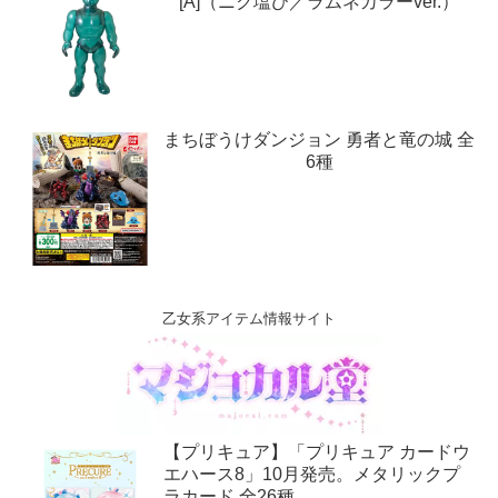
[A]（ニク塩び／ラムネカラーver.）
まちぼうけダンジョン 勇者と竜の城 全
6種
乙女系アイテム情報サイト
【プリキュア】「プリキュア カードウ
エハース8」10月発売。メタリックプ
ラカード 全26種。