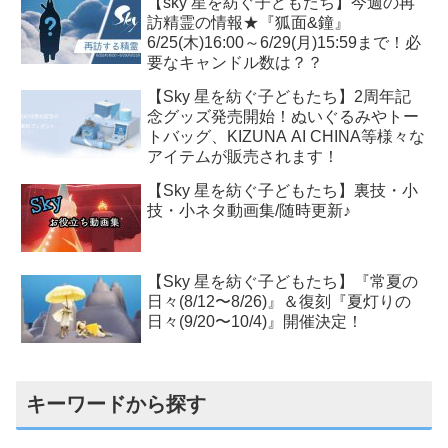
【sky 星を紡ぐ子どもたち】今週の再
訪精霊の情報★『狐面&鐘』
6/25(木)16:00～6/29(月)15:59まで！必
要なキャンドル数は？？
【Sky 星を紡ぐ子どもたち】2周年記
念グッズ発売開始！ぬいぐるみやトー
トバッグ、KIZUNA AI CHINA等様々な
アイテムが販売されます！
【Sky 星を紡ぐ子どもたち】裏技・小
技・小ネタ動画集/随時更新♪
【Sky 星を紡ぐ子どもたち】『常夏の
日々(8/12〜8/26)』＆復刻『夏灯りの
日々(9/20〜10/4)』開催決定！
キーワードから探す