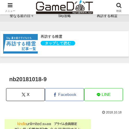
NerdBRAINゲーム支部 - ゲームドット -
メニュー
検索
聖なる星の日々
Sky攻略
再訪する精霊
再訪する精霊
nb20181018-9
X
Facebook
LINE
2018.10.18