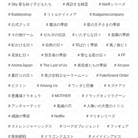
Sky 星を紡ぐ子どもたち
再訪する精霊
NieRシリーズ
thatskyshop
リトルナイトメア
thatgamecompany
公式グッズ
魔法の季節
星の王子さまの季節
その他ゲーム
ゼルダの伝説
いたずらな日々
楽園の季節
虹かける日々
自然の日々
羽ばたく季節
風ノ旅ビト
花笑む日々
預言者の季節
聖なる星の日々
FF
AnimeJapan
The Last of Us
表現者たちの季節
Arcane
夏灯りの日々
美少女戦士セーラームーン
Fate/Grand Order
ピクミン
Among Us
ワンダと巨像
キズナアイ
悪魔城ドラキュラ
MOTHER
ドラッグオンドラグーン
アンチャーテッド
鬼滅の刃
人喰いの大鷲のトリコ
感謝の季節
Netflix
マリオシリーズ
ストレンジャーシングス
リーグオブレジェンド
フィギュア
呪術廻戦
ドラゴンクエスト
メイドインアビス