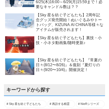
6/25(木)16:00～6/29(月)15:59まで！必
要なキャンドル数は？？
【Sky 星を紡ぐ子どもたち】2周年記
念グッズ発売開始！ぬいぐるみやトー
トバッグ、KIZUNA AI CHINA等様々な
アイテムが販売されます！
【Sky 星を紡ぐ子どもたち】裏技・小
技・小ネタ動画集/随時更新♪
【Sky 星を紡ぐ子どもたち】『常夏の
日々(8/12〜8/26)』＆復刻『夏灯りの
日々(9/20〜10/4)』開催決定！
キーワードから探す
Sky 星を紡ぐ子どもたち
再訪する精霊
NieRシリーズ