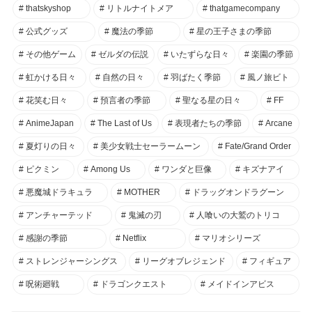
thatskyshop
リトルナイトメア
thatgamecompany
公式グッズ
魔法の季節
星の王子さまの季節
その他ゲーム
ゼルダの伝説
いたずらな日々
楽園の季節
虹かける日々
自然の日々
羽ばたく季節
風ノ旅ビト
花笑む日々
預言者の季節
聖なる星の日々
FF
AnimeJapan
The Last of Us
表現者たちの季節
Arcane
夏灯りの日々
美少女戦士セーラームーン
Fate/Grand Order
ピクミン
Among Us
ワンダと巨像
キズナアイ
悪魔城ドラキュラ
MOTHER
ドラッグオンドラグーン
アンチャーテッド
鬼滅の刃
人喰いの大鷲のトリコ
感謝の季節
Netflix
マリオシリーズ
ストレンジャーシングス
リーグオブレジェンド
フィギュア
呪術廻戦
ドラゴンクエスト
メイドインアビス