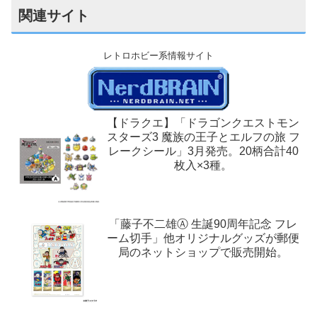
関連サイト
レトロホビー系情報サイト
【ドラクエ】「ドラゴンクエストモン
スターズ3 魔族の王子とエルフの旅 フ
レークシール」3月発売。20柄合計40
枚入×3種。
「藤子不二雄Ⓐ 生誕90周年記念 フレ
ーム切手」他オリジナルグッズが郵便
局のネットショップで販売開始。