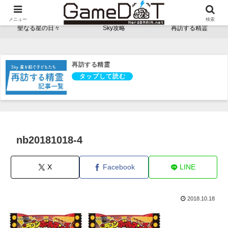
NerdBRAINゲーム支部 - ゲームドット -
メニュー
検索
聖なる星の日々
Sky攻略
再訪する精霊
再訪する精霊
nb20181018-4
X
Facebook
LINE
2018.10.18