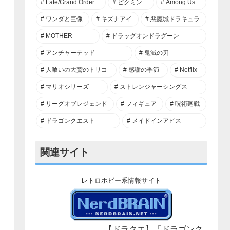
Fate/Grand Order
ピクミン
Among Us
ワンダと巨像
キズナアイ
悪魔城ドラキュラ
MOTHER
ドラッグオンドラグーン
アンチャーテッド
鬼滅の刃
人喰いの大鷲のトリコ
感謝の季節
Netflix
マリオシリーズ
ストレンジャーシングス
リーグオブレジェンド
フィギュア
呪術廻戦
ドラゴンクエスト
メイドインアビス
関連サイト
レトロホビー系情報サイト
【ドラクエ】「ドラゴンク