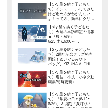
【Sky 星を紡ぐ子どもた
ち】インストールしてみた
けど進め方がわかんない
よ！って方、簡単にクリア
までの流れを説明しよう！
【sky 星を紡ぐ子どもた
ち】今週の再訪精霊の情報
★『狐面&鐘』
6/25(木)16:00～
6/29(月)15:59まで！必要な
【Sky 星を紡ぐ子どもた
キャンドル数は？？
ち】2周年記念グッズ発売
開始！ぬいぐるみやトート
バッグ、KIZUNA AI CHINA
等様々なアイテムが販売さ
【Sky 星を紡ぐ子どもた
れます！
ち】裏技・小技・小ネタ動
画集/随時更新♪
【Sky 星を紡ぐ子どもた
ち】『常夏の日々(8/12〜
8/26)』＆復刻『夏灯りの