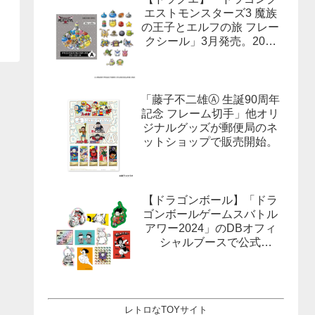
エストモンスターズ3 魔族
の王子とエルフの旅 フレー
クシール」3月発売。20柄
合計40枚入×3種。
「藤子不二雄Ⓐ 生誕90周年
記念 フレーム切手」他オリ
ジナルグッズが郵便局のネ
ットショップで販売開始。
【ドラゴンボール】「ドラ
ゴンボールゲームスバトル
アワー2024」のDBオフィ
シャルブースで公式
X(Twitter）をフォローする
とドラゴンボールオフィシ
ャルステッカーがもらえ
る。1月27日,28日@ロサン
レトロなTOYサイト
ゼルス。