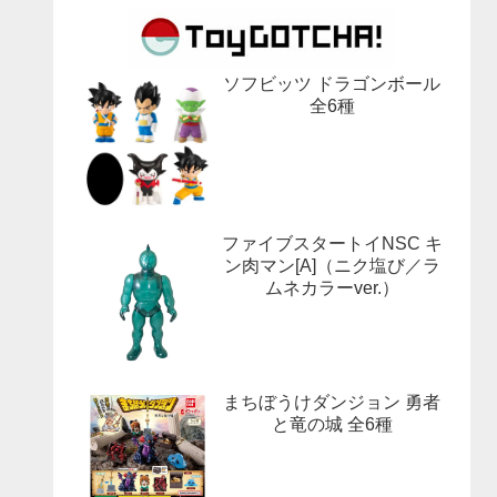
ソフビッツ ドラゴンボール
全6種
ファイブスタートイNSC キ
ン肉マン[A]（ニク塩び／ラ
ムネカラーver.）
まちぼうけダンジョン 勇者
と竜の城 全6種