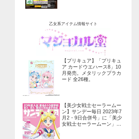
乙女系アイテム情報サイト
【プリキュア】「プリキュ
ア カードウエハース8」10
月発売。メタリックプラカ
ード 全26種。
【美少女戦士セーラームー
ン】サンデー毎日 2023年7
月2・9日合併号」に「美少
女戦士セーラームーン」30
周年特集！予約受付中！