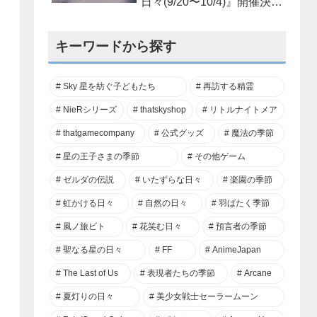
日々(9/20〜10/4)』開催決
定！
キーワードから探す
Sky 星を紡ぐ子どもたち
再訪する精霊
NieRシリーズ
thatskyshop
リトルナイトメア
thatgamecompany
公式グッズ
魔法の季節
星の王子さまの季節
その他ゲーム
ゼルダの伝説
いたずらな日々
楽園の季節
虹かける日々
自然の日々
羽ばたく季節
風ノ旅ビト
花笑む日々
預言者の季節
聖なる星の日々
FF
AnimeJapan
The Last of Us
表現者たちの季節
Arcane
夏灯りの日々
美少女戦士セーラームーン