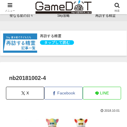
NerdBRAINゲーム支部 - ゲームドット -
メニュー
検索
聖なる星の日々
Sky攻略
再訪する精霊
再訪する精霊
nb20181002-4
X
Facebook
LINE
2018.10.01