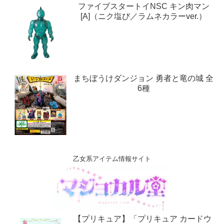
ファイブスタートイNSC キン肉マン
[A]（ニク塩び／ラムネカラーver.）
まちぼうけダンジョン 勇者と竜の城 全
6種
乙女系アイテム情報サイト
【プリキュア】「プリキュア カードウ