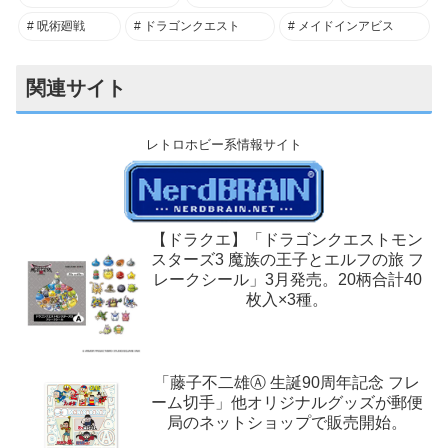
呪術廻戦
ドラゴンクエスト
メイドインアビス
関連サイト
レトロホビー系情報サイト
【ドラクエ】「ドラゴンクエストモン
スターズ3 魔族の王子とエルフの旅 フ
レークシール」3月発売。20柄合計40
枚入×3種。
「藤子不二雄Ⓐ 生誕90周年記念 フレ
ーム切手」他オリジナルグッズが郵便
局のネットショップで販売開始。