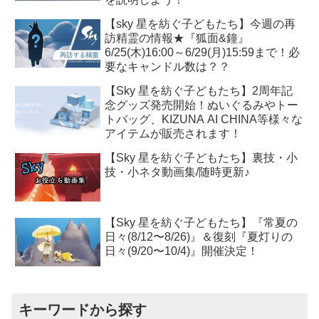
【sky 星を紡ぐ子どもたち】今週の再
訪精霊の情報★『狐面&鐘』
6/25(木)16:00～6/29(月)15:59まで！必
要なキャンドル数は？？
【Sky 星を紡ぐ子どもたち】2周年記
念グッズ発売開始！ぬいぐるみやトー
トバッグ、KIZUNA AI CHINA等様々な
アイテムが販売されます！
【Sky 星を紡ぐ子どもたち】裏技・小
技・小ネタ動画集/随時更新♪
【Sky 星を紡ぐ子どもたち】『常夏の
日々(8/12〜8/26)』＆復刻『夏灯りの
日々(9/20〜10/4)』開催決定！
キーワードから探す