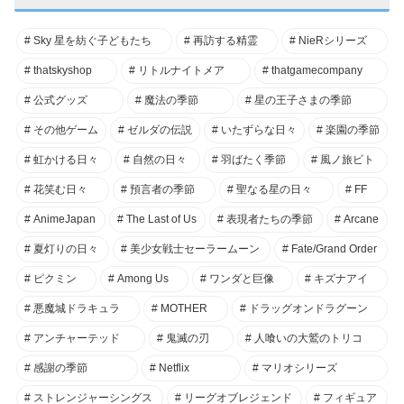
Sky 星を紡ぐ子どもたち
再訪する精霊
NieRシリーズ
thatskyshop
リトルナイトメア
thatgamecompany
公式グッズ
魔法の季節
星の王子さまの季節
その他ゲーム
ゼルダの伝説
いたずらな日々
楽園の季節
虹かける日々
自然の日々
羽ばたく季節
風ノ旅ビト
花笑む日々
預言者の季節
聖なる星の日々
FF
AnimeJapan
The Last of Us
表現者たちの季節
Arcane
夏灯りの日々
美少女戦士セーラームーン
Fate/Grand Order
ピクミン
Among Us
ワンダと巨像
キズナアイ
悪魔城ドラキュラ
MOTHER
ドラッグオンドラグーン
アンチャーテッド
鬼滅の刃
人喰いの大鷲のトリコ
感謝の季節
Netflix
マリオシリーズ
ストレンジャーシングス
リーグオブレジェンド
フィギュア