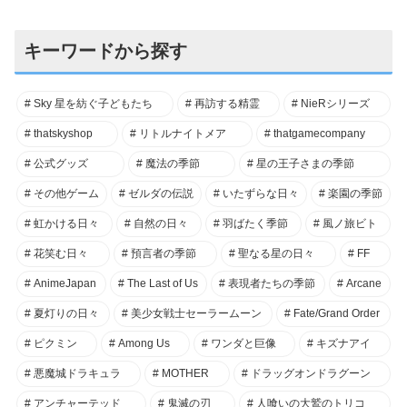
キーワードから探す
Sky 星を紡ぐ子どもたち
再訪する精霊
NieRシリーズ
thatskyshop
リトルナイトメア
thatgamecompany
公式グッズ
魔法の季節
星の王子さまの季節
その他ゲーム
ゼルダの伝説
いたずらな日々
楽園の季節
虹かける日々
自然の日々
羽ばたく季節
風ノ旅ビト
花笑む日々
預言者の季節
聖なる星の日々
FF
AnimeJapan
The Last of Us
表現者たちの季節
Arcane
夏灯りの日々
美少女戦士セーラームーン
Fate/Grand Order
ピクミン
Among Us
ワンダと巨像
キズナアイ
悪魔城ドラキュラ
MOTHER
ドラッグオンドラグーン
アンチャーテッド
鬼滅の刃
人喰いの大鷲のトリコ