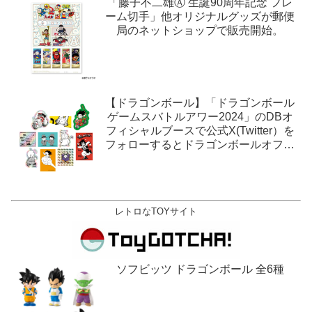
「藤子不二雄Ⓐ 生誕90周年記念 フレ
ーム切手」他オリジナルグッズが郵便
局のネットショップで販売開始。
【ドラゴンボール】「ドラゴンボール
ゲームスバトルアワー2024」のDBオ
フィシャルブースで公式X(Twitter）を
フォローするとドラゴンボールオフィ
シャルステッカーがもらえる。1月27
日,28日@ロサンゼルス。
レトロなTOYサイト
ソフビッツ ドラゴンボール 全6種