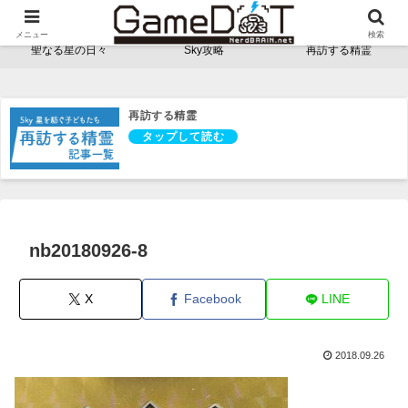
NerdBRAINゲーム支部 - ゲームドット -
メニュー
検索
聖なる星の日々
Sky攻略
再訪する精霊
再訪する精霊
nb20180926-8
X
Facebook
LINE
2018.09.26