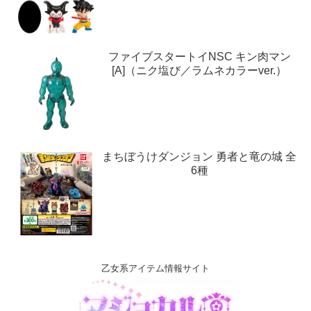
ファイブスタートイNSC キン肉マン
[A]（ニク塩び／ラムネカラーver.）
まちぼうけダンジョン 勇者と竜の城 全
6種
乙女系アイテム情報サイト