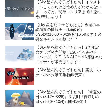
【Sky 星を紡ぐ子どもたち】インスト
ールしてみたけど進め方がわかんない
よ！って方、簡単にクリアまでの流れ
を説明しよう！
【sky 星を紡ぐ子どもたち】今週の再
訪精霊の情報★『狐面&鐘』
6/25(木)16:00～6/29(月)15:59まで！必
要なキャンドル数は？？
【Sky 星を紡ぐ子どもたち】2周年記
念グッズ発売開始！ぬいぐるみやトー
トバッグ、KIZUNA AI CHINA等様々な
アイテムが販売されます！
【Sky 星を紡ぐ子どもたち】裏技・小
技・小ネタ動画集/随時更新♪
【Sky 星を紡ぐ子どもたち】『常夏の
日々(8/12〜8/26)』＆復刻『夏灯りの
日々(9/20〜10/4)』開催決定！