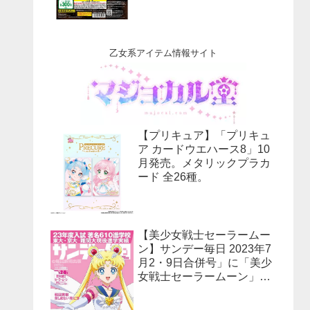
乙女系アイテム情報サイト
【プリキュア】「プリキュ
ア カードウエハース8」10
月発売。メタリックプラカ
ード 全26種。
【美少女戦士セーラームー
ン】サンデー毎日 2023年7
月2・9日合併号」に「美少
女戦士セーラームーン」30
周年特集！予約受付中！