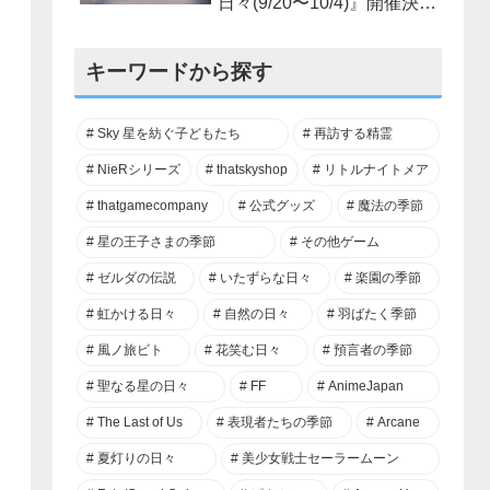
日々(9/20〜10/4)』開催決
定！
キーワードから探す
Sky 星を紡ぐ子どもたち
再訪する精霊
NieRシリーズ
thatskyshop
リトルナイトメア
thatgamecompany
公式グッズ
魔法の季節
星の王子さまの季節
その他ゲーム
ゼルダの伝説
いたずらな日々
楽園の季節
虹かける日々
自然の日々
羽ばたく季節
風ノ旅ビト
花笑む日々
預言者の季節
聖なる星の日々
FF
AnimeJapan
The Last of Us
表現者たちの季節
Arcane
夏灯りの日々
美少女戦士セーラームーン