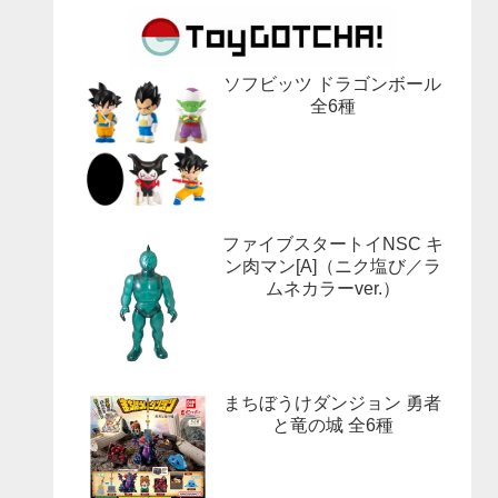
ソフビッツ ドラゴンボール
全6種
ファイブスタートイNSC キ
ン肉マン[A]（ニク塩び／ラ
ムネカラーver.）
まちぼうけダンジョン 勇者
と竜の城 全6種