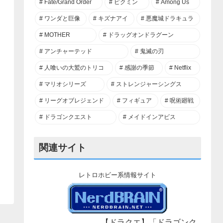
Fate/Grand Order
ピクミン
Among Us
ワンダと巨像
キズナアイ
悪魔城ドラキュラ
MOTHER
ドラッグオンドラグーン
アンチャーテッド
鬼滅の刃
人喰いの大鷲のトリコ
感謝の季節
Netflix
マリオシリーズ
ストレンジャーシングス
リーグオブレジェンド
フィギュア
呪術廻戦
ドラゴンクエスト
メイドインアビス
関連サイト
レトロホビー系情報サイト
【ドラクエ】「ドラゴンク