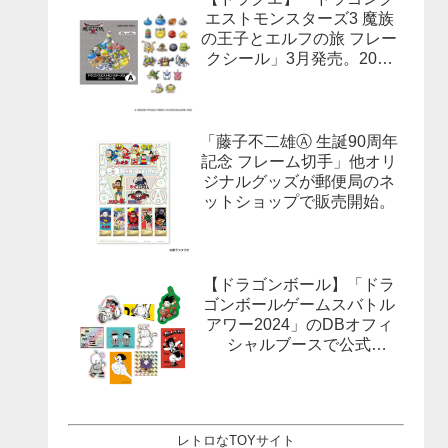
エストモンスターズ3 魔族
の王子とエルフの旅 フレー
クシール」3月発売。20柄
合計40枚入×3種。
「藤子不二雄Ⓐ 生誕90周年
記念 フレーム切手」他オリ
ジナルグッズが郵便局のネ
ットショップで販売開始。
【ドラゴンボール】「ドラ
ゴンボールゲームスバトル
アワー2024」のDBオフィ
シャルブースで公式
X(Twitter）をフォローする
とドラゴンボールオフィシ
ャルステッカーがもらえ
る。1月27日,28日@ロサン
レトロなTOYサイト
ゼルス。