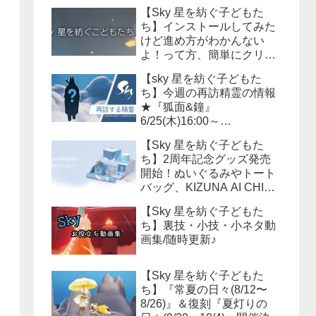
【Sky 星を紡ぐ子どもた
ち】インストールしてみた
けど進め方がわかんない
よ！って方、簡単にクリア
までの流れを説明しよう！
【sky 星を紡ぐ子どもた
ち】今週の再訪精霊の情報
★『狐面&鐘』
6/25(木)16:00～
6/29(月)15:59まで！必要な
【Sky 星を紡ぐ子どもた
キャンドル数は？？
ち】2周年記念グッズ発売
開始！ぬいぐるみやトート
バッグ、KIZUNA AI CHINA
等様々なアイテムが販売さ
【Sky 星を紡ぐ子どもた
れます！
ち】裏技・小技・小ネタ動
画集/随時更新♪
【Sky 星を紡ぐ子どもた
ち】『常夏の日々(8/12〜
8/26)』＆復刻『夏灯りの