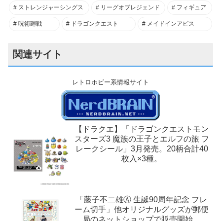
ストレンジャーシングス
リーグオブレジェンド
フィギュア
呪術廻戦
ドラゴンクエスト
メイドインアビス
関連サイト
レトロホビー系情報サイト
【ドラクエ】「ドラゴンクエストモン
スターズ3 魔族の王子とエルフの旅 フ
レークシール」3月発売。20柄合計40
枚入×3種。
「藤子不二雄Ⓐ 生誕90周年記念 フレ
ーム切手」他オリジナルグッズが郵便
局のネットショップで販売開始。