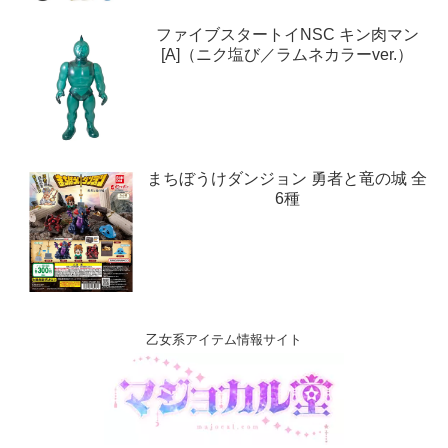
ファイブスタートイNSC キン肉マン
[A]（ニク塩び／ラムネカラーver.）
まちぼうけダンジョン 勇者と竜の城 全
6種
乙女系アイテム情報サイト