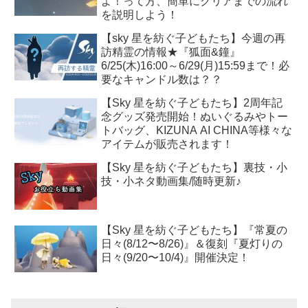
よ！って方、簡単にクリアまでの流れ
を説明しよう！
【sky 星を紡ぐ子どもたち】今週の再
訪精霊の情報★『狐面&鐘』
6/25(木)16:00～6/29(月)15:59まで！必
要なキャンドル数は？？
【Sky 星を紡ぐ子どもたち】2周年記
念グッズ発売開始！ぬいぐるみやトー
トバッグ、KIZUNA AI CHINA等様々な
アイテムが販売されます！
【Sky 星を紡ぐ子どもたち】裏技・小
技・小ネタ動画集/随時更新♪
【Sky 星を紡ぐ子どもたち】『常夏の
日々(8/12〜8/26)』＆復刻『夏灯りの
日々(9/20〜10/4)』開催決定！