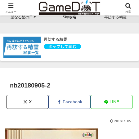
NerdBRAINゲーム支部 - ゲームドット -
メニュー
検索
聖なる星の日々
Sky攻略
再訪する精霊
再訪する精霊
nb20180905-2
X
Facebook
LINE
2018.09.05