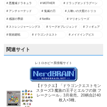
悪魔城ドラキュラ
MOTHER
ドラッグオンドラグーン
アンチャーテッド
鬼滅の刃
人喰いの大鷲のトリコ
感謝の季節
Netflix
マリオシリーズ
ストレンジャーシングス
リーグオブレジェンド
フィギュア
呪術廻戦
ドラゴンクエスト
メイドインアビス
関連サイト
レトロホビー系情報サイト
【ドラクエ】「ドラゴンクエストモン
スターズ3 魔族の王子とエルフの旅 フ
レークシール」3月発売。20柄合計40
枚入×3種。