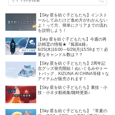
【Sky 星を紡ぐ子どもたち】インスト
ールしてみたけど進め方がわかんない
よ！って方、簡単にクリアまでの流れ
を説明しよう！
【sky 星を紡ぐ子どもたち】今週の再
訪精霊の情報★『狐面&鐘』
6/25(木)16:00～6/29(月)15:59まで！必
要なキャンドル数は？？
【Sky 星を紡ぐ子どもたち】2周年記
念グッズ発売開始！ぬいぐるみやトー
トバッグ、KIZUNA AI CHINA等様々な
アイテムが販売されます！
【Sky 星を紡ぐ子どもたち】裏技・小
技・小ネタ動画集/随時更新♪
【Sky 星を紡ぐ子どもたち】『常夏の