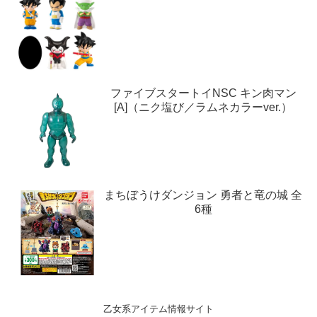
ファイブスタートイNSC キン肉マン
[A]（ニク塩び／ラムネカラーver.）
まちぼうけダンジョン 勇者と竜の城 全
6種
乙女系アイテム情報サイト