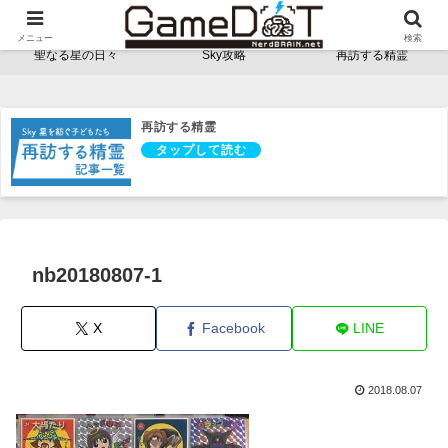
NerdBRAINゲーム支部 - ゲームドット -
メニュー
検索
聖なる星の日々
Sky攻略
再訪する精霊
再訪する精霊
nb20180807-1
X
Facebook
LINE
2018.08.07