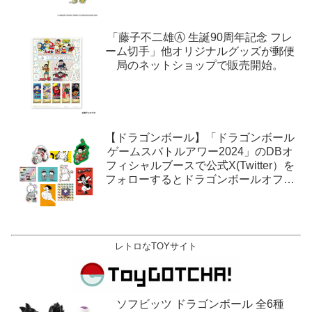
「藤子不二雄Ⓐ 生誕90周年記念 フレ
ーム切手」他オリジナルグッズが郵便
局のネットショップで販売開始。
【ドラゴンボール】「ドラゴンボール
ゲームスバトルアワー2024」のDBオ
フィシャルブースで公式X(Twitter）を
フォローするとドラゴンボールオフィ
シャルステッカーがもらえる。1月27
日,28日@ロサンゼルス。
レトロなTOYサイト
ソフビッツ ドラゴンボール 全6種