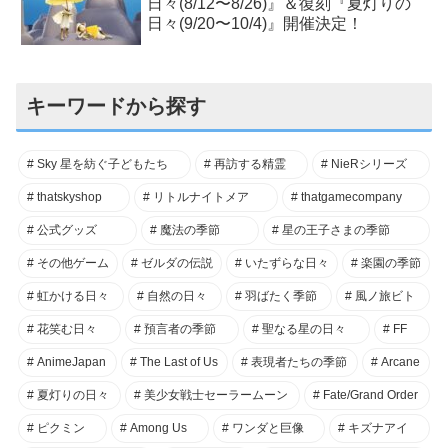
日々(8/12〜8/26)』＆復刻『夏灯りの
日々(9/20〜10/4)』開催決定！
キーワードから探す
Sky 星を紡ぐ子どもたち
再訪する精霊
NieRシリーズ
thatskyshop
リトルナイトメア
thatgamecompany
公式グッズ
魔法の季節
星の王子さまの季節
その他ゲーム
ゼルダの伝説
いたずらな日々
楽園の季節
虹かける日々
自然の日々
羽ばたく季節
風ノ旅ビト
花笑む日々
預言者の季節
聖なる星の日々
FF
AnimeJapan
The Last of Us
表現者たちの季節
Arcane
夏灯りの日々
美少女戦士セーラームーン
Fate/Grand Order
ピクミン
Among Us
ワンダと巨像
キズナアイ