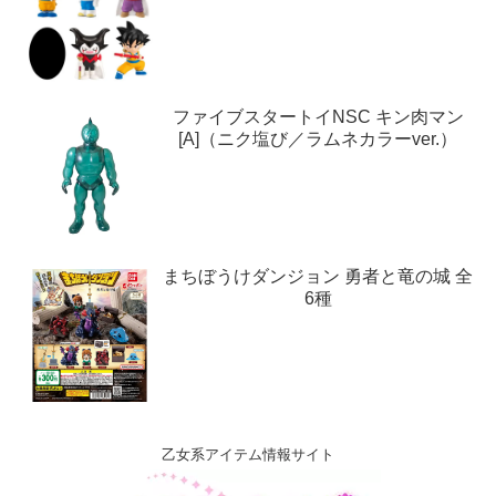
ファイブスタートイNSC キン肉マン
[A]（ニク塩び／ラムネカラーver.）
まちぼうけダンジョン 勇者と竜の城 全
6種
乙女系アイテム情報サイト