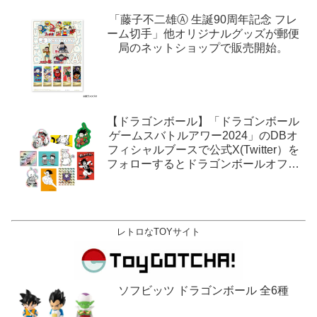
「藤子不二雄Ⓐ 生誕90周年記念 フレ
ーム切手」他オリジナルグッズが郵便
局のネットショップで販売開始。
【ドラゴンボール】「ドラゴンボール
ゲームスバトルアワー2024」のDBオ
フィシャルブースで公式X(Twitter）を
フォローするとドラゴンボールオフィ
シャルステッカーがもらえる。1月27
日,28日@ロサンゼルス。
レトロなTOYサイト
ソフビッツ ドラゴンボール 全6種