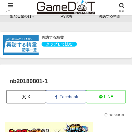
NerdBRAINゲーム支部 - ゲームドット -
メニュー
検索
聖なる星の日々
Sky攻略
再訪する精霊
再訪する精霊
nb20180801-1
X
Facebook
LINE
2018.08.01