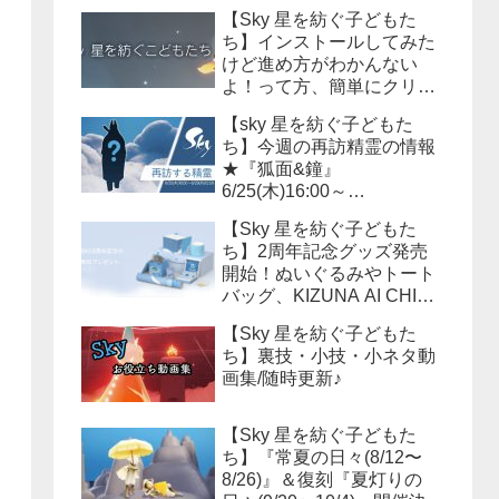
【Sky 星を紡ぐ子どもた
ち】インストールしてみた
けど進め方がわかんない
よ！って方、簡単にクリア
までの流れを説明しよう！
【sky 星を紡ぐ子どもた
ち】今週の再訪精霊の情報
★『狐面&鐘』
6/25(木)16:00～
6/29(月)15:59まで！必要な
【Sky 星を紡ぐ子どもた
キャンドル数は？？
ち】2周年記念グッズ発売
開始！ぬいぐるみやトート
バッグ、KIZUNA AI CHINA
等様々なアイテムが販売さ
【Sky 星を紡ぐ子どもた
れます！
ち】裏技・小技・小ネタ動
画集/随時更新♪
【Sky 星を紡ぐ子どもた
ち】『常夏の日々(8/12〜
8/26)』＆復刻『夏灯りの