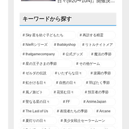
日々(9/20〜10/4)』開催決
定！
キーワードから探す
Sky 星を紡ぐ子どもたち
再訪する精霊
NieRシリーズ
thatskyshop
リトルナイトメア
thatgamecompany
公式グッズ
魔法の季節
星の王子さまの季節
その他ゲーム
ゼルダの伝説
いたずらな日々
楽園の季節
虹かける日々
自然の日々
羽ばたく季節
風ノ旅ビト
花笑む日々
預言者の季節
聖なる星の日々
FF
AnimeJapan
The Last of Us
表現者たちの季節
Arcane
夏灯りの日々
美少女戦士セーラームーン