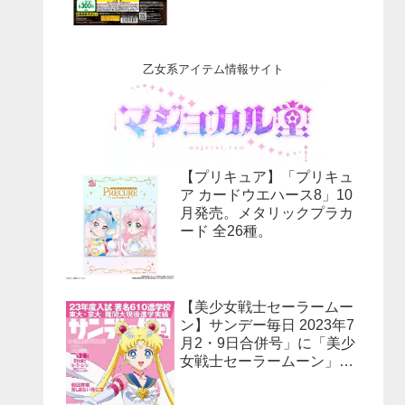
乙女系アイテム情報サイト
【プリキュア】「プリキュ
ア カードウエハース8」10
月発売。メタリックプラカ
ード 全26種。
【美少女戦士セーラームー
ン】サンデー毎日 2023年7
月2・9日合併号」に「美少
女戦士セーラームーン」30
周年特集！予約受付中！