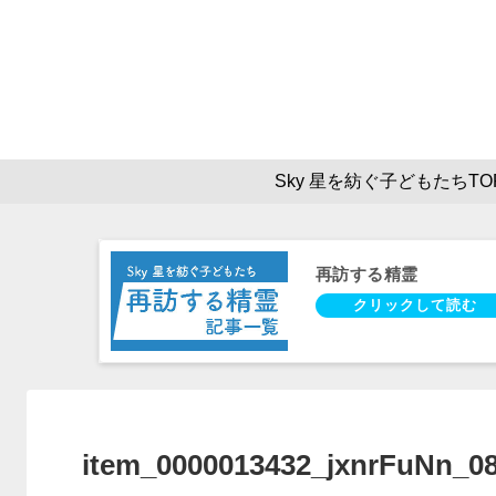
Sky 星を紡ぐ子どもたちTO
再訪する精霊
item_0000013432_jxnrFuNn_0