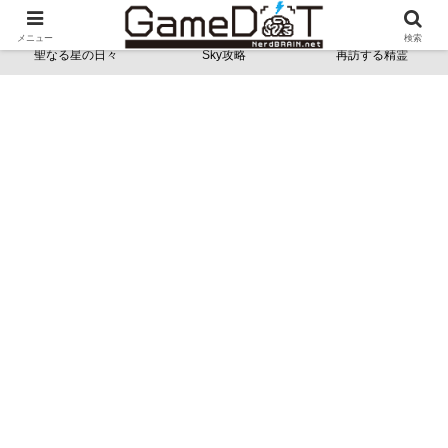
NerdBRAINゲーム支部 - ゲームドット -
メニュー
検索
聖なる星の日々
Sky攻略
再訪する精霊