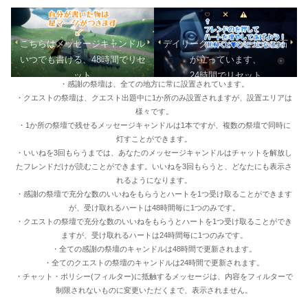
こちらはメッセージキャンドル
デイリークエストの瞑想時は石
いつでも書ける、48時間でリセ
が立っています、
ット
24時間でリセット
・感謝の祭壇は、全ての地方に常に設置されています。
・クエストの祭壇は、クエスト出題中に1か所のみ設置されますが、設置エリアは
様々です。
・1か所の祭壇で残せるメッセージキャンドルは1本ですが、複数の祭壇で同時に
灯すことができます。
・いいねを3回もらうまでは、あなたのメッセージキャンドルはチャットを解放し
たフレンドだけが読むことができます。いいねを3回もらうと、どなたにも表示さ
れるようになります。
・感謝の祭壇で充分な数のいいねをもらうとハートを1つ受け取ることができます
が、受け取れるハートは48時間毎に1つのみです。
・クエストの祭壇で充分な数のいいねをもらうとハートを1つ受け取ることができ
ますが、受け取れるハートは24時間毎に1つのみです。
・全ての感謝の祭壇のキャンドルは48時間で更新されます。
・全てのクエストの祭壇のキャンドルは24時間で更新されます。
・チャット・ポリシー(フィルター)に抵触するメッセージは、内容をフィルターで
制限されないものに変更いただくまで、表示されません。