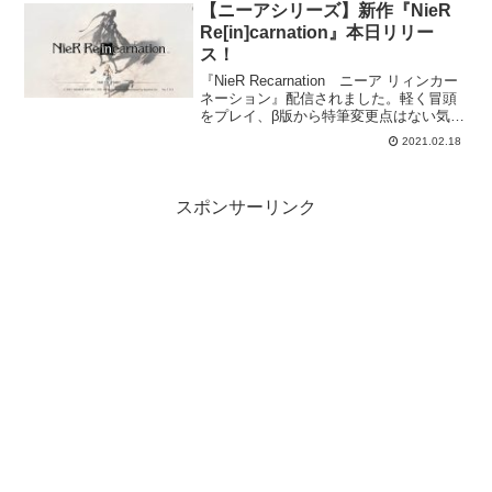
開ティザーサイト＜ゲーム オリジ...
【ニーアシリーズ】新作『NieR
Re[in]carnation』本日リリー
ス！
『NieR Recarnation ニーア リィンカー
ネーション』配信されました。軽く冒頭
をプレイ、β版から特筆変更点はない気が
します。もちろんフルボイスになってい
2021.02.18
ますし、ぼかされていたところは無くな
っていました。とりあえずガチャ引きた
い人...
スポンサーリンク