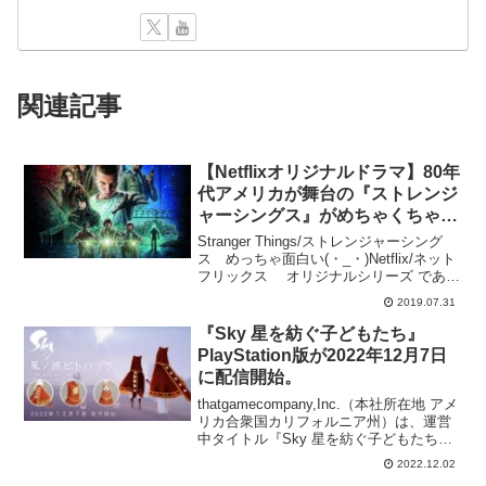
関連記事
【Netflixオリジナルドラマ】80年
代アメリカが舞台の『ストレンジ
ャーシングス』がめちゃくちゃ面
白いよ！公式から配信されてるゲ
Stranger Things/ストレンジャーシング
ームがレトロで可愛いくて面白い
ス めっちゃ面白い(・_・)Netflix/ネット
フリックス オリジナルシリーズ である
のでとにかくおすすめ♪
【Stranger Things】は現在シーズン3まで
2019.07.31
配信されています。シーズン4の制作も前
向きの...
『Sky 星を紡ぐ子どもたち』
PlayStation版が2022年12月7日
に配信開始。
thatgamecompany,Inc.（本社所在地 アメ
リカ合衆国カリフォルニア州）は、運営
中タイトル『Sky 星を紡ぐ子どもたち』
（以下Sky）のPlayStation版を、2022年
2022.12.02
12月7日（水）に配信いたします。これま