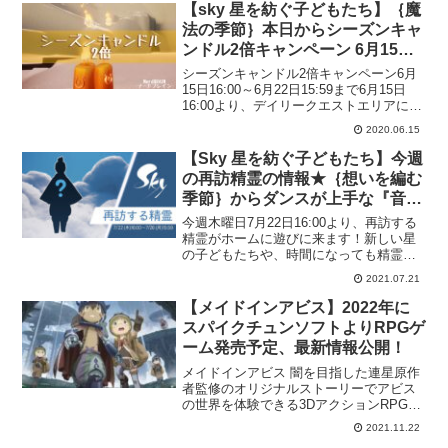
でにApp ...
【sky 星を紡ぐ子どもたち】｛魔
法の季節｝本日からシーズンキャ
ンドル2倍キャンペーン 6月15日
16:00～6月22日15:59まで！
シーズンキャンドル2倍キャンペーン6月
15日16:00～6月22日15:59まで6月15日
16:00より、デイリークエストエリアに登
場するシーズンキャンドルが2倍となり、
2020.06.15
全ての光のかけらを集めることで毎日2本
精錬できるようになります。ぜひ8...
【Sky 星を紡ぐ子どもたち】今週
の再訪精霊の情報★｛想いを編む
季節｝からダンスが上手な『音と
舞う幼子』精霊が再訪！7月22日
今週木曜日7月22日16:00より、再訪する
(木)16:00～7月26日(月)16:59ま
精霊がホームに遊びに来ます！新しい星
の子どもたちや、時間になっても精霊さ
で！必要なキャンドル数は？？
んとホームで会えない、という星の子ど
2021.07.21
もたちは、峡谷までのストーリーを完了
しているか、確認してみてくださいね✨
【メイドインアビス】2022年に
この精霊さんは誰...
スパイクチュンソフトよりRPGゲ
ーム発売予定、最新情報公開！
メイドインアビス 闇を目指した連星原作
者監修のオリジナルストーリーでアビス
の世界を体験できる3DアクションRPG
が、PS4/Nintendo Switch/Steamにて登
2021.11.22
場。最新の画像がティザーサイトにて公