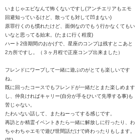
いまじゃエビなんて怖くないですし(アンチエリアもエモ
回避知っているけど、散っても対して凹まない)
原罪行くのも慣れたけど、面倒なのでもう行かなくてもい
いなと思ってる始末。(たまに行く程度)
ハート2倍期間のおかげで、星座のコンプは残すとこあと
2カ所ですし。（３ヶ月程で正座コンプ出来ました）
フレンドにワープして一緒に遊ぶのがとても楽しいです
ね。
既に回ったコースでもフレンドが一緒だとまた楽しめます
し、仲良ければキャリー(自分が手をひいて先導する事)も
苦じゃない。
たわいない話して、またねーってする感じです。
再訪とか精霊イベントきたら一緒に解放しに行ったり、わ
ちゃわちゃエモで遊び世間話だけで終わったりもします。
(笑)