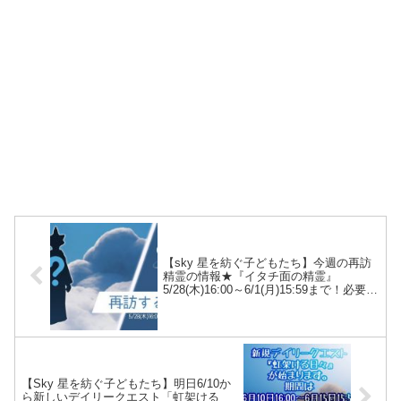
【sky 星を紡ぐ子どもたち】今週の再訪
精霊の情報★『イタチ面の精霊』
5/28(木)16:00～6/1(月)15:59まで！必要な
キャンドル数は？？
【Sky 星を紡ぐ子どもたち】明日6/10か
ら新しいデイリークエスト「虹架ける