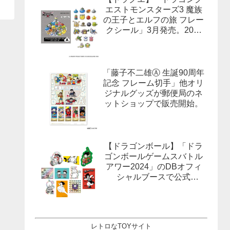
エストモンスターズ3 魔族
の王子とエルフの旅 フレー
クシール」3月発売。20柄
合計40枚入×3種。
「藤子不二雄Ⓐ 生誕90周年
記念 フレーム切手」他オリ
ジナルグッズが郵便局のネ
ットショップで販売開始。
【ドラゴンボール】「ドラ
ゴンボールゲームスバトル
アワー2024」のDBオフィ
シャルブースで公式
X(Twitter）をフォローする
とドラゴンボールオフィシ
ャルステッカーがもらえ
る。1月27日,28日@ロサン
レトロなTOYサイト
ゼルス。