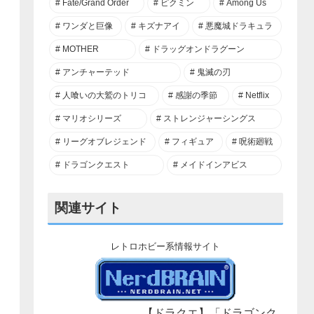
Fate/Grand Order
ピクミン
Among Us
ワンダと巨像
キズナアイ
悪魔城ドラキュラ
MOTHER
ドラッグオンドラグーン
アンチャーテッド
鬼滅の刃
人喰いの大鷲のトリコ
感謝の季節
Netflix
マリオシリーズ
ストレンジャーシングス
リーグオブレジェンド
フィギュア
呪術廻戦
ドラゴンクエスト
メイドインアビス
関連サイト
レトロホビー系情報サイト
【ドラクエ】「ドラゴンク