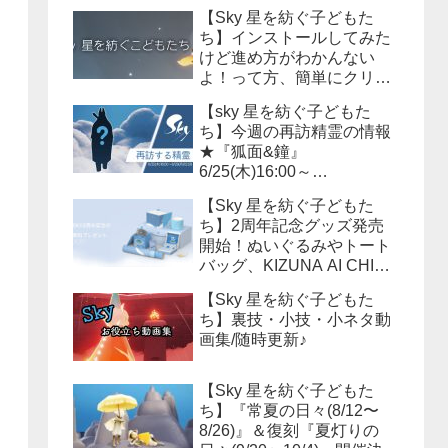
【Sky 星を紡ぐ子どもた
ち】インストールしてみた
けど進め方がわかんない
よ！って方、簡単にクリア
までの流れを説明しよう！
【sky 星を紡ぐ子どもた
ち】今週の再訪精霊の情報
★『狐面&鐘』
6/25(木)16:00～
6/29(月)15:59まで！必要な
【Sky 星を紡ぐ子どもた
キャンドル数は？？
ち】2周年記念グッズ発売
開始！ぬいぐるみやトート
バッグ、KIZUNA AI CHINA
等様々なアイテムが販売さ
【Sky 星を紡ぐ子どもた
れます！
ち】裏技・小技・小ネタ動
画集/随時更新♪
【Sky 星を紡ぐ子どもた
ち】『常夏の日々(8/12〜
8/26)』＆復刻『夏灯りの