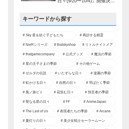
日々(9/20〜10/4)』開催決
定！
キーワードから探す
Sky 星を紡ぐ子どもたち
再訪する精霊
NieRシリーズ
thatskyshop
リトルナイトメア
thatgamecompany
公式グッズ
魔法の季節
星の王子さまの季節
その他ゲーム
ゼルダの伝説
いたずらな日々
楽園の季節
虹かける日々
自然の日々
羽ばたく季節
風ノ旅ビト
花笑む日々
預言者の季節
聖なる星の日々
FF
AnimeJapan
The Last of Us
表現者たちの季節
Arcane
夏灯りの日々
美少女戦士セーラームーン