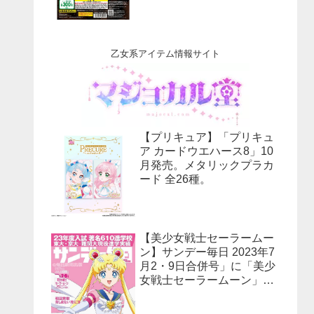
乙女系アイテム情報サイト
【プリキュア】「プリキュ
ア カードウエハース8」10
月発売。メタリックプラカ
ード 全26種。
【美少女戦士セーラームー
ン】サンデー毎日 2023年7
月2・9日合併号」に「美少
女戦士セーラームーン」30
周年特集！予約受付中！