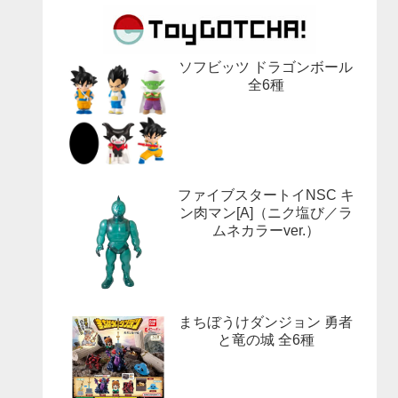
ソフビッツ ドラゴンボール
全6種
ファイブスタートイNSC キ
ン肉マン[A]（ニク塩び／ラ
ムネカラーver.）
まちぼうけダンジョン 勇者
と竜の城 全6種