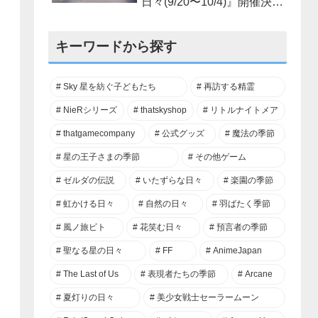
日々(9/20〜10/4)』開催決
定！
キーワードから探す
Sky 星を紡ぐ子どもたち
再訪する精霊
NieRシリーズ
thatskyshop
リトルナイトメア
thatgamecompany
公式グッズ
魔法の季節
星の王子さまの季節
その他ゲーム
ゼルダの伝説
いたずらな日々
楽園の季節
虹かける日々
自然の日々
羽ばたく季節
風ノ旅ビト
花笑む日々
預言者の季節
聖なる星の日々
FF
AnimeJapan
The Last of Us
表現者たちの季節
Arcane
夏灯りの日々
美少女戦士セーラームーン