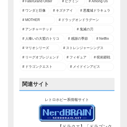
Fate/Grand Order
ピクミン
Among Us
ワンダと巨像
キズナアイ
悪魔城ドラキュラ
MOTHER
ドラッグオンドラグーン
アンチャーテッド
鬼滅の刃
人喰いの大鷲のトリコ
感謝の季節
Netflix
マリオシリーズ
ストレンジャーシングス
リーグオブレジェンド
フィギュア
呪術廻戦
ドラゴンクエスト
メイドインアビス
関連サイト
レトロホビー系情報サイト
【ドラクエ】「ドラゴンク