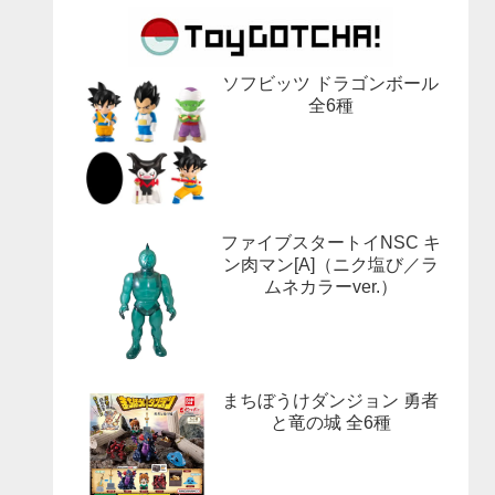
ソフビッツ ドラゴンボール
全6種
ファイブスタートイNSC キ
ン肉マン[A]（ニク塩び／ラ
ムネカラーver.）
まちぼうけダンジョン 勇者
と竜の城 全6種