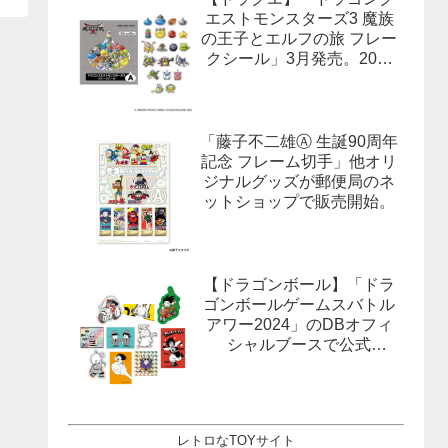
エストモンスターズ3 魔族
の王子とエルフの旅 フレー
クシール」3月発売。20柄
合計40枚入×3種。
「藤子不二雄Ⓐ 生誕90周年
記念 フレーム切手」他オリ
ジナルグッズが郵便局のネ
ットショップで販売開始。
【ドラゴンボール】「ドラ
ゴンボールゲームスバトル
アワー2024」のDBオフィ
シャルブースで公式
X(Twitter）をフォローする
とドラゴンボールオフィシ
ャルステッカーがもらえ
る。1月27日,28日@ロサン
レトロなTOYサイト
ゼルス。