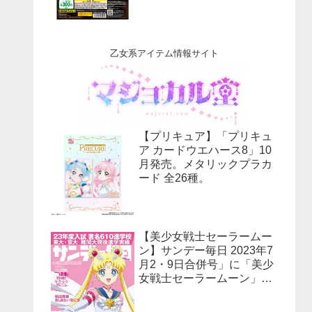
乙女系アイテム情報サイト
【プリキュア】「プリキュ
ア カードウエハース8」10
月発売。メタリックプラカ
ード 全26種。
【美少女戦士セーラームー
ン】サンデー毎日 2023年7
月2・9日合併号」に「美少
女戦士セーラームーン」30
周年特集！予約受付中！