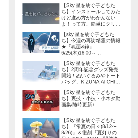
【Sky 星を紡ぐ子どもた
ち】インストールしてみた
けど進め方がわかんない
よ！って方、簡単にクリア
までの流れを説明しよう！
【sky 星を紡ぐ子どもた
ち】今週の再訪精霊の情報
★『狐面&鐘』
6/25(木)16:00～
6/29(月)15:59まで！必要な
【Sky 星を紡ぐ子どもた
キャンドル数は？？
ち】2周年記念グッズ発売
開始！ぬいぐるみやトート
バッグ、KIZUNA AI CHINA
等様々なアイテムが販売さ
【Sky 星を紡ぐ子どもた
れます！
ち】裏技・小技・小ネタ動
画集/随時更新♪
【Sky 星を紡ぐ子どもた
ち】『常夏の日々(8/12〜
8/26)』＆復刻『夏灯りの