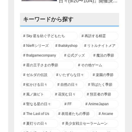
日々(9/20〜10/4)』開催決
定！
キーワードから探す
Sky 星を紡ぐ子どもたち
再訪する精霊
NieRシリーズ
thatskyshop
リトルナイトメア
thatgamecompany
公式グッズ
魔法の季節
星の王子さまの季節
その他ゲーム
ゼルダの伝説
いたずらな日々
楽園の季節
虹かける日々
自然の日々
羽ばたく季節
風ノ旅ビト
花笑む日々
預言者の季節
聖なる星の日々
FF
AnimeJapan
The Last of Us
表現者たちの季節
Arcane
夏灯りの日々
美少女戦士セーラームーン