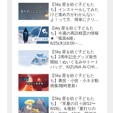
【Sky 星を紡ぐ子どもた
ち】インストールしてみた
けど進め方がわかんない
よ！って方、簡単にクリア
までの流れを説明しよう！
【sky 星を紡ぐ子どもた
ち】今週の再訪精霊の情報
★『狐面&鐘』
6/25(木)16:00～
6/29(月)15:59まで！必要な
【Sky 星を紡ぐ子どもた
キャンドル数は？？
ち】2周年記念グッズ発売
開始！ぬいぐるみやトート
バッグ、KIZUNA AI CHINA
等様々なアイテムが販売さ
【Sky 星を紡ぐ子どもた
れます！
ち】裏技・小技・小ネタ動
画集/随時更新♪
【Sky 星を紡ぐ子どもた
ち】『常夏の日々(8/12〜
8/26)』＆復刻『夏灯りの