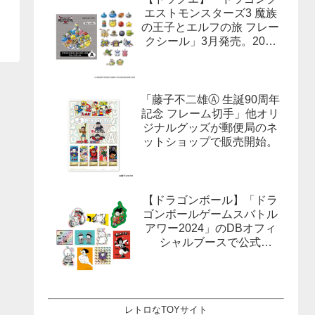
エストモンスターズ3 魔族
の王子とエルフの旅 フレー
クシール」3月発売。20柄
合計40枚入×3種。
「藤子不二雄Ⓐ 生誕90周年
記念 フレーム切手」他オリ
ジナルグッズが郵便局のネ
ットショップで販売開始。
【ドラゴンボール】「ドラ
ゴンボールゲームスバトル
アワー2024」のDBオフィ
シャルブースで公式
X(Twitter）をフォローする
とドラゴンボールオフィシ
ャルステッカーがもらえ
る。1月27日,28日@ロサン
レトロなTOYサイト
ゼルス。