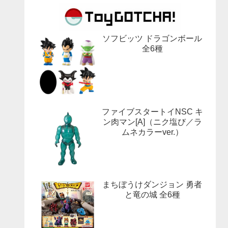
ソフビッツ ドラゴンボール
全6種
ファイブスタートイNSC キ
ン肉マン[A]（ニク塩び／ラ
ムネカラーver.）
まちぼうけダンジョン 勇者
と竜の城 全6種