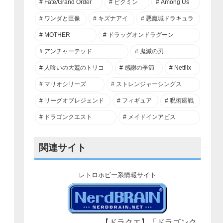
Fate/Grand Order
ピクミン
Among Us
ワンダと巨像
キズナアイ
悪魔城ドラキュラ
MOTHER
ドラッグオンドラグーン
アンチャーテッド
鬼滅の刃
人喰いの大鷲のトリコ
感謝の季節
Netflix
マリオシリーズ
ストレンジャーシングス
リーグオブレジェンド
フィギュア
呪術廻戦
ドラゴンクエスト
メイドインアビス
関連サイト
レトロホビー系情報サイト
【ドラクエ】「ドラゴンク