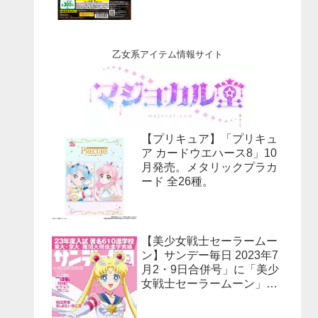
乙女系アイテム情報サイト
【プリキュア】「プリキュ
ア カードウエハース8」10
月発売。メタリックプラカ
ード 全26種。
【美少女戦士セーラームー
ン】サンデー毎日 2023年7
月2・9日合併号」に「美少
女戦士セーラームーン」30
周年特集！予約受付中！